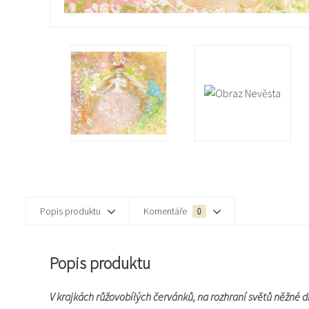
Popis produktu
Komentáře
0
Popis produktu
V krajkách růžovobílých červánků, na rozhraní světů něžné dí