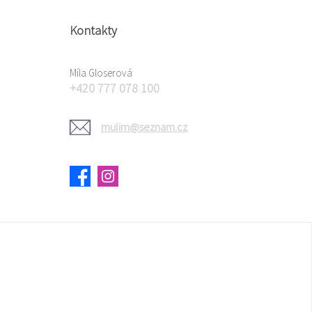
Kontakty
Míla Gloserová
+420 777 078 100
mulim@seznam.cz