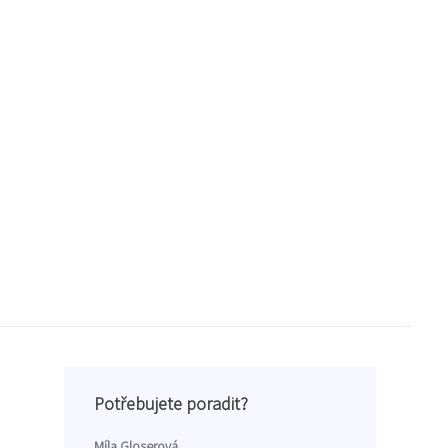
Potřebujete poradit?
Míla Gloserová