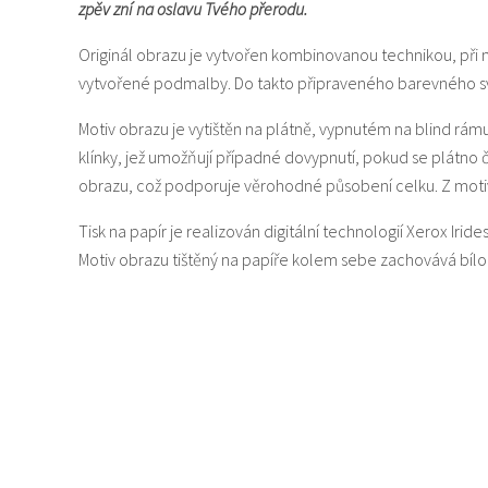
zpěv zní na oslavu Tvého přerodu.
Originál obrazu je vytvořen kombinovanou technikou, při 
vytvořené podmalby. Do takto připraveného barevného svě
Motiv obrazu je vytištěn na plátně, vypnutém na blind rám
klínky, jež umožňují případné dovypnutí, pokud se plátno
obrazu, což podporuje věrohodné působení celku. Z motiv
Tisk na papír je realizován digitální technologií Xerox Iride
Motiv obrazu tištěný na papíře kolem sebe zachovává bí