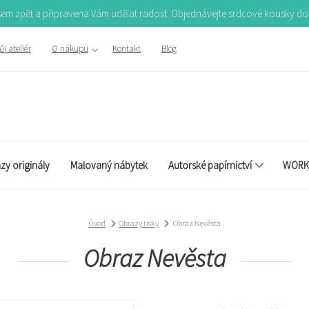
Jsem zpět a připravena Vám udělat radost. Objednávejte srdcové kousky d
j ateliér
O nákupu
Kontakt
Blog
zy originály
Malovaný nábytek
Autorské papírnictví
WORK
Úvod
Obrazy tisky
Obraz Nevěsta
Obraz Nevěsta