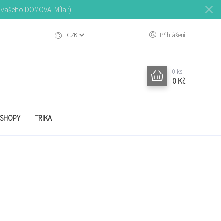
o vašeho DOMOVA. Míla :)
CZK
Přihlášení
0
ks
0 Kč
SHOPY
TRIKA