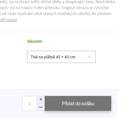
ánků, na rozhraní světů něžné dívky a dospívající ženy. Nevěstinko
 zpěv zní na oslavu Tvého přerodu. Originál obrazu je vytvořen
 níž ráda využívám otisk starých malířských válečků do předem
celý popis
Skladem
Přidat do košíku