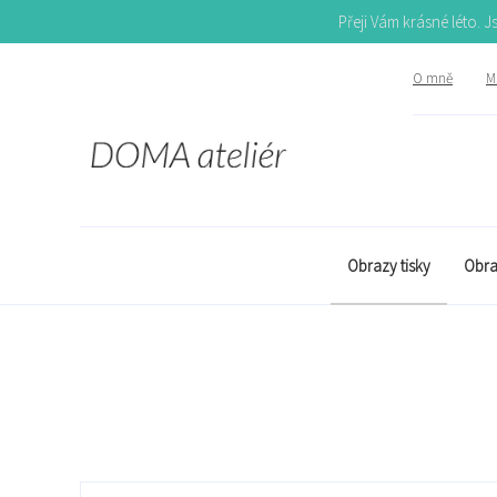
Přeji Vám krásné léto. 
O mně
Mů
Obrazy tisky
Obra