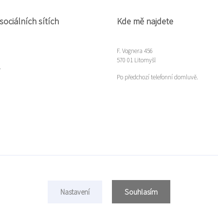
sociálních sítích
Kde mě najdete
F. Vognera 456
570 01 Litomyšl
m
Po předchozí telefonní domluvě.
Souhlasím
Nastavení
Copyright © 2022 Míla Gloserová
Vytvořeno na
Eshop-rychle.cz