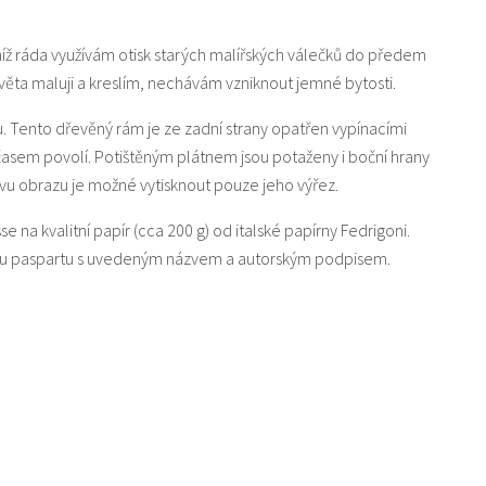
níž ráda využívám otisk starých malířských válečků do předem
ta maluji a kreslím, nechávám vzniknout jemné bytosti.
u. Tento dřevěný rám je ze zadní strany opatřen vypínacími
 časem povolí. Potištěným plátnem jsou potaženy i boční hrany
u obrazu je možné vytisknout pouze jeho výřez.
sse na kvalitní papír (cca 200 g) od italské papírny Fedrigoni.
lou paspartu s uvedeným názvem a autorským podpisem.