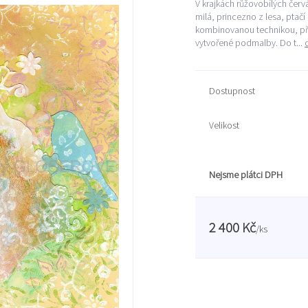
V krajkách růžovobílých červ
milá, princezno z lesa, ptačí
kombinovanou technikou, při
vytvořené podmalby. Do t...
Dostupnost
Velikost
Nejsme plátci DPH
2 400 Kč
/
ks