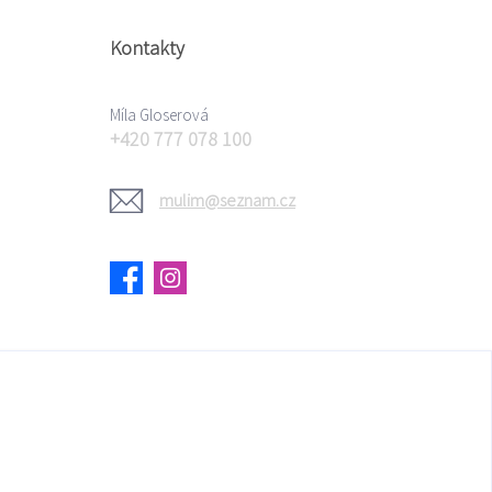
Kontakty
Míla Gloserová
+420 777 078 100
mulim@seznam.cz