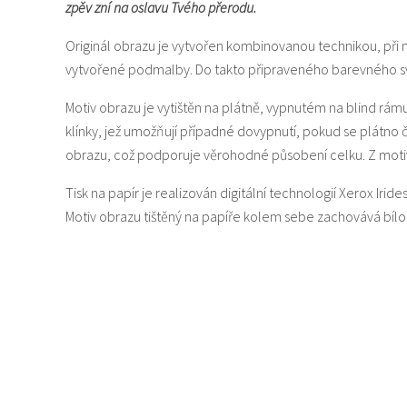
zpěv zní na oslavu Tvého přerodu.
Originál obrazu je vytvořen kombinovanou technikou, při 
vytvořené podmalby. Do takto připraveného barevného svě
Motiv obrazu je vytištěn na plátně, vypnutém na blind rám
klínky, jež umožňují případné dovypnutí, pokud se plátno
obrazu, což podporuje věrohodné působení celku. Z motiv
Tisk na papír je realizován digitální technologií Xerox Iride
Motiv obrazu tištěný na papíře kolem sebe zachovává bí