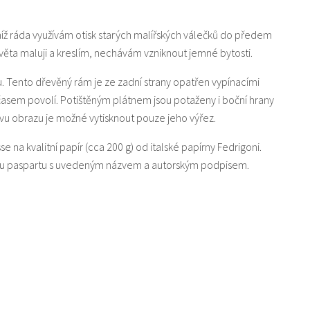
níž ráda využívám otisk starých malířských válečků do předem
ta maluji a kreslím, nechávám vzniknout jemné bytosti.
u. Tento dřevěný rám je ze zadní strany opatřen vypínacími
 časem povolí. Potištěným plátnem jsou potaženy i boční hrany
u obrazu je možné vytisknout pouze jeho výřez.
sse na kvalitní papír (cca 200 g) od italské papírny Fedrigoni.
lou paspartu s uvedeným názvem a autorským podpisem.