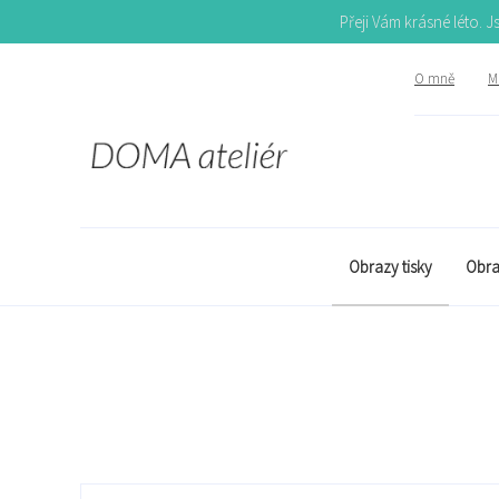
Přeji Vám krásné léto. 
O mně
Mů
Obrazy tisky
Obra