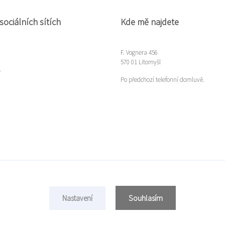
sociálních sítích
Kde mě najdete
F. Vognera 456
570 01 Litomyšl
m
Po předchozí telefonní domluvě.
Souhlasím
Nastavení
Copyright © 2022 Míla Gloserová
Vytvořeno na
Eshop-rychle.cz