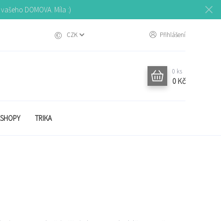
o vašeho DOMOVA. Míla :)
CZK
Přihlášení
0
ks
0 Kč
SHOPY
TRIKA