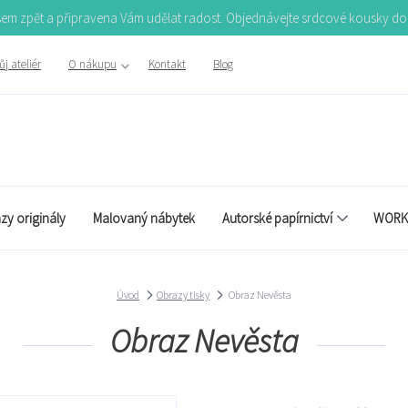
Jsem zpět a připravena Vám udělat radost. Objednávejte srdcové kousky d
j ateliér
O nákupu
Kontakt
Blog
zy originály
Malovaný nábytek
Autorské papírnictví
WORK
Úvod
Obrazy tisky
Obraz Nevěsta
Obraz Nevěsta