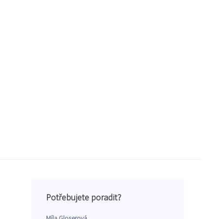
Potřebujete poradit?
Míla Gloserová