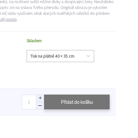
ánků, na rozhraní světů něžné dívky a dospívající ženy. Nevěstinko
 zpěv zní na oslavu Tvého přerodu. Originál obrazu je vytvořen
 níž ráda využívám otisk starých malířských válečků do předem
celý popis
Skladem
Přidat do košíku