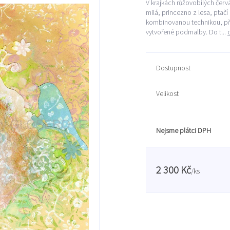
V krajkách růžovobílých červ
milá, princezno z lesa, ptačí
kombinovanou technikou, při
vytvořené podmalby. Do t...
Dostupnost
Velikost
Nejsme plátci DPH
2 300 Kč
/
ks