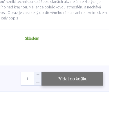
u“ vznikl technikou koláže ze starších akvarelů, ze kterých je
cího nad krajinou. Má lehce pohádkovou atmosféru a nechává
ivost. Obraz je zasazený do dřevěného rámu s antireflexním sklem.
c
celý popis
Skladem
Přidat do košíku