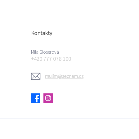
Kontakty
Míla Gloserová
+420 777 078 100
mulim@seznam.cz