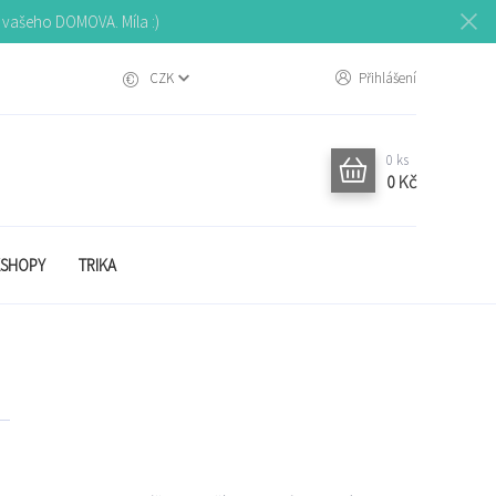
o vašeho DOMOVA. Míla :)
CZK
Přihlášení
0
ks
0 Kč
SHOPY
TRIKA