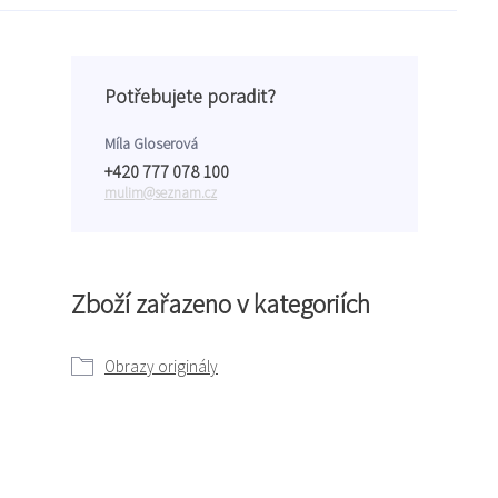
Potřebujete poradit?
Míla Gloserová
+420 777 078 100
mulim@seznam.cz
Zboží zařazeno v kategoriích
Obrazy originály