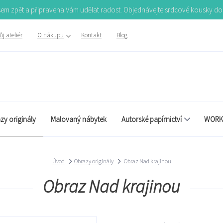
Jsem zpět a připravena Vám udělat radost. Objednávejte srdcové kousky d
j ateliér
O nákupu
Kontakt
Blog
zy originály
Malovaný nábytek
Autorské papírnictví
WORK
Úvod
Obrazy originály
Obraz Nad krajinou
Obraz Nad krajinou