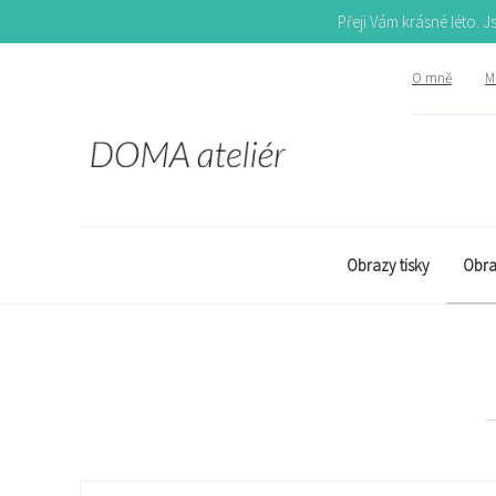
Přeji Vám krásné léto. 
O mně
Mů
Obrazy tisky
Obra