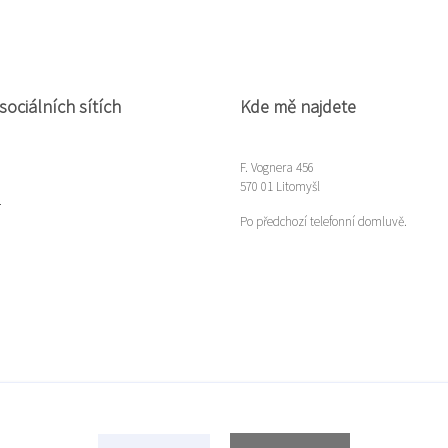
sociálních sítích
Kde mě najdete
F. Vognera 456
570 01 Litomyšl
m
Po předchozí telefonní domluvě.