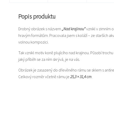
Popis produktu
Drobný obrázek s názvem
„Nad krajinou“
vznikl v zimním 
hravým formátům. Pracovala jsem s koláží – ze starších akva
volnou kompozici.
Tak vznikl motiv koně plujícího nad krajinou. Působí troch
jaký příběh se za ním skrývá, je na vás.
Obrázek je zasazený do dřevěného rámu se sklem s antire
Celkový rozměr včetně rámu je
25,3 × 31,4 cm
.