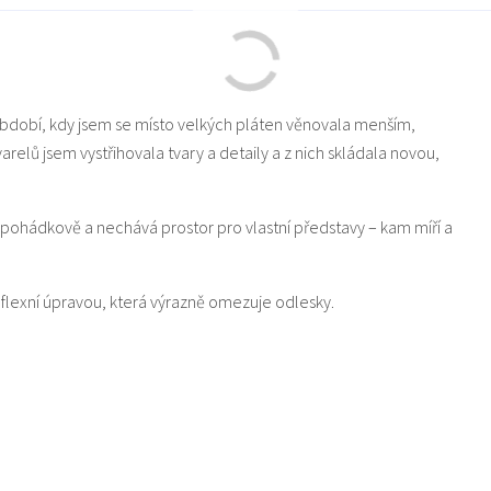
období, kdy jsem se místo velkých pláten věnovala menším,
relů jsem vystřihovala tvary a detaily a z nich skládala novou,
u pohádkově a nechává prostor pro vlastní představy – kam míří a
flexní úpravou, která výrazně omezuje odlesky.