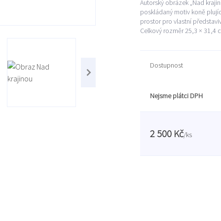
Autorský obrázek „Nad krajino
poskládaný motiv koně plují
prostor pro vlastní představ
Celkový rozměr 25,3 × 31,4 
Dostupnost
Nejsme plátci DPH
2 500 Kč
/
ks