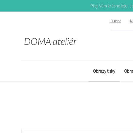
Přeji Vám krásné léto. 
O mně
Mů
Obrazy tisky
Obra