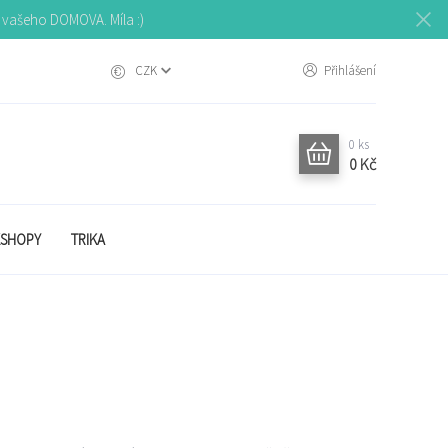
o vašeho DOMOVA. Míla :)
CZK
Přihlášení
0
ks
0 Kč
SHOPY
TRIKA