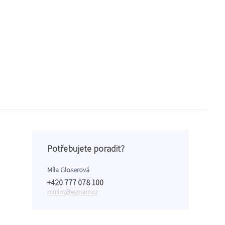
Potřebujete poradit?
Míla Gloserová
+420 777 078 100
mulim@seznam.cz