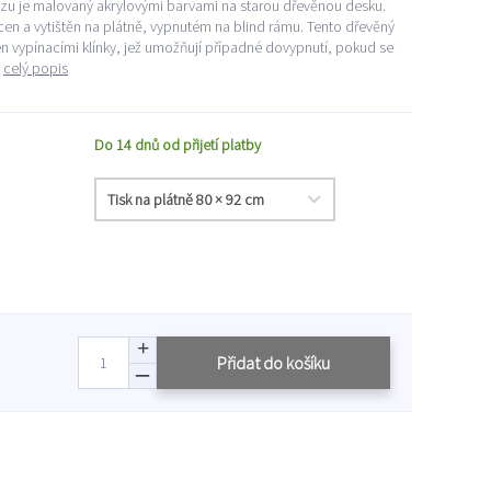
azu je malovaný akrylovými barvami na starou dřevěnou desku.
ocen a vytištěn na plátně, vypnutém na blind rámu. Tento dřevěný
en vypínacími klínky, jež umožňují případné dovypnutí, pokud se
.
celý popis
Do 14 dnů od přijetí platby
Přidat do košíku