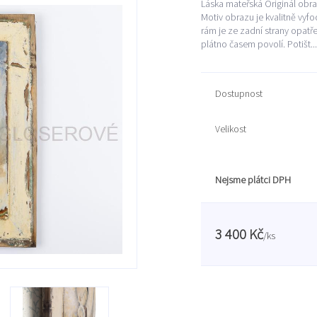
Láska mateřská Originál obr
Motiv obrazu je kvalitně vyf
rám je ze zadní strany opatř
plátno časem povolí. Potišt..
Dostupnost
Velikost
Nejsme plátci DPH
3 400 Kč
/
ks