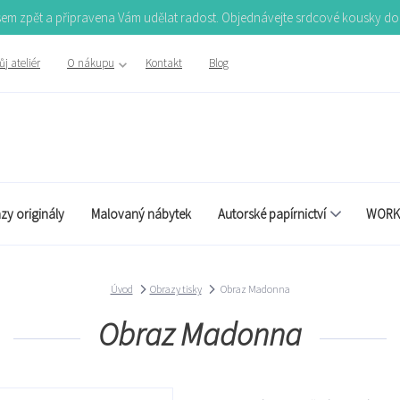
Jsem zpět a připravena Vám udělat radost. Objednávejte srdcové kousky d
j ateliér
O nákupu
Kontakt
Blog
zy originály
Malovaný nábytek
Autorské papírnictví
WORK
Úvod
Obrazy tisky
Obraz Madonna
Obraz Madonna