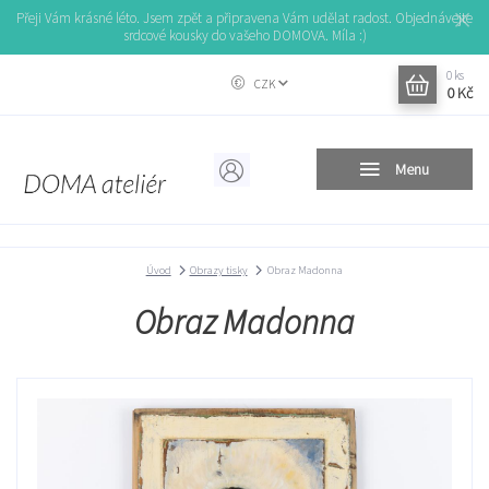
Přeji Vám krásné léto. Jsem zpět a připravena Vám udělat radost. Objednávejte
srdcové kousky do vašeho DOMOVA. Míla :)
0
ks
CZK
0 Kč
Menu
Úvod
Obrazy tisky
Obraz Madonna
Obraz Madonna