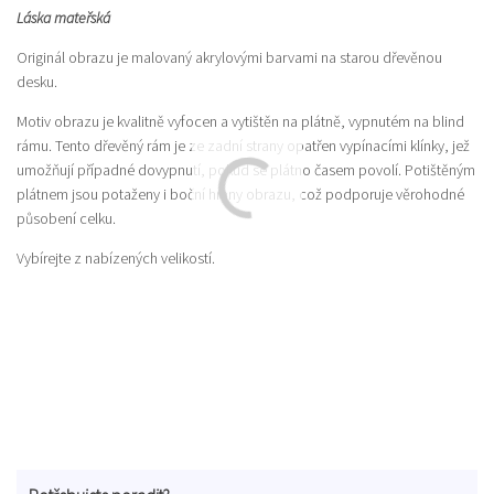
Láska mateřská
Originál obrazu je malovaný akrylovými barvami na starou dřevěnou
desku.
Motiv obrazu je kvalitně vyfocen a vytištěn na plátně, vypnutém na blind
rámu. Tento dřevěný rám je ze zadní strany opatřen vypínacími klínky, jež
umožňují případné dovypnutí, pokud se plátno časem povolí. Potištěným
plátnem jsou potaženy i boční hrany obrazu, což podporuje věrohodné
působení celku.
Vybírejte z nabízených velikostí.