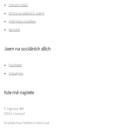
Vrácení zboží
Ochrana osobních údajů
Informace o cookies
Kontakt
Jsem na sociálních sítích
Facebook
Instagram
Kde mě najdete
F. Vognera 456
570 01 Litomyšl
Po předchozí telefonní domluvě.