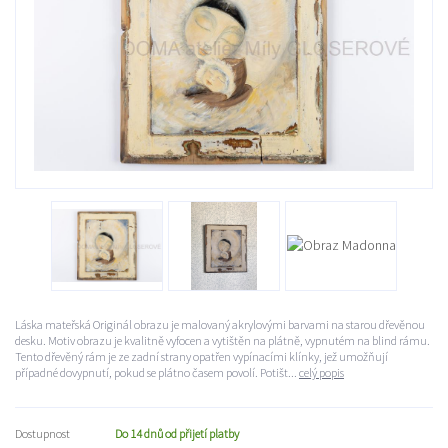
Láska mateřská Originál obrazu je malovaný akrylovými barvami na starou dřevěnou
desku. Motiv obrazu je kvalitně vyfocen a vytištěn na plátně, vypnutém na blind rámu.
Tento dřevěný rám je ze zadní strany opatřen vypínacími klínky, jež umožňují
případné dovypnutí, pokud se plátno časem povolí. Potišt...
celý popis
Dostupnost
Do 14 dnů od přijetí platby