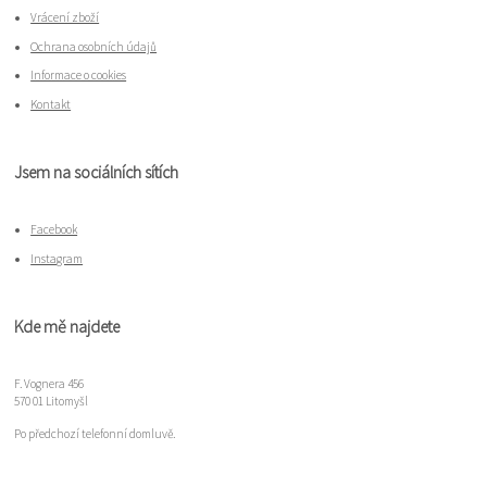
Vrácení zboží
Ochrana osobních údajů
Informace o cookies
Kontakt
Jsem na sociálních sítích
Facebook
Instagram
Kde mě najdete
F. Vognera 456
570 01 Litomyšl
Po předchozí telefonní domluvě.