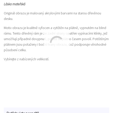
Láska mateřská
Originál obrazu je malovaný akrylovými barvami na starou dřevěnou
desku.
Motiv obrazu je kvalitně vyfocen a vytištěn na plátně, vypnutém na blind
rámu. Tento dřevěný rám je ze zadní strany opatřen vypínacími klínky, jež
umožňují případné dovypnutí, pokud se plátno časem povolí. Potištěným
plátnem jsou potaženy i boční hrany obrazu, což podporuje věrohodné
působení celku.
Vybírejte z nabízených velikostí.