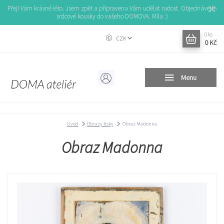
Přeji Vám krásné léto. Jsem zpět a připravena Vám udělat radost. Objednávejte
srdcové kousky do vašeho DOMOVA. Míla :)
0
ks
CZK
0 Kč
Menu
Úvod
Obrazy tisky
Obraz Madonna
Obraz Madonna