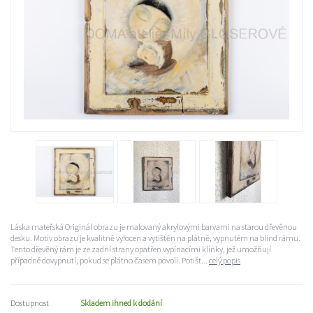
Láska mateřská Originál obrazu je malovaný akrylovými barvami na starou dřevěnou
desku. Motiv obrazu je kvalitně vyfocen a vytištěn na plátně, vypnutém na blind rámu.
Tento dřevěný rám je ze zadní strany opatřen vypínacími klínky, jež umožňují
případné dovypnutí, pokud se plátno časem povolí. Potišt...
celý popis
Dostupnost
Skladem ihned k dodání