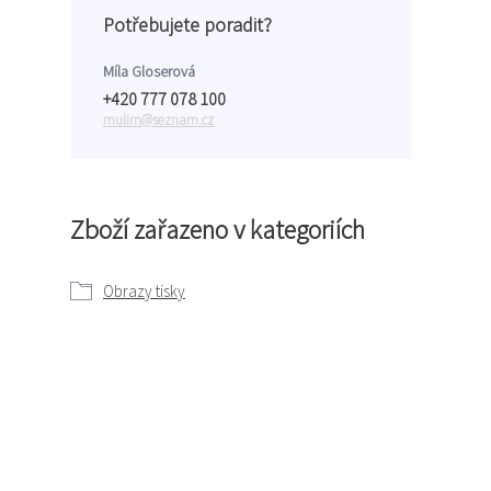
Potřebujete poradit?
Míla Gloserová
+420 777 078 100
mulim@seznam.cz
Zboží zařazeno v kategoriích
Obrazy tisky