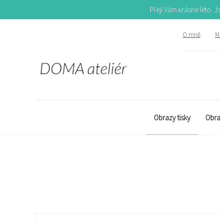
Přeji Vám krásné léto. 
O mně
Mů
Obrazy tisky
Obra