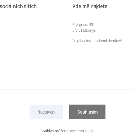
sociálních sítích
Kde mě najdete
F. Vognera 456
570 01 Litomyšl
m
Po předchozí telefonní domluvě.
Souhlasím
Nastavení
Copyright © 2022 Míla Gloserová
Vytvořeno na
Eshop-rychle.cz
Souhlas můžete odmítnout
zde
.