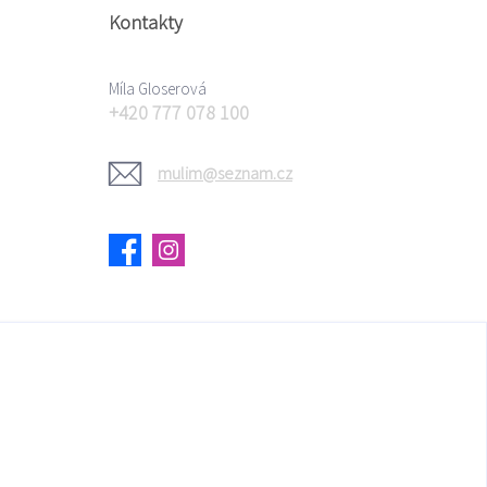
Kontakty
Míla Gloserová
+420 777 078 100
mulim@seznam.cz