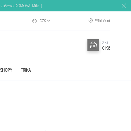
o vašeho DOMOVA. Míla :)
CZK
Přihlášení
0
ks
0 Kč
SHOPY
TRIKA