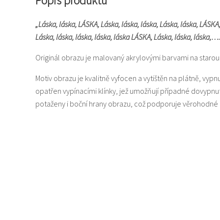
Popis produktu
„Láska, láska, LÁSKA, Láska, láska, láska, Láska, láska, LÁSKA, 
Láska, láska, láska, láska, láska LÁSKA, Láska, láska, láska,….
Originál obrazu je malovaný akrylovými barvami na staro
Motiv obrazu je kvalitně vyfocen a vytištěn na plátně, vyp
opatřen vypínacími klínky, jež umožňují případné dovypnu
potaženy i boční hrany obrazu, což podporuje věrohodné 