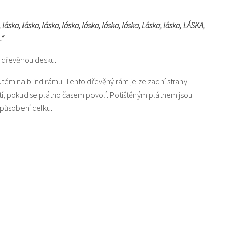
láska, láska, láska, láska, láska, láska, láska, Láska, láska, LÁSKA,
.“
u dřevěnou desku.
nutém na blind rámu. Tento dřevěný rám je ze zadní strany
tí, pokud se plátno časem povolí. Potištěným plátnem jsou
působení celku.