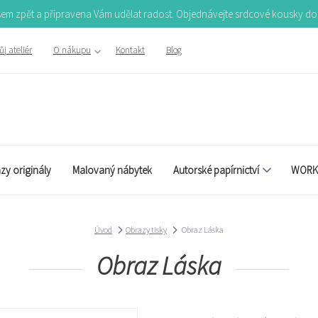
Jsem zpět a připravena Vám udělat radost. Objednávejte srdcové kousky d
j ateliér
O nákupu
Kontakt
Blog
zy originály
Malovaný nábytek
Autorské papírnictví
WORK
Úvod
Obrazy tisky
Obraz Láska
Obraz Láska