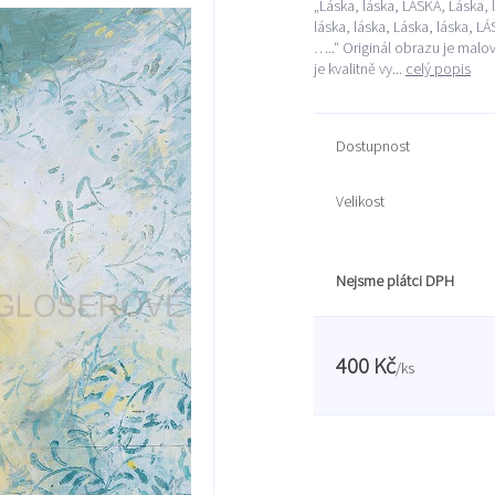
„Láska, láska, LÁSKA, Láska, l
láska, láska, Láska, láska, LÁ
…..“ Originál obrazu je mal
je kvalitně vy...
celý popis
Dostupnost
Velikost
Nejsme plátci DPH
400 Kč
/
ks