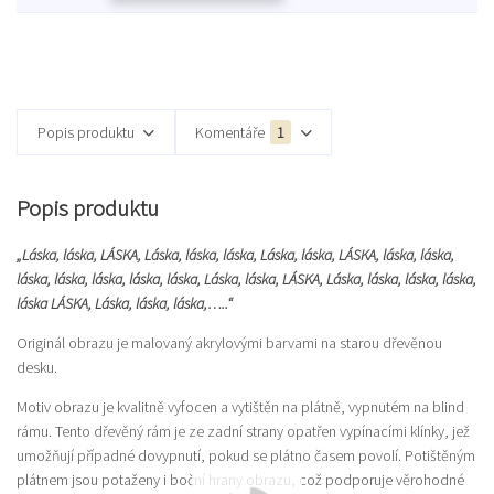
Popis produktu
Komentáře
1
Popis produktu
„Láska, láska, LÁSKA, Láska, láska, láska, Láska, láska, LÁSKA, láska, láska,
láska, láska, láska, láska, láska, Láska, láska, LÁSKA, Láska, láska, láska, láska,
láska LÁSKA, Láska, láska, láska,…..“
Originál obrazu je malovaný akrylovými barvami na starou dřevěnou
desku.
Motiv obrazu je kvalitně vyfocen a vytištěn na plátně, vypnutém na blind
rámu. Tento dřevěný rám je ze zadní strany opatřen vypínacími klínky, jež
umožňují případné dovypnutí, pokud se plátno časem povolí. Potištěným
plátnem jsou potaženy i boční hrany obrazu, což podporuje věrohodné