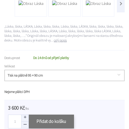
„Láska, láska, LÁSKA, Láska, láska, láska, Láska, láska, LÁSKA, láska, láska, láska, láska,
láska, láska, láska, Láska, láska, LÁSKA, Láska, láska, láska, láska, láska LÁSKA, Láska,
láska, láska,…..“ Originál obrazu je malovaný akrylovými barvami na starou dřevěnou
desku. Motiv obrazu je kvalitně vy...
celý popis
Dostupnost
Do 14 dnů od přijetí platby
Velikost
Nejsme plátci DPH
3 600 Kč
/
ks
Přidat do košíku