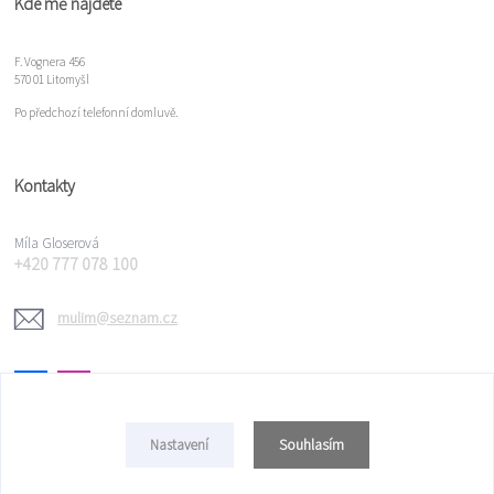
Kde mě najdete
F. Vognera 456
570 01 Litomyšl
Po předchozí telefonní domluvě.
Kontakty
Míla Gloserová
+420 777 078 100
mulim@seznam.cz
Souhlasím
Nastavení
Copyright © 2022 Míla Gloserová