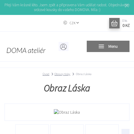
Přeji Vám krásné léto. Jsem zpět a připravena Vám udělat radost. Objednávejte
srdcové kousky do vašeho DOMOVA. Míla :)
0
ks
CZK
0 Kč
Menu
Úvod
Obrazy tisky
Obraz Láska
Obraz Láska