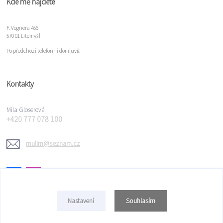
Kde mě najdete
F. Vognera 456
570 01 Litomyšl
Po předchozí telefonní domluvě.
Kontakty
Míla Gloserová
+420 777 078 100
mulim@seznam.cz
Souhlasím
Nastavení
Copyright © 2022 Míla Gloserová