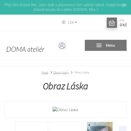
Přeji Vám krásné léto. Jsem zpět a připravena Vám udělat radost. Objednávejte
srdcové kousky do vašeho DOMOVA. Míla :)
0
ks
CZK
0 Kč
Menu
Úvod
Obrazy tisky
Obraz Láska
Obraz Láska