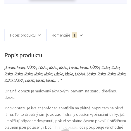
Popis produktu
Komentáře
1
Popis produktu
„Láska, láska, LÁSKA, Láska, láska, láska, Láska, láska, LÁSKA, láska, láska,
láska, láska, láska, láska, láska, Láska, láska, LÁSKA, Láska, láska, láska, láska,
láska LÁSKA, Láska, láska, láska,…..“
Originál obrazu je malovaný akrylovými barvami na starou dřevěnou
desku.
Motiv obrazu je kvalitně vyfocen a vytištěn na plátně, vypnutém na blind
rámu. Tento dřevěný rám je ze zadní strany opatřen vypínacími klínky, jež
umožňují případné dovypnutí, pokud se plátno časem povolí. Potištěným
plátnem jsou potaženy i boční hrany obrazu, což podporuje věrohodné