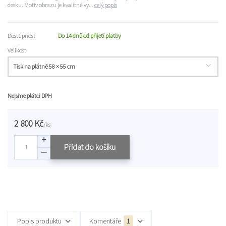
desku. Motiv obrazu je kvalitně vy...
celý popis
Dostupnost
Do 14 dnů od přijetí platby
Velikost
Nejsme plátci DPH
2 800 Kč
/
ks
Přidat do košíku
Popis produktu
Komentáře
1