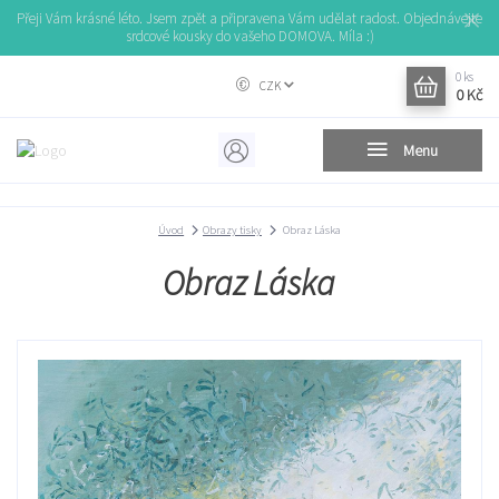
Přeji Vám krásné léto. Jsem zpět a připravena Vám udělat radost. Objednávejte
srdcové kousky do vašeho DOMOVA. Míla :)
0
ks
CZK
0 Kč
Menu
Úvod
Obrazy tisky
Obraz Láska
Obraz Láska