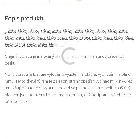
Popis produktu
„Láska, láska, LÁSKA, Láska, láska, láska, Láska, láska, LÁSKA, láska, láska,
láska, láska, láska, láska, láska, Láska, láska, LÁSKA, Láska, láska, láska, láska,
láska LÁSKA, Láska, láska, láska,…..“
Originál obrazu je malovaný akrylovými barvami na starou dřevěnou
desku.
Motiv obrazu je kvalitně vyfocen a vytištěn na plátně, vypnutém na blind
rámu. Tento dřevěný rám je ze zadní strany opatřen vypínacími klínky, jež
umožňují případné dovypnutí, pokud se plátno časem povolí. Potištěným
plátnem jsou potaženy i boční hrany obrazu, což podporuje věrohodné
působení celku.