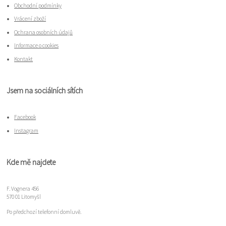
Obchodní podmínky
Vrácení zboží
Ochrana osobních údajů
Informace o cookies
Kontakt
Jsem na sociálních sítích
Facebook
Instagram
Kde mě najdete
F. Vognera 456
570 01 Litomyšl
Po předchozí telefonní domluvě.