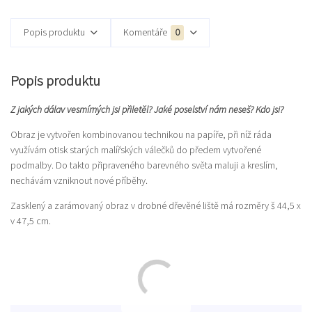
Popis produktu
Komentáře
0
Popis produktu
Z jakých dálav vesmírných jsi přiletěl? Jaké poselství nám neseš? Kdo jsi?
Obraz je vytvořen kombinovanou technikou na papíře, při níž ráda
využívám otisk starých malířských válečků do předem vytvořené
podmalby. Do takto připraveného barevného světa maluji a kreslím,
nechávám vzniknout nové příběhy.
Zasklený a zarámovaný obraz v drobné dřevěné liště má rozměry š 44,5 x
v 47,5 cm.