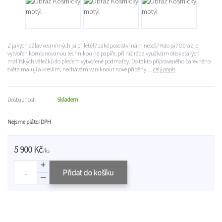
Z jakých dálav vesmírných jsi přiletěl? Jaké poselství nám neseš? Kdo jsi? Obraz je
vytvořen kombinovanou technikou na papíře, při níž ráda využívám otisk starých
malířských válečků do předem vytvořené podmalby. Do takto připraveného barevného
světa maluji a kreslím, nechávám vzniknout nové příběhy....
celý popis
Dostupnost
Skladem
Nejsme plátci DPH
5 900 Kč
/
ks
Přidat do košíku