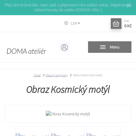
Přeji Vám krásné léto. Jsem zpět a připravena Vám udělat radost. Objednávejte
srdcové kousky do vašeho DOMOVA. Míla :)
0
ks
CZK
0 Kč
Menu
Úvod
Obrazy originály
Obraz Kosmický motýl
Obraz Kosmický motýl