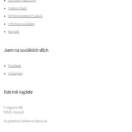
Obchodní podmínky
Vrácení zboží
Ochrana osobních údajů
Informace o cookies
Kontakt
Jsem na sociálních sítích
Facebook
Instagram
Kde mě najdete
F. Vognera 456
570 01 Litomyšl
Po předchozí telefonní domluvě.