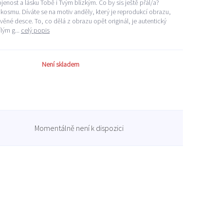
ojenost a lásku Tobě i Tvým blízkým. Co by sis ještě přál/a?
 kosmu. Díváte se na motiv anděly, který je reprodukcí obrazu,
né desce. To, co dělá z obrazu opět originál, je autentický
lým g...
celý popis
Není skladem
Momentálně není k dispozici