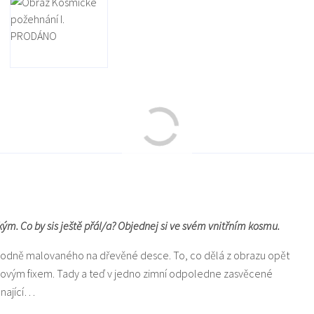
zkým. Co by sis ještě přál/a? Objednej si ve svém vnitřním kosmu.
původně malovaného na dřevěné desce. To, co dělá z obrazu opět
elovým fixem. Tady a teď v jedno zimní odpoledne zasvěcené
nající…