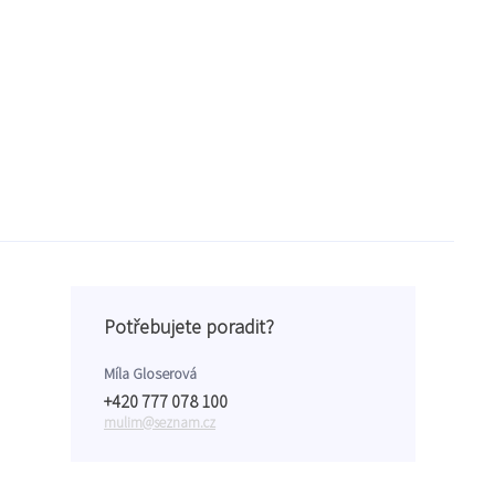
Potřebujete poradit?
Míla Gloserová
+420 777 078 100
mulim@seznam.cz