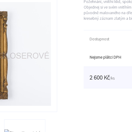
Požehnání, vnitřní klid, spok
Objednej si ve svém vnitřním
původně malovaného na dřevě
kresebný záznam zlatým a bí
Dostupnost
Nejsme plátci DPH
2 600 Kč
/
ks