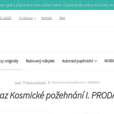
Jsem zpět a připravena Vám udělat radost. Objednávejte srdcové kousky d
j ateliér
O nákupu
Kontakt
Blog
zy originály
Malovaný nábytek
Autorské papírnictví
WORK
Úvod
Obrazy originály
Obraz Kosmické požehnání I. PRODÁNO
az Kosmické požehnání I. PRO