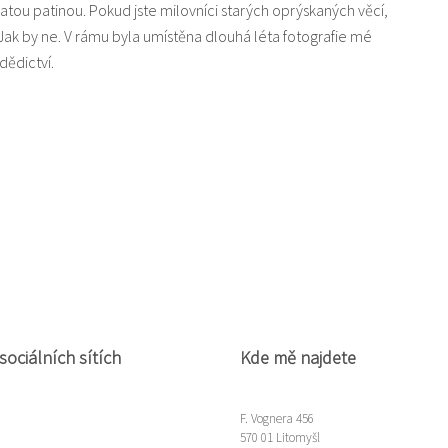
tou patinou. Pokud jste milovníci starých oprýskaných věcí,
ak by ne. V rámu byla umístěna dlouhá léta fotografie mé
dědictví.
sociálních sítích
Kde mě najdete
F. Vognera 456
570 01 Litomyšl