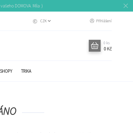
o vašeho DOMOVA. Míla :)
CZK
Přihlášení
0
ks
0 Kč
SHOPY
TRIKA
DÁNO