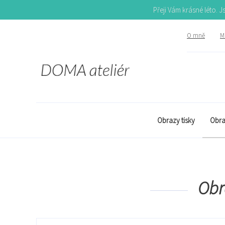
Přeji Vám krásné léto. 
O mně
Mů
Obrazy tisky
Obra
Obr