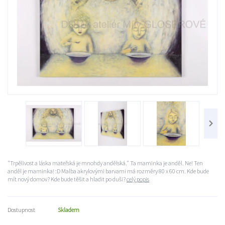
"Trpělivost a láska mateřská je mnohdy andělská." Ta maminka je anděl. Ne! Ten
anděl je maminka! :D Malba akrylovými barvami má rozměry 80 x 60 cm. Kde bude
mít nový domov? Kde bude těšit a hladit po duši?
celý popis
Dostupnost
Skladem