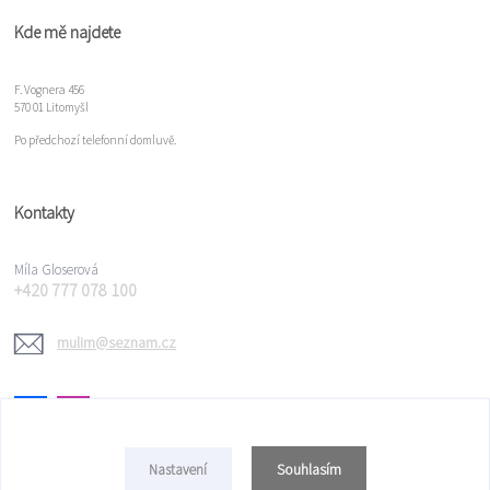
Kde mě najdete
F. Vognera 456
570 01 Litomyšl
Po předchozí telefonní domluvě.
Kontakty
Míla Gloserová
+420 777 078 100
mulim@seznam.cz
Souhlasím
Nastavení