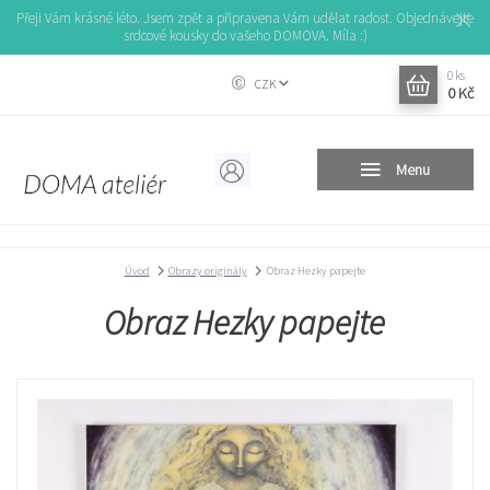
Přeji Vám krásné léto. Jsem zpět a připravena Vám udělat radost. Objednávejte
srdcové kousky do vašeho DOMOVA. Míla :)
0
ks
CZK
0 Kč
Menu
Úvod
Obrazy originály
Obraz Hezky papejte
Obraz Hezky papejte