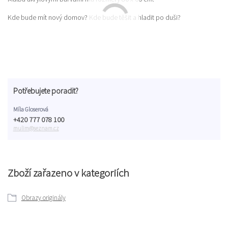
Kde bude mít nový domov? Kde bude těšit a hladit po duši?
Potřebujete poradit?
Míla Gloserová
+420 777 078 100
mulim@seznam.cz
Zboží zařazeno v kategoriích
Obrazy originály