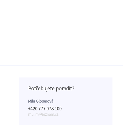
Potřebujete poradit?
Míla Gloserová
+420 777 078 100
mulim@seznam.cz