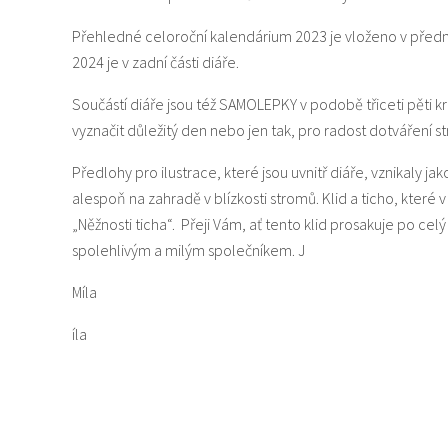
Přehledné celoroční kalendárium 2023 je vloženo v přední
2024 je v zadní části diáře.
Součástí diáře jsou též SAMOLEPKY v podobě třiceti pěti 
vyznačit důležitý den nebo jen tak, pro radost dotváření 
Předlohy pro ilustrace, které jsou uvnitř diáře, vznikaly
alespoň na zahradě v blízkosti stromů. Klid a ticho, které 
„Něžnosti ticha“. Přeji Vám, ať tento klid prosakuje po cel
spolehlivým a milým společníkem. J
Míla
íla