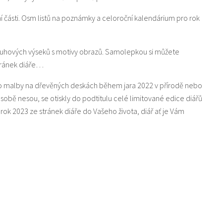
 části. Osm listů na poznámky a celoroční kalendárium pro rok
kruhových výseků s motivy obrazů. Samolepkou si můžete
stránek diáře…
 jako malby na dřevěných deskách během jara 2022 v přírodě nebo
v sobě nesou, se otiskly do podtitulu celé limitované edice diářů
ý rok 2023 ze stránek diáře do Vašeho života, diář ať je Vám