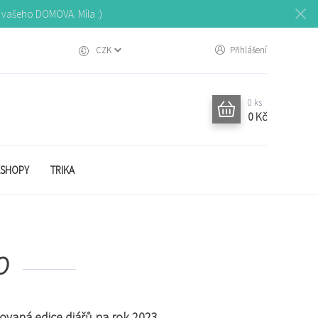
o vašeho DOMOVA. Míla :)
CZK
Přihlášení
0
ks
0 Kč
SHOPY
TRIKA
O
itovaná edice diářů na rok 2023