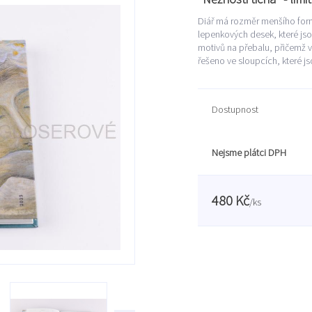
Diář má rozměr menšího form
lepenkových desek, které js
motivů na přebalu, přičemž vn
řešeno ve sloupcích, které js
Dostupnost
Nejsme plátci DPH
480 Kč
/
ks