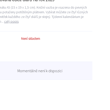
átu A5 (15 x 19 x 1,5 cm). Knižní vazba je vsazena do pevných
ou potaženy potištěným plátnem. Vybírat můžete ze čtyř různých
itřek každého ze čtyř diářů je stejný. Týdenní kalendárium je
o...
celý popis
Není skladem
Momentálně není k dispozici