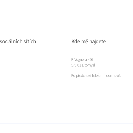
sociálních sítích
Kde mě najdete
F. Vognera 456
570 01 Litomyšl
m
Po předchozí telefonní domluvě.