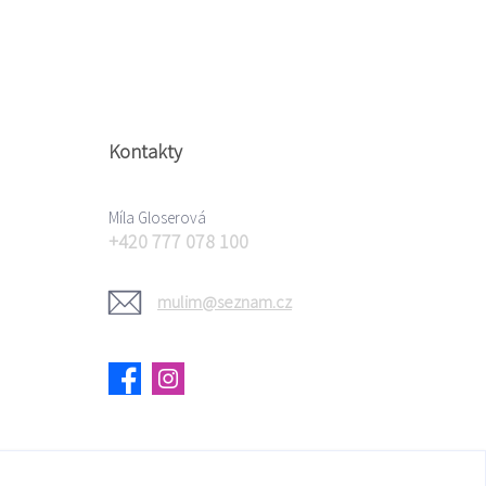
Kontakty
Míla Gloserová
+420 777 078 100
mulim@seznam.cz