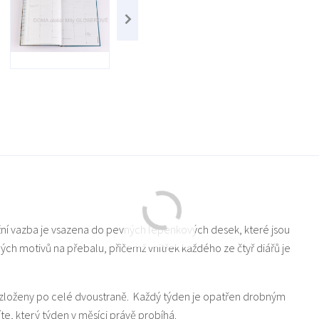
ižní vazba je vsazena do pevných lepenkových desek, které jsou
ch motivů na přebalu, přičemž vnitřek každého ze čtyř diářů je
rozloženy po celé dvoustraně. Každý týden je opatřen drobným
te, který týden v měsíci právě probíhá.