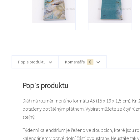
Popis produktu
Komentáře
0
Popis produktu
Diář má rozměr menšího formátu A5 (15 x 19 x 1,5 cm). Kn
potaženy potištěným plátnem. Vybírat můžete ze čtyř různý
stejný.
Týdenní kalendárium je řešeno ve sloupcích, které jsou 
kalendáriem v pravé dolní části dvoustrany. Neustále tak ví