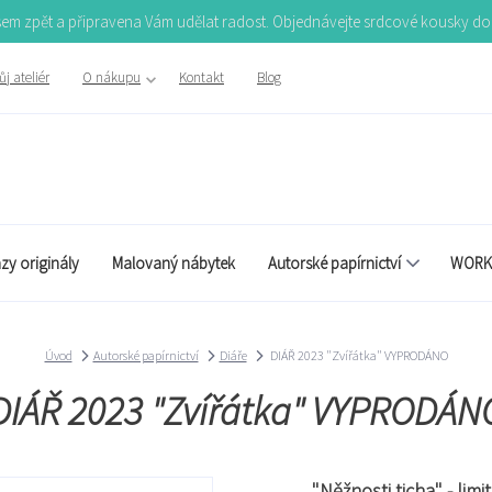
Jsem zpět a připravena Vám udělat radost. Objednávejte srdcové kousky d
j ateliér
O nákupu
Kontakt
Blog
zy originály
Malovaný nábytek
Autorské papírnictví
WORK
Úvod
Autorské papírnictví
Diáře
DIÁŘ 2023 "Zvířátka" VYPRODÁNO
DIÁŘ 2023 "Zvířátka" VYPRODÁN
"Něžnosti ticha" - lim