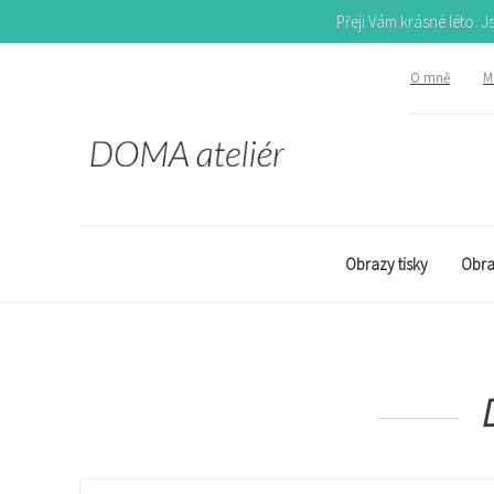
Přeji Vám krásné léto. 
O mně
Mů
Obrazy tisky
Obra