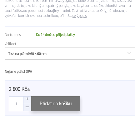
To věčné ticho a klid ve Tvém nitru vždy bylo, je a bude. Zpomal, zklidni se, zastav se a
vnímej. Je to jako klidný a nepatrný pohyb, jako když pomaloučku skloníš hlavu ... a
soustředíš svou pozornost do krajiny hrudní. Zavři oči a zkus to. Originál obrazu je
vytvořen kombinovanou technikou, při níž...
celý popis
Dostupnost
Do 14 dnů od přijetí platby
Velikost
Nejsme plátci DPH
2 800 Kč
/
ks
Přidat do košíku