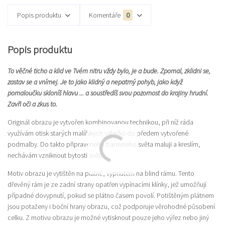
Popis produktu
Komentáře
0
Popis produktu
To věčné ticho a klid ve Tvém nitru vždy bylo, je a bude. Zpomal, zklidni se,
zastav se a vnímej. Je to jako klidný a nepatrný pohyb, jako když
pomaloučku skloníš hlavu ... a soustředíš svou pozornost do krajiny hrudní.
Zavři oči a zkus to.
Originál obrazu je vytvořen kombinovanou technikou, při níž ráda
využívám otisk starých malířských válečků do předem vytvořené
podmalby. Do takto připraveného barevného světa maluji a kreslím,
nechávám vzniknout bytosti světla.
Motiv obrazu je vytištěn na plátně, vypnutém na blind rámu. Tento
dřevěný rám je ze zadní strany opatřen vypínacími klínky, jež umožňují
případné dovypnutí, pokud se plátno časem povolí. Potištěným plátnem
jsou potaženy i boční hrany obrazu, což podporuje věrohodné působení
celku. Z motivu obrazu je možné vytisknout pouze jeho výřez nebo jiný