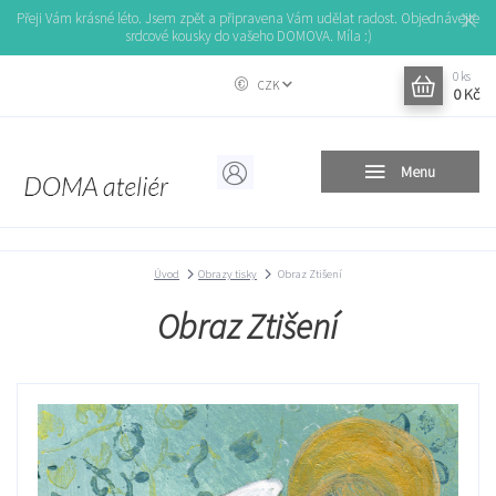
Přeji Vám krásné léto. Jsem zpět a připravena Vám udělat radost. Objednávejte
srdcové kousky do vašeho DOMOVA. Míla :)
0
ks
CZK
0 Kč
Menu
Úvod
Obrazy tisky
Obraz Ztišení
Obraz Ztišení