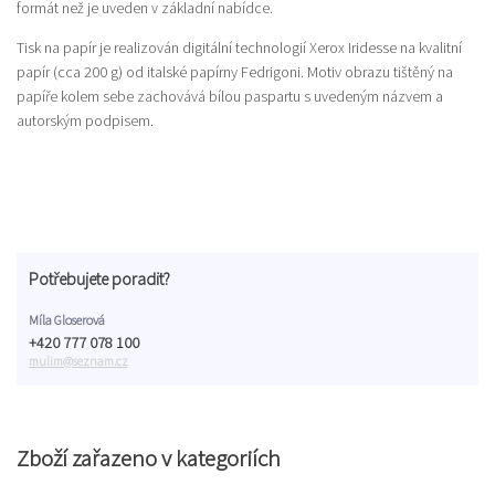
formát než je uveden v základní nabídce.
Tisk na papír je realizován digitální technologií Xerox Iridesse na kvalitní
papír (cca 200 g) od italské papírny Fedrigoni. Motiv obrazu tištěný na
papíře kolem sebe zachovává bílou paspartu s uvedeným názvem a
autorským podpisem.
Potřebujete poradit?
Míla Gloserová
+420 777 078 100
mulim@seznam.cz
Zboží zařazeno v kategoriích