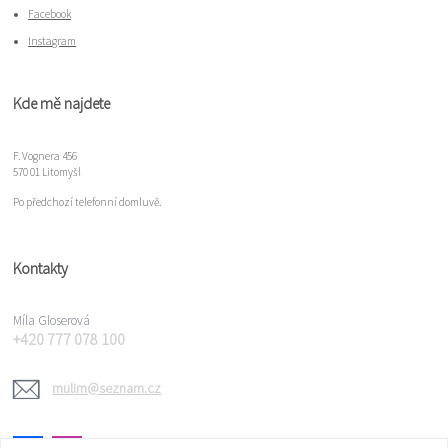
Facebook
Instagram
Kde mě najdete
F. Vognera 456
570 01 Litomyšl
Po předchozí telefonní domluvě.
Kontakty
Míla Gloserová
+420 777 078 100
mulim@seznam.cz