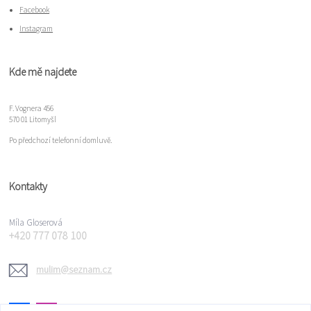
Facebook
Instagram
Kde mě najdete
F. Vognera 456
570 01 Litomyšl
Po předchozí telefonní domluvě.
Kontakty
Míla Gloserová
+420 777 078 100
mulim@seznam.cz