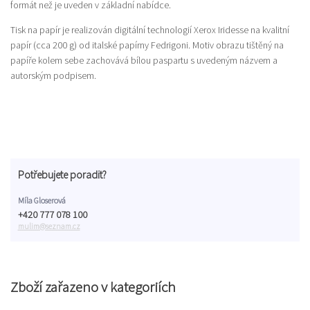
formát než je uveden v základní nabídce.
Tisk na papír je realizován digitální technologií Xerox Iridesse na kvalitní
papír (cca 200 g) od italské papírny Fedrigoni. Motiv obrazu tištěný na
papíře kolem sebe zachovává bílou paspartu s uvedeným názvem a
autorským podpisem.
Potřebujete poradit?
Míla Gloserová
+420 777 078 100
mulim@seznam.cz
Zboží zařazeno v kategoriích