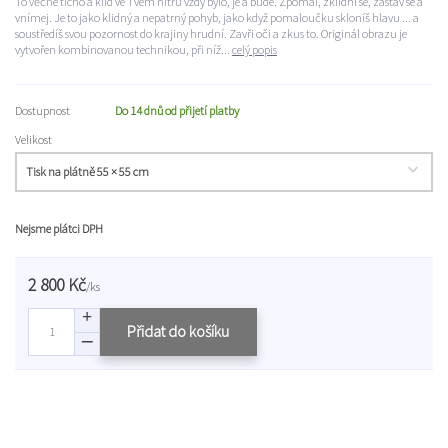
To věčné ticho a klid ve Tvém nitru vždy bylo, je a bude. Zpomal, zklidni se, zastav se a
vnímej. Je to jako klidný a nepatrný pohyb, jako když pomaloučku skloníš hlavu ... a
soustředíš svou pozornost do krajiny hrudní. Zavři oči a zkus to. Originál obrazu je
vytvořen kombinovanou technikou, při níž...
celý popis
Dostupnost
Do 14 dnů od přijetí platby
Velikost
Nejsme plátci DPH
2 800 Kč
/
ks
Přidat do košíku