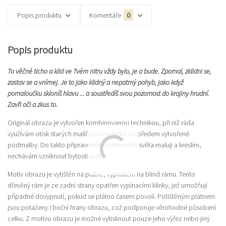
Popis produktu
Komentáře
0
Popis produktu
To věčné ticho a klid ve Tvém nitru vždy bylo, je a bude. Zpomal, zklidni se,
zastav se a vnímej. Je to jako klidný a nepatrný pohyb, jako když
pomaloučku skloníš hlavu ... a soustředíš svou pozornost do krajiny hrudní.
Zavři oči a zkus to.
Originál obrazu je vytvořen kombinovanou technikou, při níž ráda
využívám otisk starých malířských válečků do předem vytvořené
podmalby. Do takto připraveného barevného světa maluji a kreslím,
nechávám vzniknout bytosti světla.
Motiv obrazu je vytištěn na plátně, vypnutém na blind rámu. Tento
dřevěný rám je ze zadní strany opatřen vypínacími klínky, jež umožňují
případné dovypnutí, pokud se plátno časem povolí. Potištěným plátnem
jsou potaženy i boční hrany obrazu, což podporuje věrohodné působení
celku. Z motivu obrazu je možné vytisknout pouze jeho výřez nebo jiný