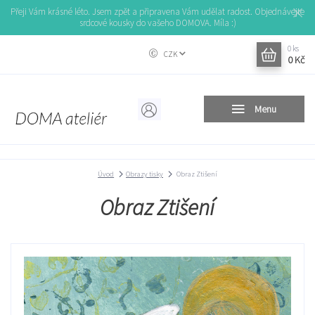
Přeji Vám krásné léto. Jsem zpět a připravena Vám udělat radost. Objednávejte
srdcové kousky do vašeho DOMOVA. Míla :)
0
ks
CZK
0 Kč
Menu
Úvod
Obrazy tisky
Obraz Ztišení
Obraz Ztišení