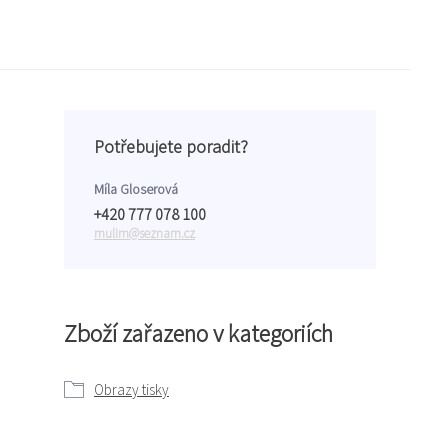
Potřebujete poradit?
Míla Gloserová
+420 777 078 100
mulim@seznam.cz
Zboží zařazeno v kategoriích
Obrazy tisky