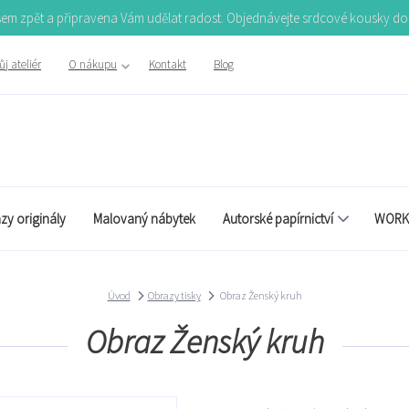
Jsem zpět a připravena Vám udělat radost. Objednávejte srdcové kousky d
j ateliér
O nákupu
Kontakt
Blog
zy originály
Malovaný nábytek
Autorské papírnictví
WORK
Úvod
Obrazy tisky
Obraz Ženský kruh
Obraz Ženský kruh