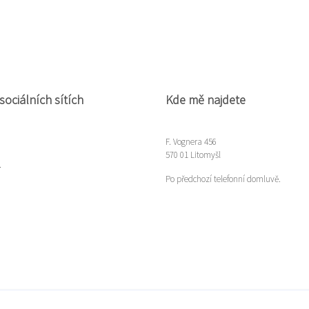
sociálních sítích
Kde mě najdete
F. Vognera 456
570 01 Litomyšl
m
Po předchozí telefonní domluvě.