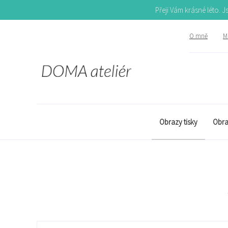
Přeji Vám krásné léto. 
O mně
Mů
Obrazy tisky
Obra