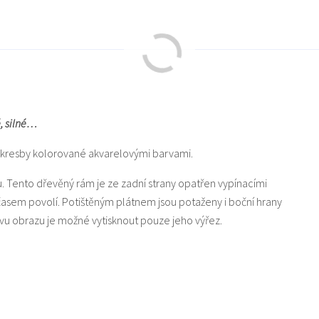
é, silné…
rokresby kolorované akvarelovými barvami.
u. Tento dřevěný rám je ze zadní strany opatřen vypínacími
 časem povolí. Potištěným plátnem jsou potaženy i boční hrany
u obrazu je možné vytisknout pouze jeho výřez.