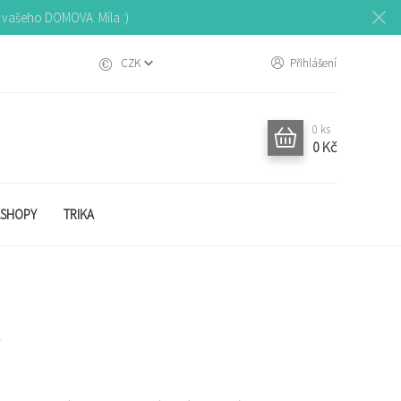
o vašeho DOMOVA. Míla :)
CZK
Přihlášení
0
ks
0 Kč
SHOPY
TRIKA