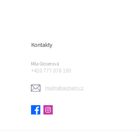
Kontakty
Míla Gloserová
+420 777 078 100
mulim@seznam.cz