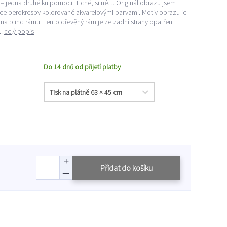
u – jedna druhé ku pomoci. Tiché, silné… Originál obrazu jsem
nice perokresby kolorované akvarelovými barvami. Motiv obrazu je
 na blind rámu. Tento dřevěný rám je ze zadní strany opatřen
..
celý popis
Do 14 dnů od přijetí platby
Přidat do košíku