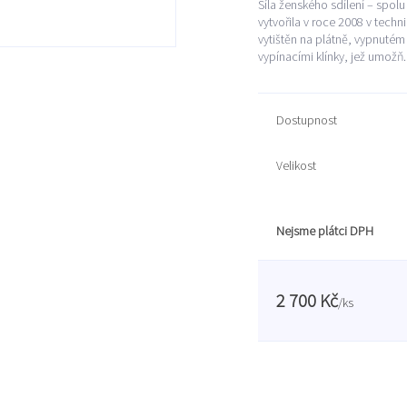
Síla ženského sdílení – spol
vytvořila v roce 2008 v tech
vytištěn na plátně, vypnutém
vypínacími klínky, jež umožň.
Dostupnost
Velikost
Nejsme plátci DPH
2 700 Kč
/
ks