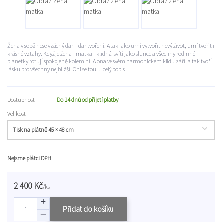
Žena v sobě nese vzácný dar – dar tvoření. A tak jako umí vytvořit nový život, umí tvořit i
krásné vztahy. Když je žena - matka - klidná, svítí jako slunce a všechny rodinné
planetky rotují spokojeně kolem ní. A ona ve svém harmonickém klidu září, a tak tvoří
lásku pro všechny nejbližší. Oni se tou ...
celý popis
Dostupnost
Do 14 dnů od přijetí platby
Velikost
Nejsme plátci DPH
2 400 Kč
/
ks
Přidat do košíku