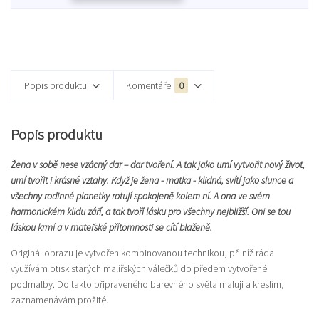
Popis produktu
Komentáře
0
Popis produktu
Žena v sobě nese vzácný dar – dar tvoření. A tak jako umí vytvořit nový život,
umí tvořit i krásné vztahy. Když je žena - matka - klidná, svítí jako slunce a
všechny rodinné planetky rotují spokojeně kolem ní. A ona ve svém
harmonickém klidu září, a tak tvoří lásku pro všechny nejbližší. Oni se tou
láskou krmí a v mateřské přítomnosti se cítí blaženě.
Originál obrazu je vytvořen kombinovanou technikou, při níž ráda
využívám otisk starých malířských válečků do předem vytvořené
podmalby. Do takto připraveného barevného světa maluji a kreslím,
zaznamenávám prožité.