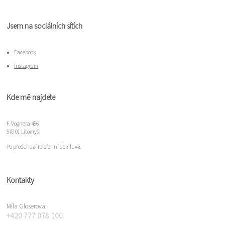
Jsem na sociálních sítích
Facebook
Instagram
Kde mě najdete
F. Vognera 456
570 01 Litomyšl
Po předchozí telefonní domluvě.
Kontakty
Míla Gloserová
+420 777 078 100