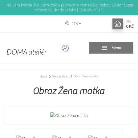
Přeji Vám krásné léto. Jsem zpět a připravena Vám udělat radost. Objednávejte
srdcové kousky do vašeho DOMOVA. Míla :)
0
ks
CZK
0 Kč
Menu
Úvod
Obrazy tisky
Obraz Žena matka
Obraz Žena matka