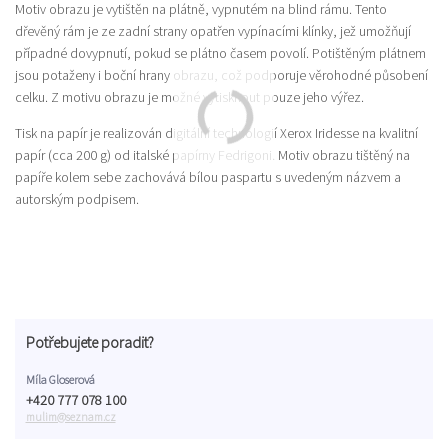
Motiv obrazu je vytištěn na plátně, vypnutém na blind rámu. Tento
dřevěný rám je ze zadní strany opatřen vypínacími klínky, jež umožňují
případné dovypnutí, pokud se plátno časem povolí. Potištěným plátnem
jsou potaženy i boční hrany obrazu, což podporuje věrohodné působení
celku. Z motivu obrazu je možné vytisknout pouze jeho výřez.
Tisk na papír je realizován digitální technologií Xerox Iridesse na kvalitní
papír (cca 200 g) od italské papírny Fedrigoni. Motiv obrazu tištěný na
papíře kolem sebe zachovává bílou paspartu s uvedeným názvem a
autorským podpisem.
Potřebujete poradit?
Míla Gloserová
+420 777 078 100
mulim@seznam.cz