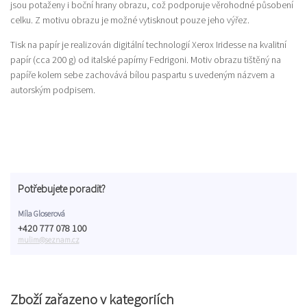
jsou potaženy i boční hrany obrazu, což podporuje věrohodné působení
celku. Z motivu obrazu je možné vytisknout pouze jeho výřez.
Tisk na papír je realizován digitální technologií Xerox Iridesse na kvalitní
papír (cca 200 g) od italské papírny Fedrigoni. Motiv obrazu tištěný na
papíře kolem sebe zachovává bílou paspartu s uvedeným názvem a
autorským podpisem.
Potřebujete poradit?
Míla Gloserová
+420 777 078 100
mulim@seznam.cz
Zboží zařazeno v kategoriích