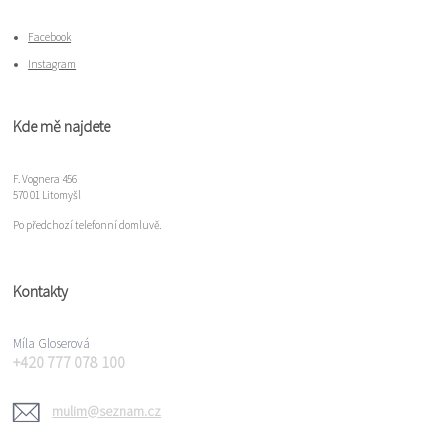
Facebook
Instagram
Kde mě najdete
F. Vognera 456
570 01 Litomyšl
Po předchozí telefonní domluvě.
Kontakty
Míla Gloserová
+420 777 078 100
mulim@seznam.cz