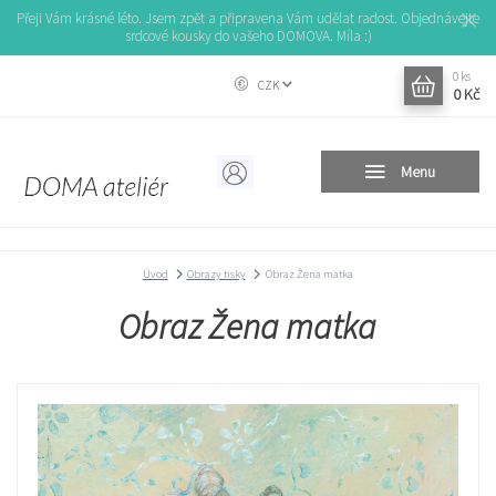
Přeji Vám krásné léto. Jsem zpět a připravena Vám udělat radost. Objednávejte
srdcové kousky do vašeho DOMOVA. Míla :)
0
ks
CZK
0 Kč
Menu
Úvod
Obrazy tisky
Obraz Žena matka
Obraz Žena matka