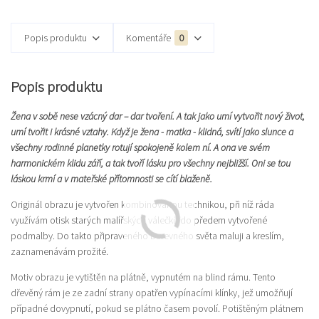
Popis produktu
Komentáře
0
Popis produktu
Žena v sobě nese vzácný dar – dar tvoření. A tak jako umí vytvořit nový život,
umí tvořit i krásné vztahy. Když je žena - matka - klidná, svítí jako slunce a
všechny rodinné planetky rotují spokojeně kolem ní. A ona ve svém
harmonickém klidu září, a tak tvoří lásku pro všechny nejbližší. Oni se tou
láskou krmí a v mateřské přítomnosti se cítí blaženě.
Originál obrazu je vytvořen kombinovanou technikou, při níž ráda
využívám otisk starých malířských válečků do předem vytvořené
podmalby. Do takto připraveného barevného světa maluji a kreslím,
zaznamenávám prožité.
Motiv obrazu je vytištěn na plátně, vypnutém na blind rámu. Tento
dřevěný rám je ze zadní strany opatřen vypínacími klínky, jež umožňují
případné dovypnutí, pokud se plátno časem povolí. Potištěným plátnem