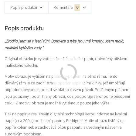
Popis produktu
Komentáře
0
Popis produktu
„Zrodila jsem se v lesní tůni. Borovice a ryby jsou mé kmotry. Jsem malá,
malinká bytůstka vody.“
Originál obrázku je vytvořen v kresbě na balicí papír, dotvořený otiskem
malířského válečku.
Motiv obrazu je vytištěn na plátně, vypnutém na blind rámu. Tento
dřevěný rám je ze zadní strany opatřen vypínacími klínky, jež umožňují
případné dovypnutí, pokud se plátno časem povolí. Potištěným plátnem
jsou potaženy i boční hrany obrazu, což podporuje věrohodné působení
celku. Z motivu obrazu je možné vytisknout pouze jeho výřez.
Tisk na papír je realizován digitální technologií Xerox Iridesse na kvalitní
papír (cca 200 g) od italské papírny Fedrigoni. Motiv obrazu tištěný na
papíře kolem sebe zachovává bílou paspartu s uvedeným názvem a
autorským podpisem.