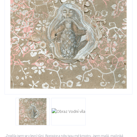
„Zrodila jsem se v lesní tůni. Borovice a ryby jsou mé kmotry. Jsem malá, malinká