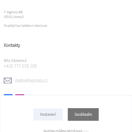
F. Vognera 456
570 01 Litomyšl
Po předchozí telefonní domluvě.
Kontakty
Míla Gloserová
+420 777 078 100
mulim@seznam.cz
Souhlasím
Nastavení
Copyright © 2022 Míla Gloserová
Souhlas můžete odmítnout
zde
.