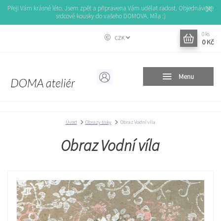
Přeji Vám krásné léto. Jsem zpět a připravena Vám udělat radost. Objednávejte
srdcové kousky do vašeho DOMOVA. Míla :)
0
ks
CZK
0 Kč
Menu
Úvod
Obrazy tisky
Obraz Vodní víla
Obraz Vodní víla