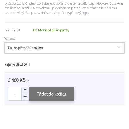
bytůstka vody.“ Originál obrázku je vytvořen v kresbě na balicí papír, dotvořený otiskem
malířského válečku. Motiv obrazu je vytištěn na plátně, vypnutém na blind rámu.
Tento dřevěný rám je ze zadní strany opatřen vypí...
celý popis
Dostupnost
Do 14 dnů od přijetí platby
Velikost
Nejsme plátci DPH
3 400 Kč
/
ks
Přidat do košíku