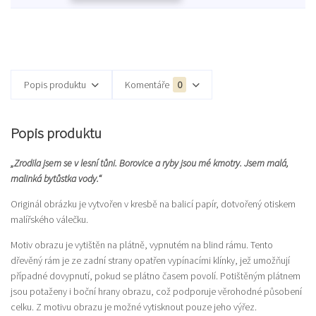
Popis produktu
Komentáře
0
Popis produktu
„Zrodila jsem se v lesní tůni. Borovice a ryby jsou mé kmotry. Jsem malá,
malinká bytůstka vody.“
Originál obrázku je vytvořen v kresbě na balicí papír, dotvořený otiskem
malířského válečku.
Motiv obrazu je vytištěn na plátně, vypnutém na blind rámu. Tento
dřevěný rám je ze zadní strany opatřen vypínacími klínky, jež umožňují
případné dovypnutí, pokud se plátno časem povolí. Potištěným plátnem
jsou potaženy i boční hrany obrazu, což podporuje věrohodné působení
celku. Z motivu obrazu je možné vytisknout pouze jeho výřez.