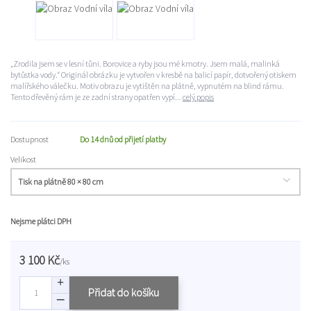
„Zrodila jsem se v lesní tůni. Borovice a ryby jsou mé kmotry. Jsem malá, malinká
bytůstka vody.“ Originál obrázku je vytvořen v kresbě na balicí papír, dotvořený otiskem
malířského válečku. Motiv obrazu je vytištěn na plátně, vypnutém na blind rámu.
Tento dřevěný rám je ze zadní strany opatřen vypí...
celý popis
Dostupnost
Do 14 dnů od přijetí platby
Velikost
Nejsme plátci DPH
3 100 Kč
/
ks
Přidat do košíku