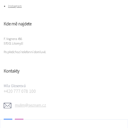
Instagram
Kde mě najdete
F. Vognera 456
570 01 Litomyšl
Po předchozí telefonní domluvě.
Kontakty
Míla Gloserová
+420 777 078 100
mulim@seznam.cz