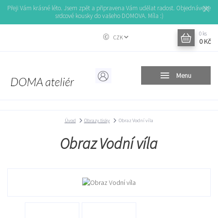
Přeji Vám krásné léto. Jsem zpět a připravena Vám udělat radost. Objednávejte
srdcové kousky do vašeho DOMOVA. Míla :)
0
ks
CZK
0 Kč
Menu
Úvod
Obrazy tisky
Obraz Vodní víla
Obraz Vodní víla