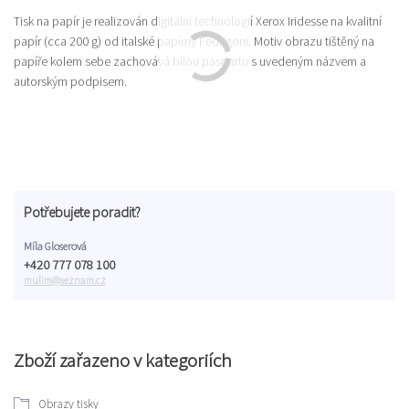
Tisk na papír je realizován digitální technologií Xerox Iridesse na kvalitní
papír (cca 200 g) od italské papírny Fedrigoni. Motiv obrazu tištěný na
papíře kolem sebe zachovává bílou paspartu s uvedeným názvem a
autorským podpisem.
Potřebujete poradit?
Míla Gloserová
+420 777 078 100
mulim@seznam.cz
Zboží zařazeno v kategoriích
Obrazy tisky