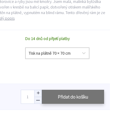
i. Borovice a ryby jsou mé kmotry. Jsem malá, malinká bytůstka
tvořen v kresbě na balicí papír, dotvořený otiskem malířského
ištěn na plátně, vypnutém na blind rámu. Tento dřevěný rám je ze
elý popis
Do 14 dnů od přijetí platby
Přidat do košíku