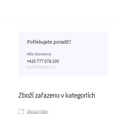
Potřebujete poradit?
Míla Gloserová
+420 777 078 100
mulim@seznam.cz
Zboží zařazeno v kategoriích
Obrazy tisky