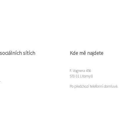
sociálních sítích
Kde mě najdete
F. Vognera 456
570 01 Litomyšl
m
Po předchozí telefonní domluvě.