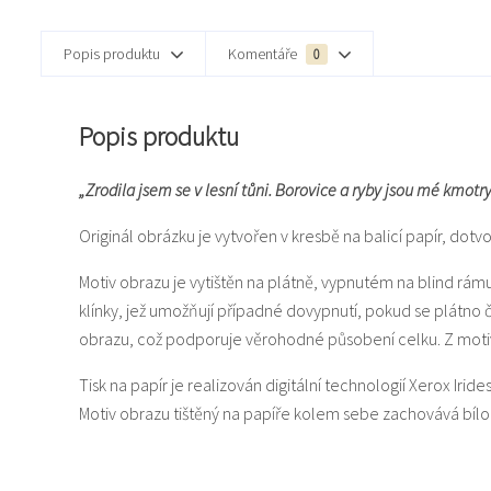
Popis produktu
Komentáře
0
Popis produktu
„Zrodila jsem se v lesní tůni. Borovice a ryby jsou mé kmot
Originál obrázku je vytvořen v kresbě na balicí papír, dot
Motiv obrazu je vytištěn na plátně, vypnutém na blind rám
klínky, jež umožňují případné dovypnutí, pokud se plátno
obrazu, což podporuje věrohodné působení celku. Z motiv
Tisk na papír je realizován digitální technologií Xerox Iride
Motiv obrazu tištěný na papíře kolem sebe zachovává bí