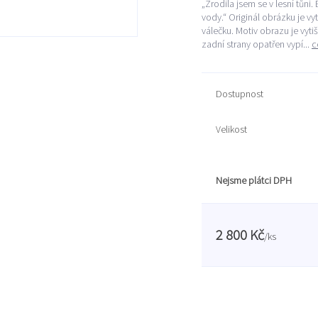
„Zrodila jsem se v lesní tůn
vody.“ Originál obrázku je vy
válečku. Motiv obrazu je vyt
zadní strany opatřen vypí...
c
Dostupnost
Velikost
Nejsme plátci DPH
2 800 Kč
/
ks