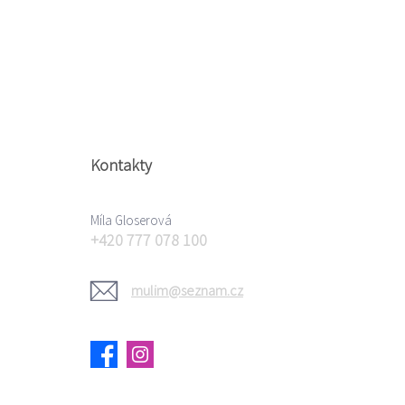
Kontakty
Míla Gloserová
+420 777 078 100
mulim@seznam.cz