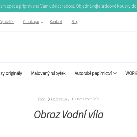
Jsem zpět a připravena Vám udělat radost. Objednávejte srdcové kousky d
j ateliér
O nákupu
Kontakt
Blog
zy originály
Malovaný nábytek
Autorské papírnictví
WORK
Úvod
Obrazy tisky
Obraz Vodní víla
Obraz Vodní víla