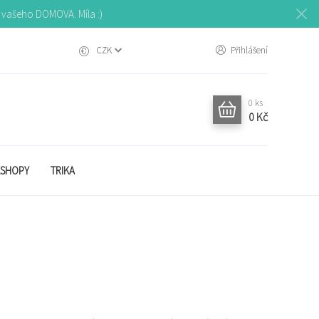
o vašeho DOMOVA. Míla :)
CZK
Přihlášení
0
ks
0 Kč
SHOPY
TRIKA