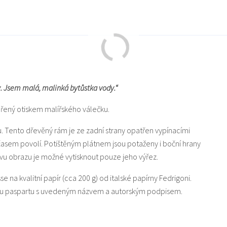
ry. Jsem malá, malinká bytůstka vody.“
vořený otiskem malířského válečku.
u. Tento dřevěný rám je ze zadní strany opatřen vypínacími
 časem povolí. Potištěným plátnem jsou potaženy i boční hrany
u obrazu je možné vytisknout pouze jeho výřez.
sse na kvalitní papír (cca 200 g) od italské papírny Fedrigoni.
lou paspartu s uvedeným názvem a autorským podpisem.