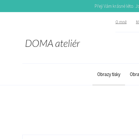
Přeji Vám krásné léto. 
O mně
Mů
Obrazy tisky
Obra