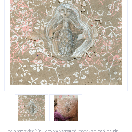
„Zrodila jsem se v lesní tůni. Borovice a ryby jsou mé kmotry. Jsem malá, malinká