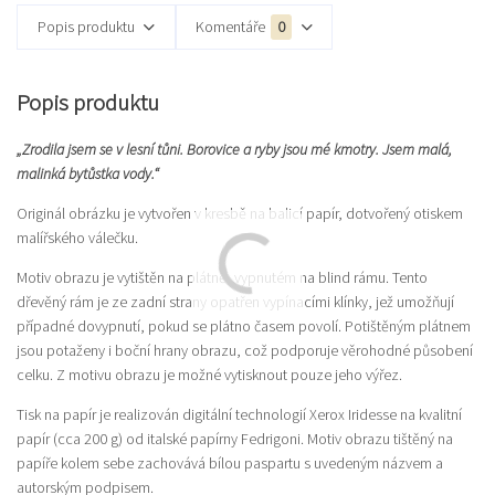
Popis produktu
Komentáře
0
Popis produktu
„Zrodila jsem se v lesní tůni. Borovice a ryby jsou mé kmotry. Jsem malá,
malinká bytůstka vody.“
Originál obrázku je vytvořen v kresbě na balicí papír, dotvořený otiskem
malířského válečku.
Motiv obrazu je vytištěn na plátně, vypnutém na blind rámu. Tento
dřevěný rám je ze zadní strany opatřen vypínacími klínky, jež umožňují
případné dovypnutí, pokud se plátno časem povolí. Potištěným plátnem
jsou potaženy i boční hrany obrazu, což podporuje věrohodné působení
celku. Z motivu obrazu je možné vytisknout pouze jeho výřez.
Tisk na papír je realizován digitální technologií Xerox Iridesse na kvalitní
papír (cca 200 g) od italské papírny Fedrigoni. Motiv obrazu tištěný na
papíře kolem sebe zachovává bílou paspartu s uvedeným názvem a
autorským podpisem.