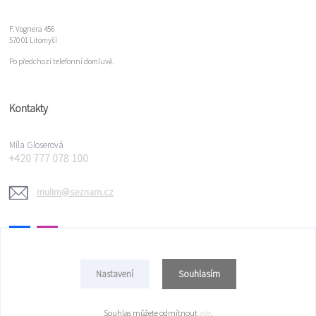
F. Vognera 456
570 01 Litomyšl
Po předchozí telefonní domluvě.
Kontakty
Míla Gloserová
+420 777 078 100
mulim@seznam.cz
Souhlasím
Nastavení
Copyright © 2022 Míla Gloserová
Souhlas můžete odmítnout
zde
.