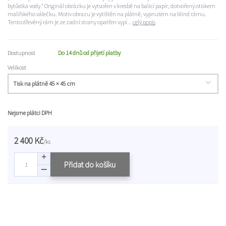
bytůstka vody.“ Originál obrázku je vytvořen v kresbě na balicí papír, dotvořený otiskem
malířského válečku. Motiv obrazu je vytištěn na plátně, vypnutém na blind rámu.
Tento dřevěný rám je ze zadní strany opatřen vypí...
celý popis
Dostupnost
Do 14 dnů od přijetí platby
Velikost
Nejsme plátci DPH
2 400 Kč
/
ks
Přidat do košíku