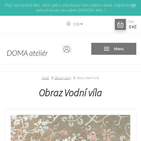
Přeji Vám krásné léto. Jsem zpět a připravena Vám udělat radost. Objednávejte
srdcové kousky do vašeho DOMOVA. Míla :)
0
ks
CZK
0 Kč
Menu
Úvod
Obrazy tisky
Obraz Vodní víla
Obraz Vodní víla