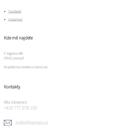
Facebook
Instagram
Kde mě najdete
F. Vognera 456
570 01 Litomyšl
Po předchozí telefonní domluvě.
Kontakty
Míla Gloserová
+420 777 078 100
mulim@seznam.cz