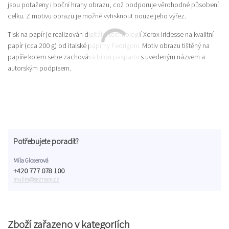
jsou potaženy i boční hrany obrazu, což podporuje věrohodné působení
celku. Z motivu obrazu je možné vytisknout pouze jeho výřez.
Tisk na papír je realizován digitální technologií Xerox Iridesse na kvalitní
papír (cca 200 g) od italské papírny Fedrigoni. Motiv obrazu tištěný na
papíře kolem sebe zachovává bílou paspartu s uvedeným názvem a
autorským podpisem.
Potřebujete poradit?
Míla Gloserová
+420 777 078 100
mulim@seznam.cz
Zboží zařazeno v kategoriích