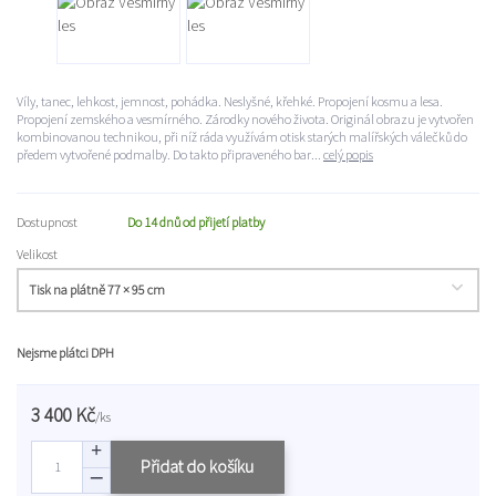
Víly, tanec, lehkost, jemnost, pohádka. Neslyšné, křehké. Propojení kosmu a lesa.
Propojení zemského a vesmírného. Zárodky nového života. Originál obrazu je vytvořen
kombinovanou technikou, při níž ráda využívám otisk starých malířských válečků do
předem vytvořené podmalby. Do takto připraveného bar...
celý popis
Dostupnost
Do 14 dnů od přijetí platby
Velikost
Nejsme plátci DPH
3 400 Kč
/
ks
Přidat do košíku