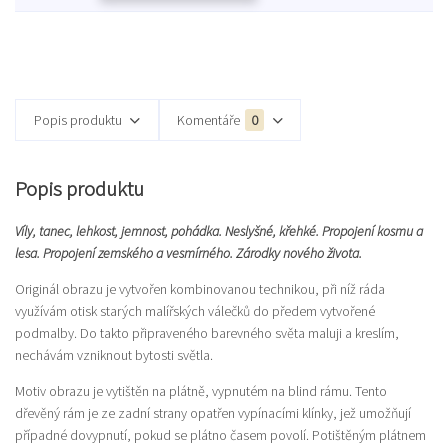
Popis produktu
Komentáře
0
Popis produktu
Víly, tanec, lehkost, jemnost, pohádka. Neslyšné, křehké. Propojení kosmu a
lesa. Propojení zemského a vesmírného. Zárodky nového života.
Originál obrazu je vytvořen kombinovanou technikou, při níž ráda
využívám otisk starých malířských válečků do předem vytvořené
podmalby. Do takto připraveného barevného světa maluji a kreslím,
nechávám vzniknout bytosti světla.
Motiv obrazu je vytištěn na plátně, vypnutém na blind rámu. Tento
dřevěný rám je ze zadní strany opatřen vypínacími klínky, jež umožňují
případné dovypnutí, pokud se plátno časem povolí. Potištěným plátnem