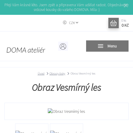
Přeji Vám krásné léto. Jsem zpět a připravena Vám udělat radost. Objednávejte
srdcové kousky do vašeho DOMOVA. Míla :)
0
ks
CZK
0 Kč
Menu
Úvod
Obrazy tisky
Obraz Vesmírný les
Obraz Vesmírný les