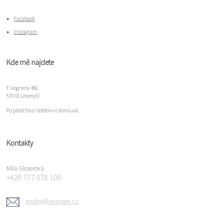
Facebook
Instagram
Kde mě najdete
F. Vognera 456
570 01 Litomyšl
Po předchozí telefonní domluvě.
Kontakty
Míla Gloserová
+420 777 078 100
mulim@seznam.cz