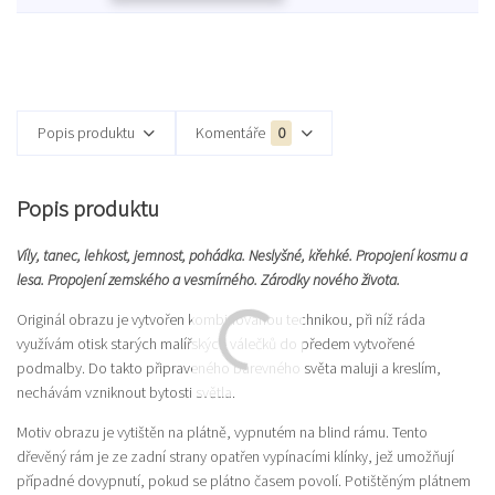
Popis produktu
Komentáře
0
Popis produktu
Víly, tanec, lehkost, jemnost, pohádka. Neslyšné, křehké. Propojení kosmu a
lesa. Propojení zemského a vesmírného. Zárodky nového života.
Originál obrazu je vytvořen kombinovanou technikou, při níž ráda
využívám otisk starých malířských válečků do předem vytvořené
podmalby. Do takto připraveného barevného světa maluji a kreslím,
nechávám vzniknout bytosti světla.
Motiv obrazu je vytištěn na plátně, vypnutém na blind rámu. Tento
dřevěný rám je ze zadní strany opatřen vypínacími klínky, jež umožňují
případné dovypnutí, pokud se plátno časem povolí. Potištěným plátnem