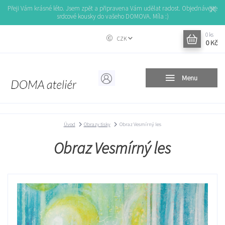
Přeji Vám krásné léto. Jsem zpět a připravena Vám udělat radost. Objednávejte
srdcové kousky do vašeho DOMOVA. Míla :)
0
ks
CZK
0 Kč
Menu
Úvod
Obrazy tisky
Obraz Vesmírný les
Obraz Vesmírný les