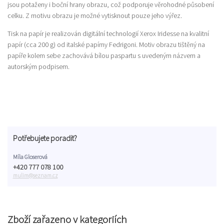
jsou potaženy i boční hrany obrazu, což podporuje věrohodné působení
celku. Z motivu obrazu je možné vytisknout pouze jeho výřez.
Tisk na papír je realizován digitální technologií Xerox Iridesse na kvalitní
papír (cca 200 g) od italské papírny Fedrigoni. Motiv obrazu tištěný na
papíře kolem sebe zachovává bílou paspartu s uvedeným názvem a
autorským podpisem.
Potřebujete poradit?
Míla Gloserová
+420 777 078 100
mulim@seznam.cz
Zboží zařazeno v kategoriích