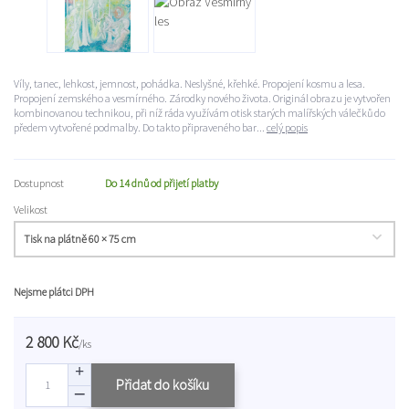
Víly, tanec, lehkost, jemnost, pohádka. Neslyšné, křehké. Propojení kosmu a lesa.
Propojení zemského a vesmírného. Zárodky nového života. Originál obrazu je vytvořen
kombinovanou technikou, při níž ráda využívám otisk starých malířských válečků do
předem vytvořené podmalby. Do takto připraveného bar...
celý popis
Dostupnost
Do 14 dnů od přijetí platby
Velikost
Nejsme plátci DPH
2 800 Kč
/
ks
Přidat do košíku