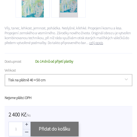
Víly, tanec, lehkost, jemnost, pohádka. Neslyšné, křehké. Propojení kosmu a lesa.
Propojení zemského a vesmírného. Zárodky nového života. Originál obrazu je vytvořen
kombinovanou technikou, při níž ráda využívám otisk starých malířských válečků do
předem vytvořené podmalby. Do takto připraveného bar...
celý popis
Dostupnost
Do 14 dnů od přijetí platby
Velikost
Nejsme plátci DPH
2 400 Kč
/
ks
Přidat do košíku