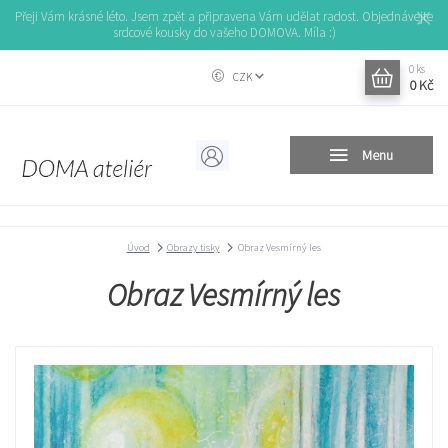
Přeji Vám krásné léto. Jsem zpět a připravena Vám udělat radost. Objednávejte
srdcové kousky do vašeho DOMOVA. Míla :)
0
ks
CZK
0 Kč
Menu
Úvod
Obrazy tisky
Obraz Vesmírný les
Obraz Vesmírný les