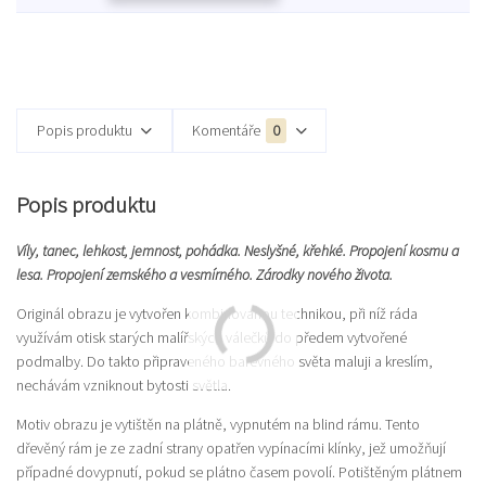
Popis produktu
Komentáře
0
Popis produktu
Víly, tanec, lehkost, jemnost, pohádka. Neslyšné, křehké. Propojení kosmu a
lesa. Propojení zemského a vesmírného. Zárodky nového života.
Originál obrazu je vytvořen kombinovanou technikou, při níž ráda
využívám otisk starých malířských válečků do předem vytvořené
podmalby. Do takto připraveného barevného světa maluji a kreslím,
nechávám vzniknout bytosti světla.
Motiv obrazu je vytištěn na plátně, vypnutém na blind rámu. Tento
dřevěný rám je ze zadní strany opatřen vypínacími klínky, jež umožňují
případné dovypnutí, pokud se plátno časem povolí. Potištěným plátnem