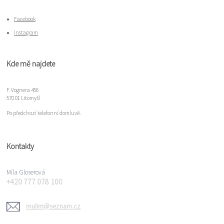
Facebook
Instagram
Kde mě najdete
F. Vognera 456
570 01 Litomyšl
Po předchozí telefonní domluvě.
Kontakty
Míla Gloserová
+420 777 078 100
mulim@seznam.cz