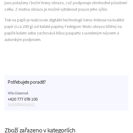
jsou potaženy i boční hrany obrazu, což podporuje věrohodné působení
celku. Z motivu obrazu je možné vytisknout pouze jeho výřez.
Tisk na papír je realizován digitální technologií Xerox Iridesse na kvalitní
papír (cca 200 g) od italské papírny Fedrigoni. Motiv obrazu tištěný na
papíře kolem sebe zachovává bílou paspartu s uvedeným názvem a
autorským podpisem.
Potřebujete poradit?
Míla Gloserová
+420 777 078 100
mulim@seznam.cz
Zboží zařazeno v kategoriích