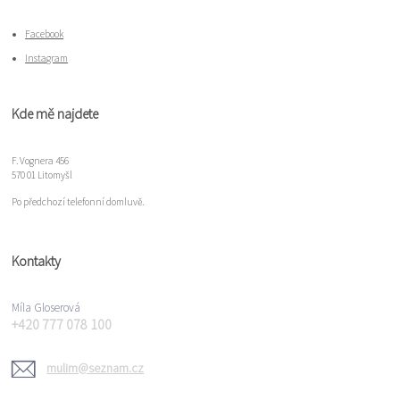
Facebook
Instagram
Kde mě najdete
F. Vognera 456
570 01 Litomyšl
Po předchozí telefonní domluvě.
Kontakty
Míla Gloserová
+420 777 078 100
mulim@seznam.cz