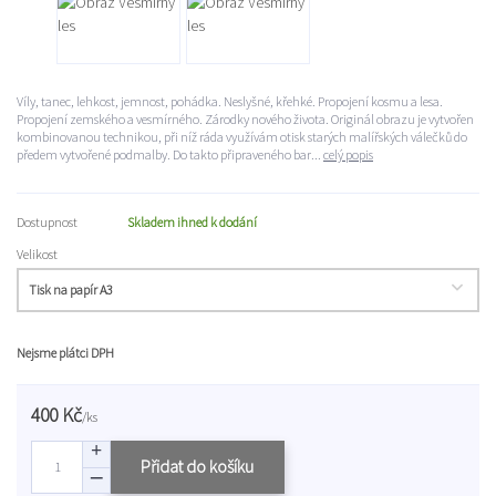
Víly, tanec, lehkost, jemnost, pohádka. Neslyšné, křehké. Propojení kosmu a lesa.
Propojení zemského a vesmírného. Zárodky nového života. Originál obrazu je vytvořen
kombinovanou technikou, při níž ráda využívám otisk starých malířských válečků do
předem vytvořené podmalby. Do takto připraveného bar...
celý popis
Dostupnost
Skladem ihned k dodání
Velikost
Nejsme plátci DPH
400 Kč
/
ks
Přidat do košíku