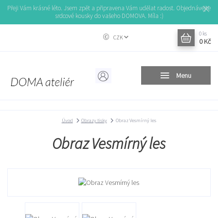
Přeji Vám krásné léto. Jsem zpět a připravena Vám udělat radost. Objednávejte
srdcové kousky do vašeho DOMOVA. Míla :)
0
ks
CZK
0 Kč
Menu
Úvod
Obrazy tisky
Obraz Vesmírný les
Obraz Vesmírný les