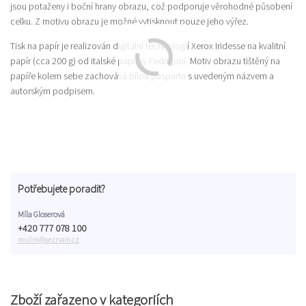
jsou potaženy i boční hrany obrazu, což podporuje věrohodné působení
celku. Z motivu obrazu je možné vytisknout pouze jeho výřez.
Tisk na papír je realizován digitální technologií Xerox Iridesse na kvalitní
papír (cca 200 g) od italské papírny Fedrigoni. Motiv obrazu tištěný na
papíře kolem sebe zachovává bílou paspartu s uvedeným názvem a
autorským podpisem.
Potřebujete poradit?
Míla Gloserová
+420 777 078 100
mulim@seznam.cz
Zboží zařazeno v kategoriích