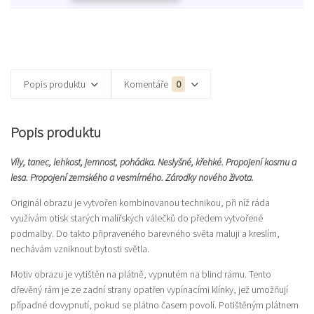
Popis produktu
Komentáře
0
Popis produktu
Víly, tanec, lehkost, jemnost, pohádka. Neslyšné, křehké. Propojení kosmu a
lesa. Propojení zemského a vesmírného. Zárodky nového života.
Originál obrazu je vytvořen kombinovanou technikou, při níž ráda
využívám otisk starých malířských válečků do předem vytvořené
podmalby. Do takto připraveného barevného světa maluji a kreslím,
nechávám vzniknout bytosti světla.
Motiv obrazu je vytištěn na plátně, vypnutém na blind rámu. Tento
dřevěný rám je ze zadní strany opatřen vypínacími klínky, jež umožňují
případné dovypnutí, pokud se plátno časem povolí. Potištěným plátnem