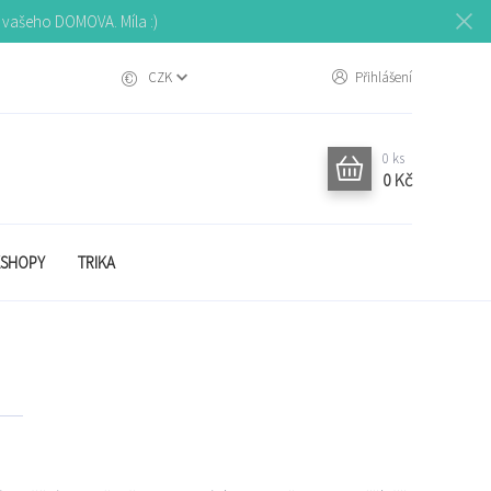
o vašeho DOMOVA. Míla :)
CZK
Přihlášení
0
ks
0 Kč
SHOPY
TRIKA