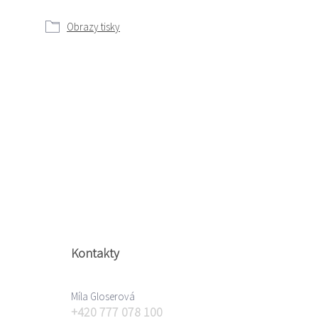
Obrazy tisky
Kontakty
Míla Gloserová
+420 777 078 100