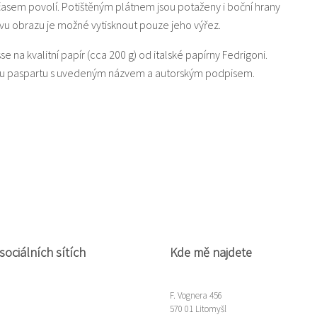
 časem povolí. Potištěným plátnem jsou potaženy i boční hrany
u obrazu je možné vytisknout pouze jeho výřez.
sse na kvalitní papír (cca 200 g) od italské papírny Fedrigoni.
lou paspartu s uvedeným názvem a autorským podpisem.
sociálních sítích
Kde mě najdete
F. Vognera 456
570 01 Litomyšl