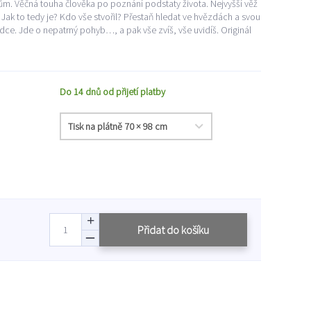
esům. Věčná touha člověka po poznání podstaty života. Nejvyšší věž
. Jak to tedy je? Kdo vše stvořil? Přestaň hledat ve hvězdách a svou
ce. Jde o nepatrný pohyb…, a pak vše zvíš, vše uvidíš. Originál
Do 14 dnů od přijetí platby
Přidat do košíku