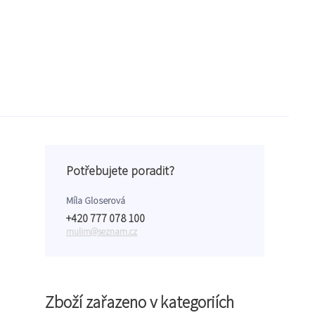
Potřebujete poradit?
Míla Gloserová
+420 777 078 100
mulim@seznam.cz
Zboží zařazeno v kategoriích