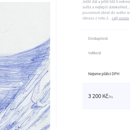
Ještě dál a ještě blíž k neb
světa a nejlepší dalekohled..
pozornost obrať do svého srd
obrazu z roku 2...
celý popis
Dostupnost
Velikost
Nejsme plátci DPH
3 200 Kč
/
ks