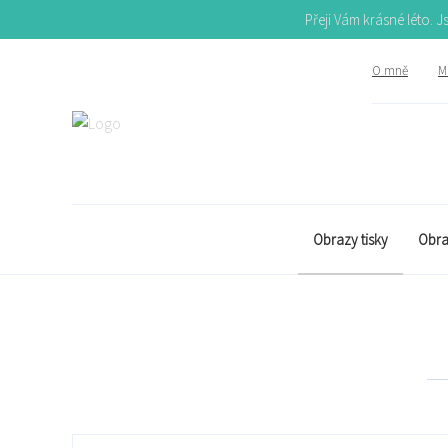
Přeji Vám krásné léto. 
O mně
Mů
Obrazy tisky
Obra