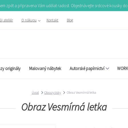
Jsem zpět a připravena Vám udělat radost. Objednávejte srdcové kousky d
j ateliér
O nákupu
Kontakt
Blog
zy originály
Malovaný nábytek
Autorské papírnictví
WORK
Úvod
Obrazy tisky
Obraz Vesmírná letka
Obraz Vesmírná letka