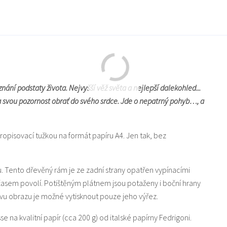
nání podstaty života. Nejvyšší věž světa a nejlepší dalekohled...
 a svou pozornost obrať do svého srdce. Jde o nepatrný pohyb…, a
ropisovací tužkou na formát papíru A4. Jen tak, bez
u. Tento dřevěný rám je ze zadní strany opatřen vypínacími
 časem povolí. Potištěným plátnem jsou potaženy i boční hrany
u obrazu je možné vytisknout pouze jeho výřez.
sse na kvalitní papír (cca 200 g) od italské papírny Fedrigoni.