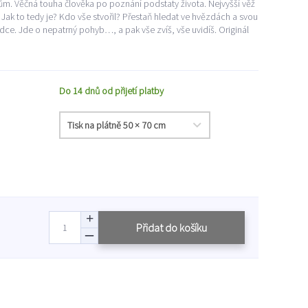
esům. Věčná touha člověka po poznání podstaty života. Nejvyšší věž
. Jak to tedy je? Kdo vše stvořil? Přestaň hledat ve hvězdách a svou
ce. Jde o nepatrný pohyb…, a pak vše zvíš, vše uvidíš. Originál
Do 14 dnů od přijetí platby
Přidat do košíku