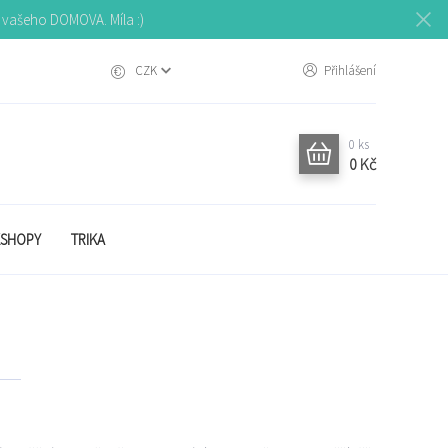
o vašeho DOMOVA. Míla :)
CZK
Přihlášení
0
ks
0 Kč
SHOPY
TRIKA