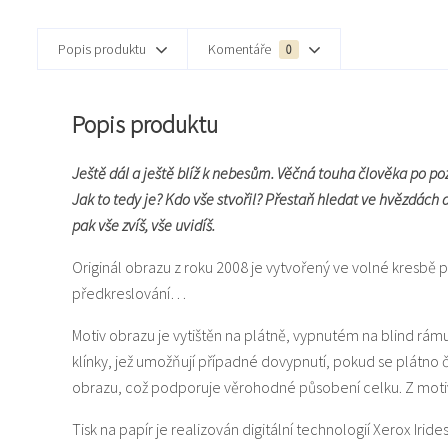
Popis produktu
Komentáře
0
Popis produktu
Ještě dál a ještě blíž k nebesům. Věčná touha člověka po poz
Jak to tedy je? Kdo vše stvořil? Přestaň hledat ve hvězdách
pak vše zvíš, vše uvidíš.
Originál obrazu z roku 2008 je vytvořený ve volné kresbě p
předkreslování…
Motiv obrazu je vytištěn na plátně, vypnutém na blind rám
klínky, jež umožňují případné dovypnutí, pokud se plátno
obrazu, což podporuje věrohodné působení celku. Z motiv
Tisk na papír je realizován digitální technologií Xerox Iride