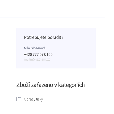
Potřebujete poradit?
Míla Gloserová
+420 777 078 100
mulim@seznam.cz
Zboží zařazeno v kategoriích
Obrazy tisky