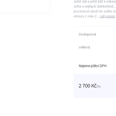
Ještě dál a ještě blíž k neb
světa a nejlepší dalekohled..
pozornost obrať do svého srd
obrazu z roku 2...
celý popis
Dostupnost
Velikost
Nejsme plátci DPH
2 700 Kč
/
ks