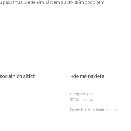
lou paspartu s uvedeným názvem a autorským podpisem.
sociálních sítích
Kde mě najdete
F. Vognera 456
570 01 Litomyšl
m
Po předchozí telefonní domluvě.