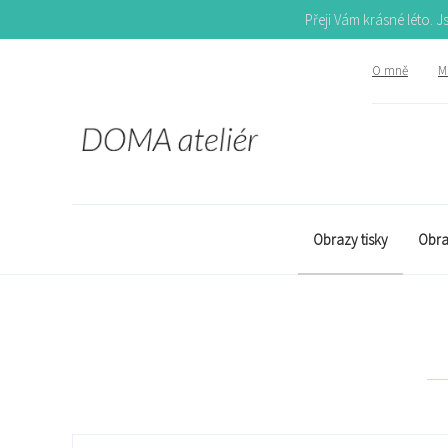
Přeji Vám krásné léto. 
O mně
Mů
Obrazy tisky
Obra