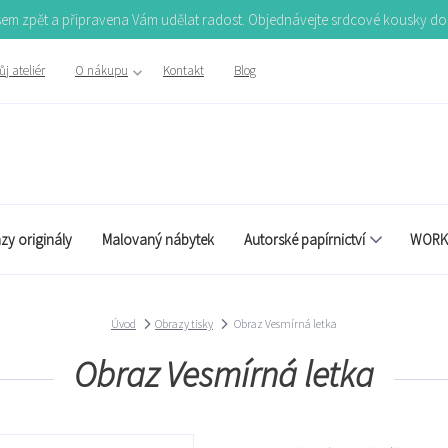
Jsem zpět a připravena Vám udělat radost. Objednávejte srdcové kousky d
j ateliér
O nákupu
Kontakt
Blog
zy originály
Malovaný nábytek
Autorské papírnictví
WORK
Úvod
Obrazy tisky
Obraz Vesmírná letka
Obraz Vesmírná letka