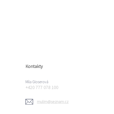
Kontakty
Míla Gloserová
+420 777 078 100
mulim@seznam.cz