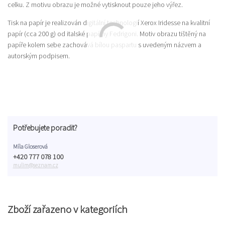
celku. Z motivu obrazu je možné vytisknout pouze jeho výřez.
Tisk na papír je realizován digitální technologií Xerox Iridesse na kvalitní
papír (cca 200 g) od italské papírny Fedrigoni. Motiv obrazu tištěný na
papíře kolem sebe zachovává bílou paspartu s uvedeným názvem a
autorským podpisem.
Potřebujete poradit?
Míla Gloserová
+420 777 078 100
mulim@seznam.cz
Zboží zařazeno v kategoriích