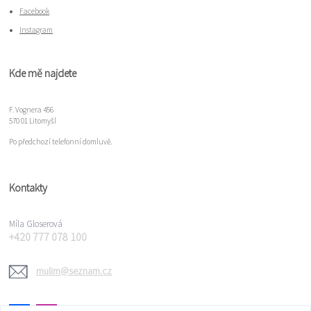
Facebook
Instagram
Kde mě najdete
F. Vognera 456
570 01 Litomyšl
Po předchozí telefonní domluvě.
Kontakty
Míla Gloserová
+420 777 078 100
mulim@seznam.cz