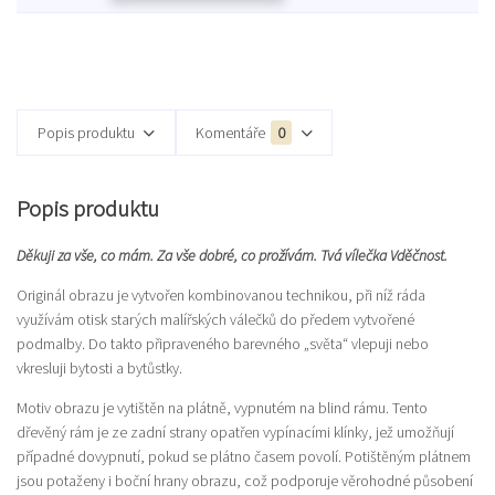
Popis produktu
Komentáře
0
Popis produktu
Děkuji za vše, co mám. Za vše dobré, co prožívám. Tvá vílečka Vděčnost.
Originál obrazu je vytvořen kombinovanou technikou, při níž ráda
využívám otisk starých malířských válečků do předem vytvořené
podmalby. Do takto připraveného barevného „světa“ vlepuji nebo
vkresluji bytosti a bytůstky.
Motiv obrazu je vytištěn na plátně, vypnutém na blind rámu. Tento
dřevěný rám je ze zadní strany opatřen vypínacími klínky, jež umožňují
případné dovypnutí, pokud se plátno časem povolí. Potištěným plátnem
jsou potaženy i boční hrany obrazu, což podporuje věrohodné působení