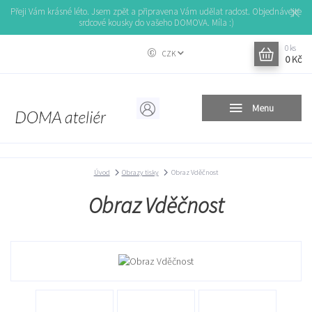
Přeji Vám krásné léto. Jsem zpět a připravena Vám udělat radost. Objednávejte
srdcové kousky do vašeho DOMOVA. Míla :)
0
ks
CZK
0 Kč
Menu
Úvod
Obrazy tisky
Obraz Vděčnost
Obraz Vděčnost