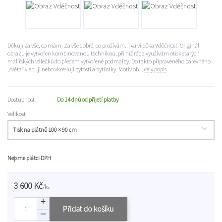
Děkuji za vše, co mám. Za vše dobré, co prožívám. Tvá vílečka Vděčnost. Originál
obrazu je vytvořen kombinovanou technikou, při níž ráda využívám otisk starých
malířských válečků do předem vytvořené podmalby. Do takto připraveného barevného
„světa“ vlepuji nebo vkresluji bytosti a bytůstky. Motiv ob...
celý popis
Dostupnost
Do 14 dnů od přijetí platby
Velikost
Nejsme plátci DPH
3 600 Kč
/
ks
Přidat do košíku