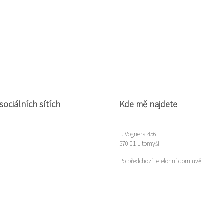
sociálních sítích
Kde mě najdete
F. Vognera 456
570 01 Litomyšl
m
Po předchozí telefonní domluvě.