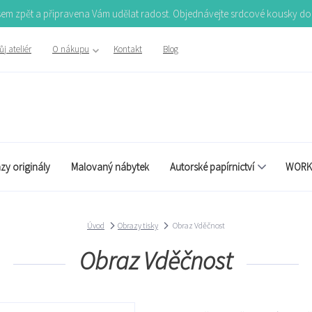
Jsem zpět a připravena Vám udělat radost. Objednávejte srdcové kousky d
j ateliér
O nákupu
Kontakt
Blog
zy originály
Malovaný nábytek
Autorské papírnictví
WORK
Úvod
Obrazy tisky
Obraz Vděčnost
Obraz Vděčnost