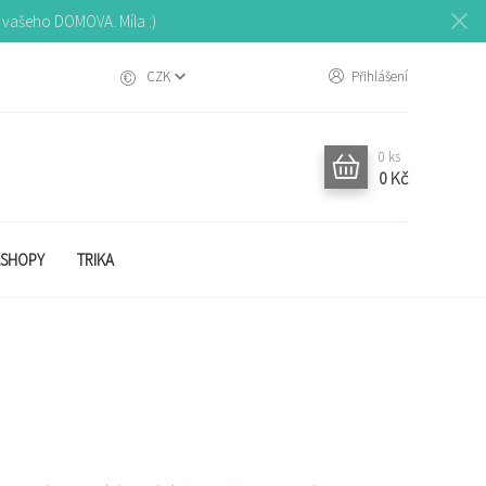
o vašeho DOMOVA. Míla :)
CZK
Přihlášení
0
ks
0 Kč
SHOPY
TRIKA