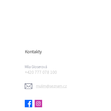
Kontakty
Míla Gloserová
+420 777 078 100
mulim@seznam.cz