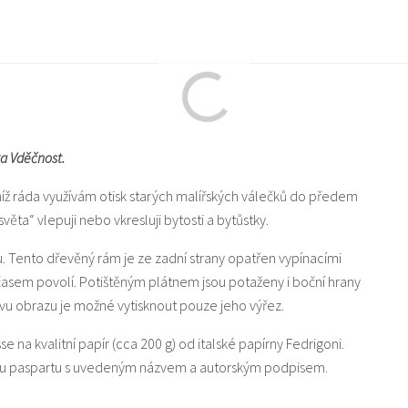
ka Vděčnost.
níž ráda využívám otisk starých malířských válečků do předem
a“ vlepuji nebo vkresluji bytosti a bytůstky.
u. Tento dřevěný rám je ze zadní strany opatřen vypínacími
 časem povolí. Potištěným plátnem jsou potaženy i boční hrany
u obrazu je možné vytisknout pouze jeho výřez.
sse na kvalitní papír (cca 200 g) od italské papírny Fedrigoni.
lou paspartu s uvedeným názvem a autorským podpisem.