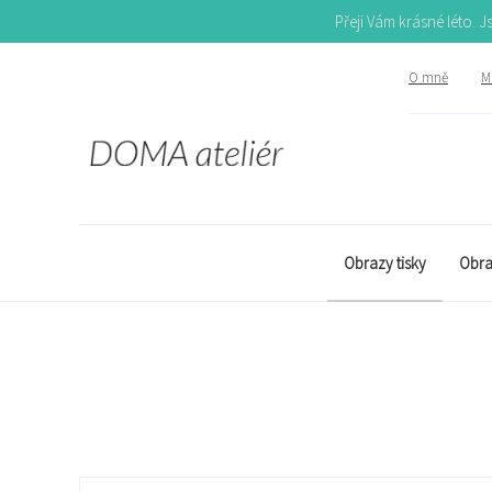
Přeji Vám krásné léto. 
O mně
Mů
Obrazy tisky
Obra