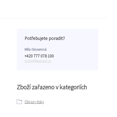
Potřebujete poradit?
Míla Gloserová
+420 777 078 100
mulim@seznam.cz
Zboží zařazeno v kategoriích
Obrazy tisky