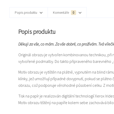
Popis produktu
Komentáře
0
Popis produktu
Děkuji za vše, co mám. Za vše dobré, co prožívám. Tvá víleč
Originál obrazu je vytvořen kombinovanou technikou, při 
vytvořené podmalby. Do takto připraveného barevného „svět
Motiv obrazu je vytištěn na plátně, vypnutém na blind rám
klínky, jež umožňují případné dovypnutí, pokud se plátno
obrazu, což podporuje věrohodné působení celku. Z motiv
Tisk na papír je realizován digitální technologií Xerox Iride
Motiv obrazu tištěný na papíře kolem sebe zachovává bí