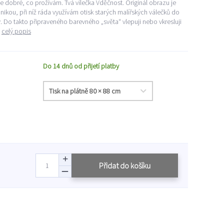
e dobré, co prožívám. Tvá vílečka Vděčnost. Originál obrazu je
kou, při níž ráda využívám otisk starých malířských válečků do
Do takto připraveného barevného „světa“ vlepuji nebo vkresluji
.
celý popis
Do 14 dnů od přijetí platby
Přidat do košíku