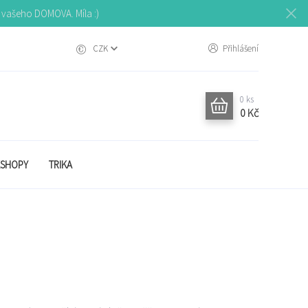
o vašeho DOMOVA. Míla :)
CZK
Přihlášení
0
ks
0 Kč
SHOPY
TRIKA