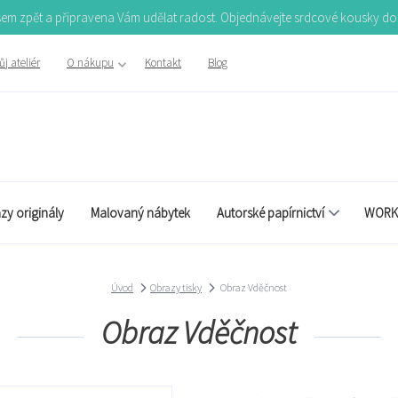
Jsem zpět a připravena Vám udělat radost. Objednávejte srdcové kousky d
j ateliér
O nákupu
Kontakt
Blog
zy originály
Malovaný nábytek
Autorské papírnictví
WORK
Úvod
Obrazy tisky
Obraz Vděčnost
Obraz Vděčnost