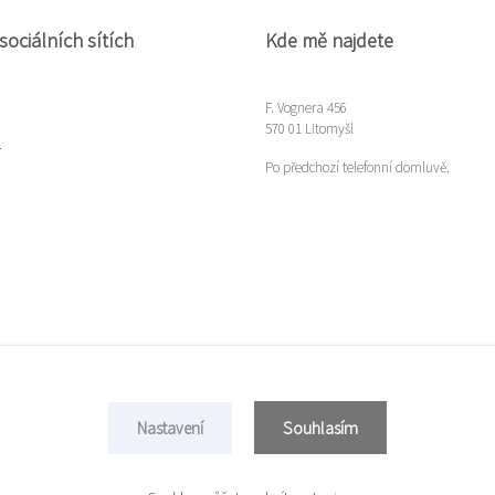
sociálních sítích
Kde mě najdete
F. Vognera 456
570 01 Litomyšl
m
Po předchozí telefonní domluvě.
Souhlasím
Nastavení
Copyright © 2022 Míla Gloserová
Vytvořeno na
Eshop-rychle.cz