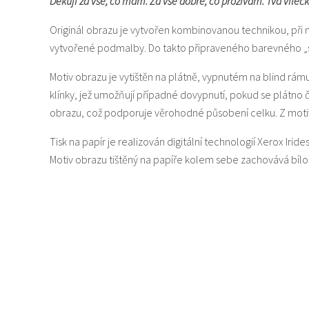
Děkuji za vše, co mám. Za vše dobré, co prožívám. Tvá víleč
Originál obrazu je vytvořen kombinovanou technikou, při 
vytvořené podmalby. Do takto připraveného barevného „svět
Motiv obrazu je vytištěn na plátně, vypnutém na blind rám
klínky, jež umožňují případné dovypnutí, pokud se plátno
obrazu, což podporuje věrohodné působení celku. Z motiv
Tisk na papír je realizován digitální technologií Xerox Iride
Motiv obrazu tištěný na papíře kolem sebe zachovává bí