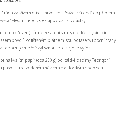
ka Vděčnost.
níž ráda využívám otisk starých malířských válečků do předem
a“ vlepuji nebo vkresluji bytosti a bytůstky.
u. Tento dřevěný rám je ze zadní strany opatřen vypínacími
 časem povolí. Potištěným plátnem jsou potaženy i boční hrany
u obrazu je možné vytisknout pouze jeho výřez.
sse na kvalitní papír (cca 200 g) od italské papírny Fedrigoni.
lou paspartu s uvedeným názvem a autorským podpisem.