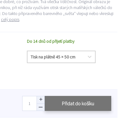
e dobré, co prožívám. Tvá vílečka Vděčnost. Originál obrazu je
kou, při níž ráda využívám otisk starých malířských válečků do
Do takto připraveného barevného „světa“ vlepuji nebo vkresluji
.
celý popis
Do 14 dnů od přijetí platby
Přidat do košíku