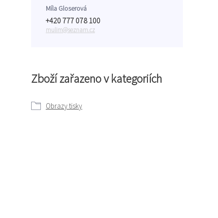
Míla Gloserová
+420 777 078 100
mulim@seznam.cz
Zboží zařazeno v kategoriích
Obrazy tisky