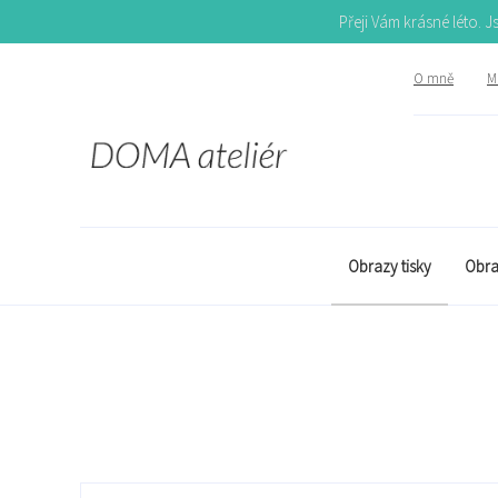
Přeji Vám krásné léto. 
O mně
Mů
Obrazy tisky
Obra