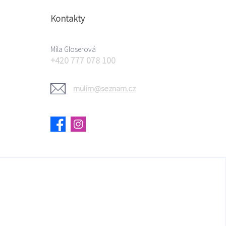
Kontakty
Míla Gloserová
+420 777 078 100
mulim@seznam.cz