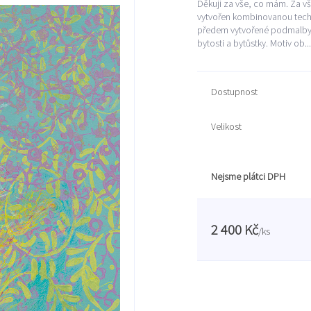
Děkuji za vše, co mám. Za vš
vytvořen kombinovanou techni
předem vytvořené podmalby. 
bytosti a bytůstky. Motiv ob..
Dostupnost
Velikost
Nejsme plátci DPH
2 400 Kč
/
ks