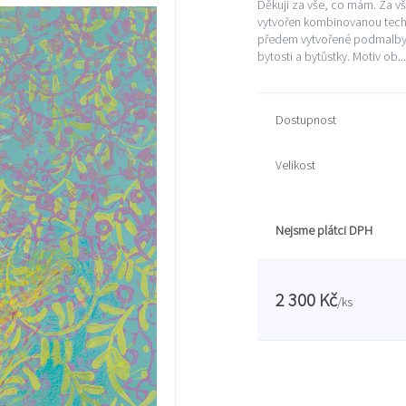
Děkuji za vše, co mám. Za vš
vytvořen kombinovanou techni
předem vytvořené podmalby. 
bytosti a bytůstky. Motiv ob..
Dostupnost
Velikost
Nejsme plátci DPH
2 300 Kč
/
ks