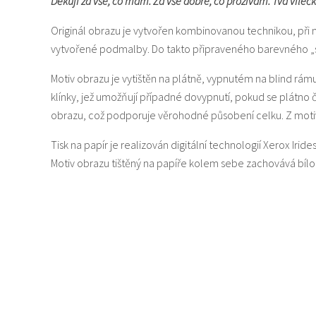
Děkuji za vše, co mám. Za vše dobré, co prožívám. Tvá víleč
Originál obrazu je vytvořen kombinovanou technikou, při 
vytvořené podmalby. Do takto připraveného barevného „svět
Motiv obrazu je vytištěn na plátně, vypnutém na blind rám
klínky, jež umožňují případné dovypnutí, pokud se plátno
obrazu, což podporuje věrohodné působení celku. Z motiv
Tisk na papír je realizován digitální technologií Xerox Iride
Motiv obrazu tištěný na papíře kolem sebe zachovává bí