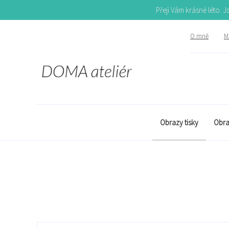
Přeji Vám krásné léto. 
O mně
Mů
Obrazy tisky
Obra