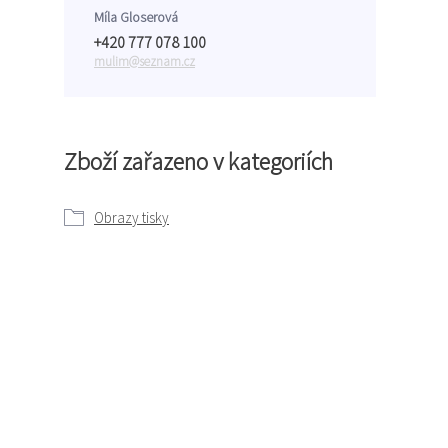
Míla Gloserová
+420 777 078 100
mulim@seznam.cz
Zboží zařazeno v kategoriích
Obrazy tisky