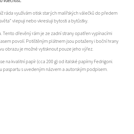
ka Vděčnost.
níž ráda využívám otisk starých malířských válečků do předem
a“ vlepuji nebo vkresluji bytosti a bytůstky.
u. Tento dřevěný rám je ze zadní strany opatřen vypínacími
 časem povolí. Potištěným plátnem jsou potaženy i boční hrany
u obrazu je možné vytisknout pouze jeho výřez.
sse na kvalitní papír (cca 200 g) od italské papírny Fedrigoni.
lou paspartu s uvedeným názvem a autorským podpisem.