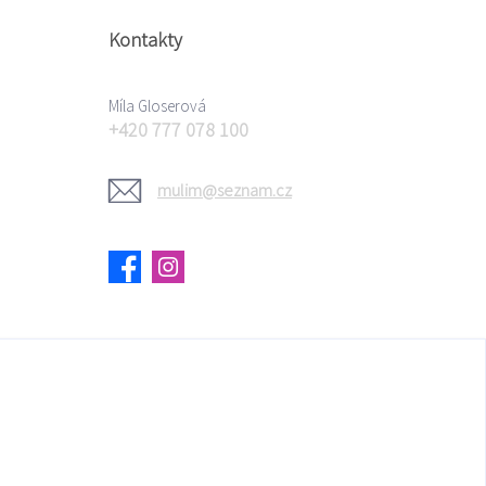
Kontakty
Míla Gloserová
+420 777 078 100
mulim@seznam.cz