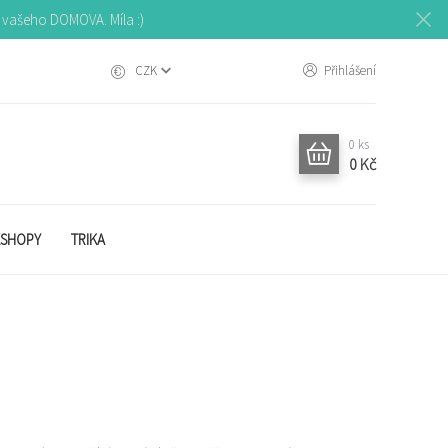
o vašeho DOMOVA. Míla :)
CZK
Přihlášení
0
ks
0 Kč
SHOPY
TRIKA