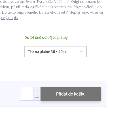
e dobré, co prožívám. Tvá vílečka Vděčnost. Originál obrazu je
kou, při níž ráda využívám otisk starých malířských válečků do
Do takto připraveného barevného „světa“ vlepuji nebo vkresluji
.
celý popis
Do 14 dnů od přijetí platby
Přidat do košíku