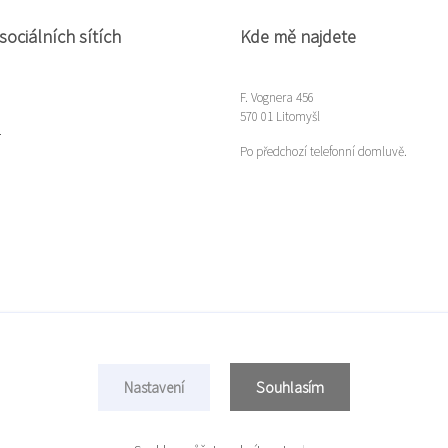
sociálních sítích
Kde mě najdete
F. Vognera 456
570 01 Litomyšl
m
Po předchozí telefonní domluvě.
Souhlasím
Nastavení
Copyright © 2022 Míla Gloserová
Vytvořeno na
Eshop-rychle.cz