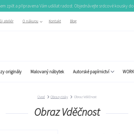
Jsem zpět a připravena Vám udělat radost. Objednávejte srdcové kousky d
j ateliér
O nákupu
Kontakt
Blog
zy originály
Malovaný nábytek
Autorské papírnictví
WORK
Úvod
Obrazy tisky
Obraz Vděčnost
Obraz Vděčnost