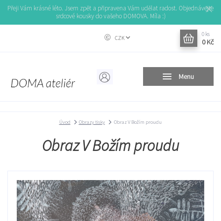
Přeji Vám krásné léto. Jsem zpět a připravena Vám udělat radost. Objednávejte
srdcové kousky do vašeho DOMOVA. Míla :)
0
ks
CZK
0 Kč
Menu
Úvod
Obrazy tisky
Obraz V Božím proudu
Obraz V Božím proudu