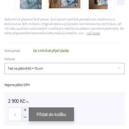
Nekonečně plynoucí Boží proud. Stačí jenom prstíček pozvednout, natáhnout a
dotknout se. Ach, to blaho. Originál obrazu je vytvořen kombinovanou technikou, při
níž ráda využívám otisk starých malířských válečků do předem vytvořené podmalby. Do
takto připraveného barevného světa maluji a kreslím, zaz...
celý popis
Dostupnost
Do 14 dnů od přijetí platby
Velikost
Nejsme plátci DPH
2 900 Kč
/
ks
Přidat do košíku