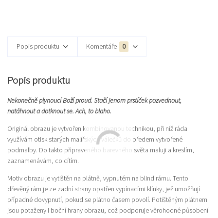
Popis produktu
Komentáře
0
Popis produktu
Nekonečně plynoucí Boží proud. Stačí jenom prstíček pozvednout,
natáhnout a dotknout se. Ach, to blaho.
Originál obrazu je vytvořen kombinovanou technikou, při níž ráda
využívám otisk starých malířských válečků do předem vytvořené
podmalby. Do takto připraveného barevného světa maluji a kreslím,
zaznamenávám, co cítím.
Motiv obrazu je vytištěn na plátně, vypnutém na blind rámu. Tento
dřevěný rám je ze zadní strany opatřen vypínacími klínky, jež umožňují
případné dovypnutí, pokud se plátno časem povolí. Potištěným plátnem
jsou potaženy i boční hrany obrazu, což podporuje věrohodné působení