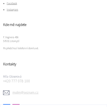
Facebook
Instagram
Kde mě najdete
F. Vognera 456
570 01 Litomyšl
Po předchozí telefonní domluvě.
Kontakty
Míla Gloserová
+420 777 078 100
mulim@seznam.cz