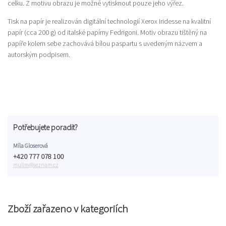
celku. Z motivu obrazu je možné vytisknout pouze jeho výřez.
Tisk na papír je realizován digitální technologií Xerox Iridesse na kvalitní
papír (cca 200 g) od italské papírny Fedrigoni. Motiv obrazu tištěný na
papíře kolem sebe zachovává bílou paspartu s uvedeným názvem a
autorským podpisem.
Potřebujete poradit?
Míla Gloserová
+420 777 078 100
mulim@seznam.cz
Zboží zařazeno v kategoriích