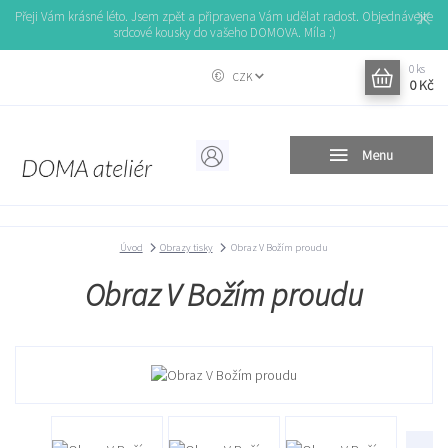
Přeji Vám krásné léto. Jsem zpět a připravena Vám udělat radost. Objednávejte
srdcové kousky do vašeho DOMOVA. Míla :)
0
ks
CZK
0 Kč
Menu
Úvod
Obrazy tisky
Obraz V Božím proudu
Obraz V Božím proudu