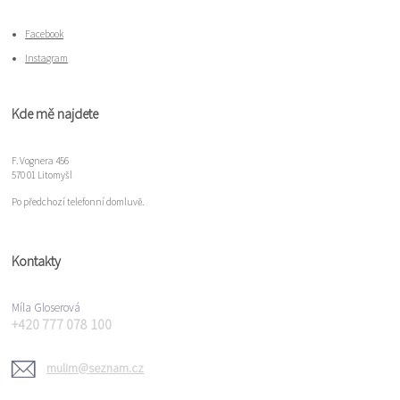
Facebook
Instagram
Kde mě najdete
F. Vognera 456
570 01 Litomyšl
Po předchozí telefonní domluvě.
Kontakty
Míla Gloserová
+420 777 078 100
mulim@seznam.cz