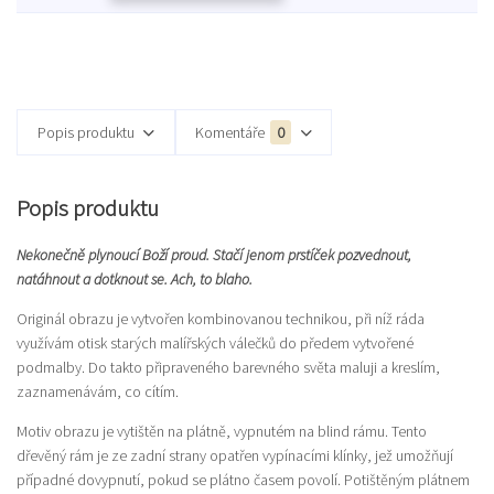
Popis produktu
Komentáře
0
Popis produktu
Nekonečně plynoucí Boží proud. Stačí jenom prstíček pozvednout,
natáhnout a dotknout se. Ach, to blaho.
Originál obrazu je vytvořen kombinovanou technikou, při níž ráda
využívám otisk starých malířských válečků do předem vytvořené
podmalby. Do takto připraveného barevného světa maluji a kreslím,
zaznamenávám, co cítím.
Motiv obrazu je vytištěn na plátně, vypnutém na blind rámu. Tento
dřevěný rám je ze zadní strany opatřen vypínacími klínky, jež umožňují
případné dovypnutí, pokud se plátno časem povolí. Potištěným plátnem