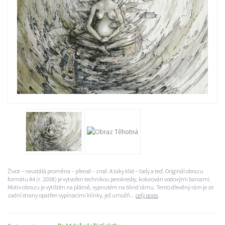
Život – neustálá proměna – přerod – zrod. A taky klid – tady a teď. Originál obrazu
formátu A4 (r. 2008) je vytvořen technikou perokresby, kolorován vodovými barvami.
Motiv obrazu je vytištěn na plátně, vypnutém na blind rámu. Tento dřevěný rám je ze
zadní strany opatřen vypínacími klínky, jež umožň...
celý popis