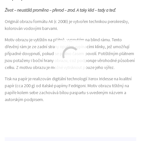
Život – neustálá proměna – přerod – zrod. A taky klid – tady a teď.
Originál obrazu formátu A4 (r. 2008) je vytvořen technikou perokresby,
kolorován vodovými barvami.
Motiv obrazu je vytištěn na plátně, vypnutém na blind rámu. Tento
dřevěný rám je ze zadní strany opatřen vypínacími klínky, jež umožňují
případné dovypnutí, pokud se plátno časem povolí. Potištěným plátnem
jsou potaženy i boční hrany obrazu, což podporuje věrohodné působení
celku. Z motivu obrazu je možné vytisknout pouze jeho výřez.
Tisk na papír je realizován digitální technologií Xerox Iridesse na kvalitní
papír (cca 200 g) od italské papírny Fedrigoni. Motiv obrazu tištěný na
papíře kolem sebe zachovává bílou paspartu s uvedeným názvem a
autorským podpisem.