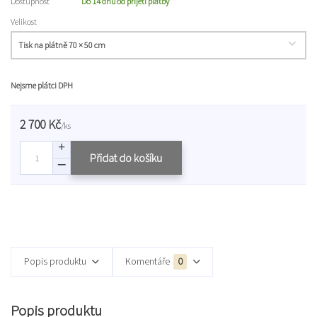
Dostupnost
Do 14 dnů od přijetí platby
Velikost
Nejsme plátci DPH
2 700 Kč
/
ks
Přidat do košíku
Popis produktu
Komentáře
0
Popis produktu