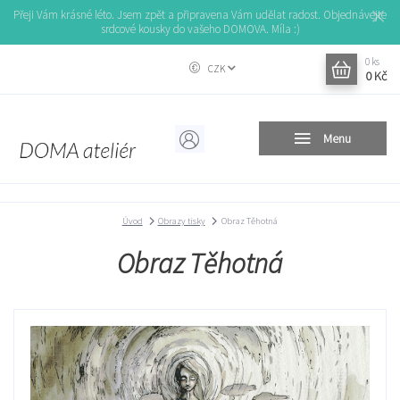
Přeji Vám krásné léto. Jsem zpět a připravena Vám udělat radost. Objednávejte
srdcové kousky do vašeho DOMOVA. Míla :)
0
ks
CZK
0 Kč
Menu
Úvod
Obrazy tisky
Obraz Těhotná
Obraz Těhotná