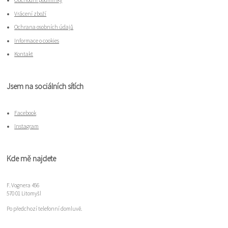
Obchodní podmínky
Vrácení zboží
Ochrana osobních údajů
Informace o cookies
Kontakt
Jsem na sociálních sítích
Facebook
Instagram
Kde mě najdete
F. Vognera 456
570 01 Litomyšl
Po předchozí telefonní domluvě.