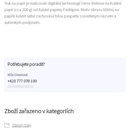
Tisk na papír je realizován digitální technologií Xerox Iridesse na kvalitní
papír (cca 200 g) od italské papírny Fedrigoni. Motiv obrazu tištěný na
papíře kolem sebe zachovává bílou paspartu s uvedeným názvem a
autorským podpisem.
Potřebujete poradit?
Míla Gloserová
+420 777 078 100
mulim@seznam.cz
Zboží zařazeno v kategoriích
Obrazy tisky