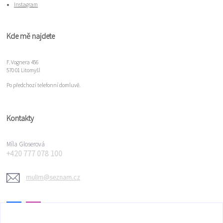
Instagram
Kde mě najdete
F. Vognera 456
570 01 Litomyšl
Po předchozí telefonní domluvě.
Kontakty
Míla Gloserová
+420 777 078 100
mulim@seznam.cz