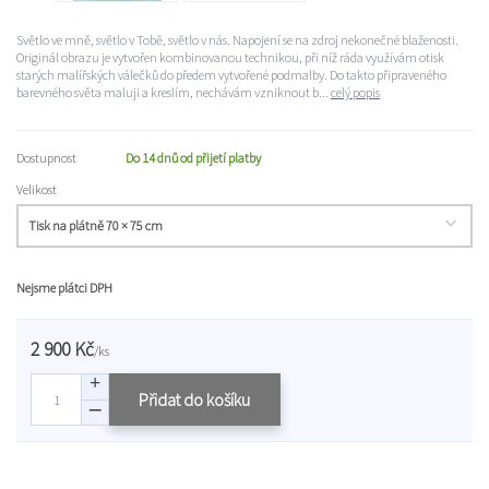
Světlo ve mně, světlo v Tobě, světlo v nás. Napojení se na zdroj nekonečné blaženosti.
Originál obrazu je vytvořen kombinovanou technikou, při níž ráda využívám otisk
starých malířských válečků do předem vytvořené podmalby. Do takto připraveného
barevného světa maluji a kreslím, nechávám vzniknout b...
celý popis
Dostupnost
Do 14 dnů od přijetí platby
Velikost
Nejsme plátci DPH
2 900 Kč
/
ks
Přidat do košíku