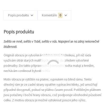
Popis produktu
Komentáře
0
Popis produktu
Světlo ve mně, světlo v Tobě, světlo v nás. Napojení se na zdroj nekonečné
blaženosti.
Originál obrazu je vytvořen kombinovanou technikou, při níž ráda
využívám otisk starých malířských válečků do předem vytvořené
podmalby. Do takto připraveného barevného světa maluji a kreslím,
nechávám vzniknout bytosti světla.
Motiv obrazu je vytištěn na plátně, vypnutém na blind rámu. Tento
dřevěný rám je ze zadní strany opatřen vypínacími klínky, jež umožňují
případné dovypnutí, pokud se plátno časem povolí. Potištěným plátnem
jsou potaženy i boční hrany obrazu, což podporuje věrohodné působení
celku. Z motivu obrazu je možné vytisknout pouze jeho výřez.