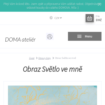
Přeji Vám krásné léto. Jsem zpět a připravena Vám udělat radost. Objednávejte
srdcové kousky do vašeho DOMOVA. Míla :)
0
ks
CZK
0 Kč
Menu
Úvod
Obrazy tisky
Obraz Světlo ve mně
Obraz Světlo ve mně