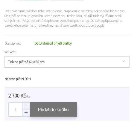
Světlo ve mně, světlo v Tobě, světlo v nás. Napojení se na zdroj nekonečné blaženosti.
Originál obrazu je vytvořen kombinovanou technikou, při níž ráda využívám otisk
starých malířských válečků do předem vytvořené podmalby. Do takto připraveného
barevného světa maluji a kreslím, nechávám vzniknout b...
celý popis
Dostupnost
Do 14 dnů od přijetí platby
Velikost
Nejsme plátci DPH
2 700 Kč
/
ks
Přidat do košíku