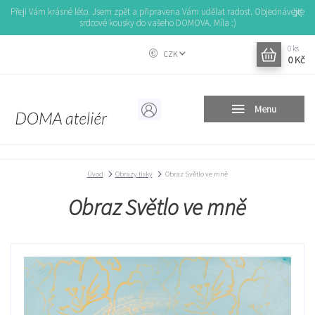
Přeji Vám krásné léto. Jsem zpět a připravena Vám udělat radost. Objednávejte
srdcové kousky do vašeho DOMOVA. Míla :)
0
ks
CZK
0 Kč
Menu
Úvod
Obrazy tisky
Obraz Světlo ve mně
Obraz Světlo ve mně