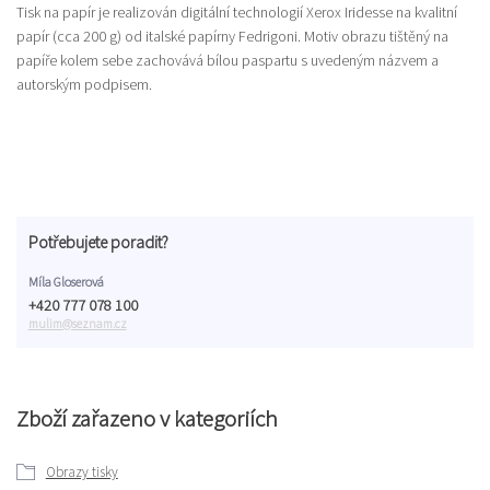
Tisk na papír je realizován digitální technologií Xerox Iridesse na kvalitní
papír (cca 200 g) od italské papírny Fedrigoni. Motiv obrazu tištěný na
papíře kolem sebe zachovává bílou paspartu s uvedeným názvem a
autorským podpisem.
Potřebujete poradit?
Míla Gloserová
+420 777 078 100
mulim@seznam.cz
Zboží zařazeno v kategoriích
Obrazy tisky