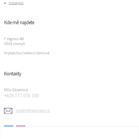
Instagram
Kde mě najdete
F. Vognera 456
570 01 Litomyšl
Po předchozí telefonní domluvě.
Kontakty
Míla Gloserová
+420 777 078 100
mulim@seznam.cz