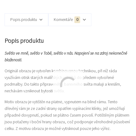
Popis produktu
Komentáře
0
Popis produktu
Světlo ve mně, světlo v Tobě, světlo v nás. Napojení se na zdroj nekonečné
blaženosti.
Originál obrazu je vytvořen kombinovanou technikou, při níž ráda
využívám otisk starých malířských válečků do předem vytvořené
podmalby. Do takto připraveného barevného světa maluji a kreslím,
nechávám vzniknout bytosti světla.
Motiv obrazu je vytištěn na plátně, vypnutém na blind rámu. Tento
dřevěný rám je ze zadní strany opatřen vypínacími klínky, jež umožňují
případné dovypnutí, pokud se plátno časem povolí. Potištěným plátnem
jsou potaženy i boční hrany obrazu, což podporuje věrohodné působení
celku. Z motivu obrazu je možné vytisknout pouze jeho výřez.