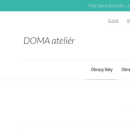
Přeji Vám krásné léto. 
O mně
Mů
Obrazy tisky
Obra