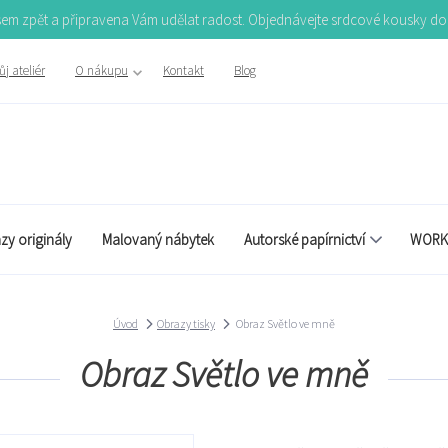
Jsem zpět a připravena Vám udělat radost. Objednávejte srdcové kousky d
j ateliér
O nákupu
Kontakt
Blog
zy originály
Malovaný nábytek
Autorské papírnictví
WORK
Úvod
Obrazy tisky
Obraz Světlo ve mně
Obraz Světlo ve mně