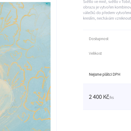
Světlo ve mně, světlo v Tobě,
obrazu je vytvořen kombinova
válečků do předem vytvořené
kreslím, nechávám vzniknout 
Dostupnost
Velikost
Nejsme plátci DPH
2 400 Kč
/
ks