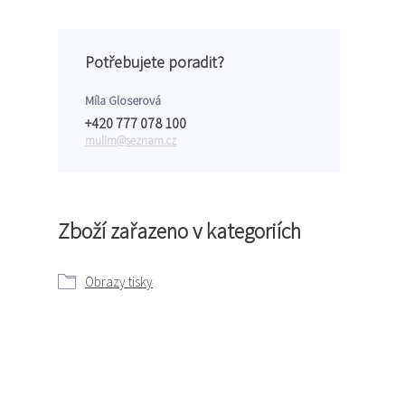
Potřebujete poradit?
Míla Gloserová
+420 777 078 100
mulim@seznam.cz
Zboží zařazeno v kategoriích
Obrazy tisky