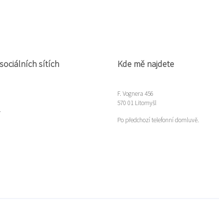
sociálních sítích
Kde mě najdete
F. Vognera 456
570 01 Litomyšl
m
Po předchozí telefonní domluvě.