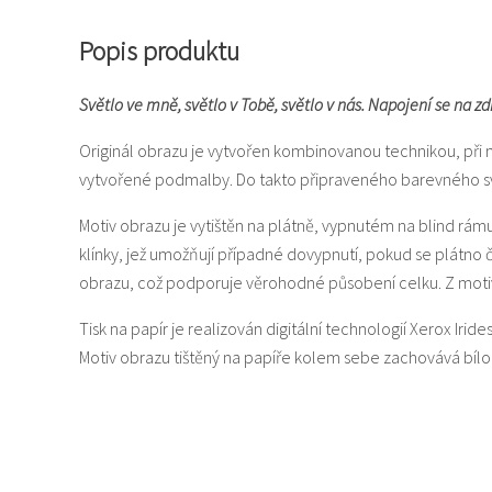
Popis produktu
Světlo ve mně, světlo v Tobě, světlo v nás. Napojení se na z
Originál obrazu je vytvořen kombinovanou technikou, při 
vytvořené podmalby. Do takto připraveného barevného svět
Motiv obrazu je vytištěn na plátně, vypnutém na blind rám
klínky, jež umožňují případné dovypnutí, pokud se plátno
obrazu, což podporuje věrohodné působení celku. Z motiv
Tisk na papír je realizován digitální technologií Xerox Iride
Motiv obrazu tištěný na papíře kolem sebe zachovává bí