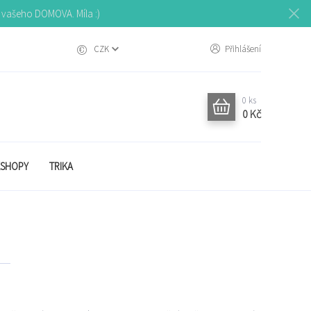
o vašeho DOMOVA. Míla :)
CZK
Přihlášení
0
ks
0 Kč
SHOPY
TRIKA