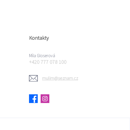
Kontakty
Míla Gloserová
+420 777 078 100
mulim@seznam.cz