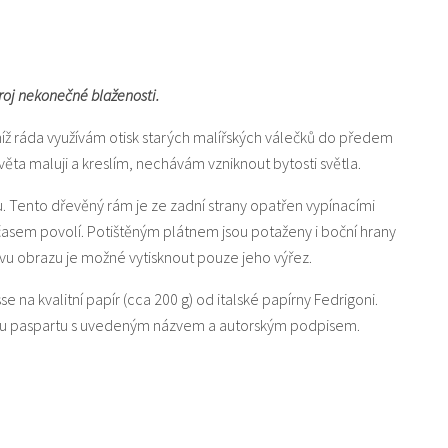
droj nekonečné blaženosti.
níž ráda využívám otisk starých malířských válečků do předem
a maluji a kreslím, nechávám vzniknout bytosti světla.
u. Tento dřevěný rám je ze zadní strany opatřen vypínacími
 časem povolí. Potištěným plátnem jsou potaženy i boční hrany
u obrazu je možné vytisknout pouze jeho výřez.
sse na kvalitní papír (cca 200 g) od italské papírny Fedrigoni.
lou paspartu s uvedeným názvem a autorským podpisem.