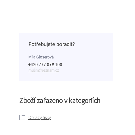
Potřebujete poradit?
Míla Gloserová
+420 777 078 100
mulim@seznam.cz
Zboží zařazeno v kategoriích
Obrazy tisky