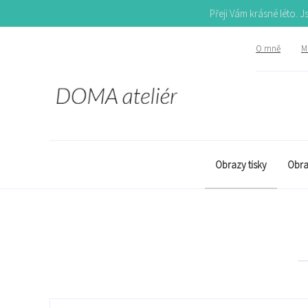
Přeji Vám krásné léto. 
O mně
Mů
Obrazy tisky
Obra