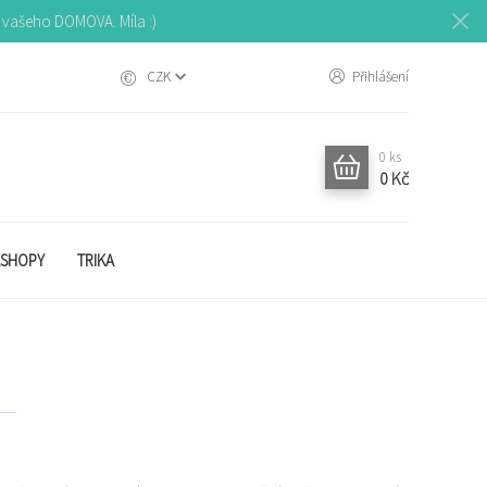
o vašeho DOMOVA. Míla :)
CZK
Přihlášení
0
ks
0 Kč
SHOPY
TRIKA