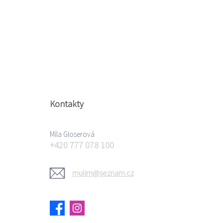
Kontakty
Míla Gloserová
+420 777 078 100
mulim@seznam.cz