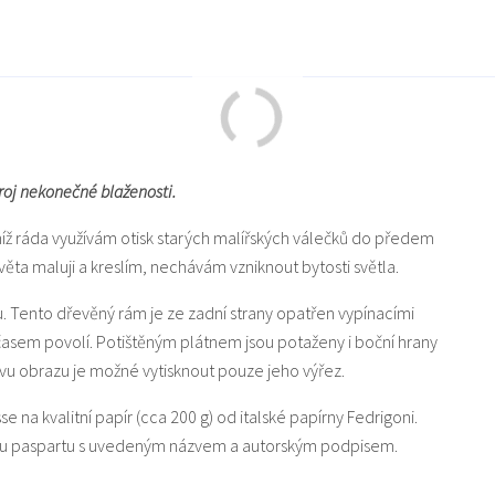
droj nekonečné blaženosti.
níž ráda využívám otisk starých malířských válečků do předem
a maluji a kreslím, nechávám vzniknout bytosti světla.
u. Tento dřevěný rám je ze zadní strany opatřen vypínacími
 časem povolí. Potištěným plátnem jsou potaženy i boční hrany
u obrazu je možné vytisknout pouze jeho výřez.
sse na kvalitní papír (cca 200 g) od italské papírny Fedrigoni.
lou paspartu s uvedeným názvem a autorským podpisem.