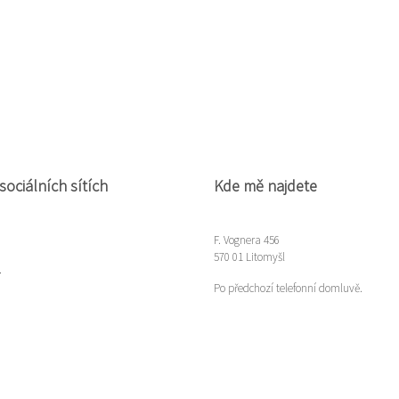
sociálních sítích
Kde mě najdete
F. Vognera 456
570 01 Litomyšl
m
Po předchozí telefonní domluvě.