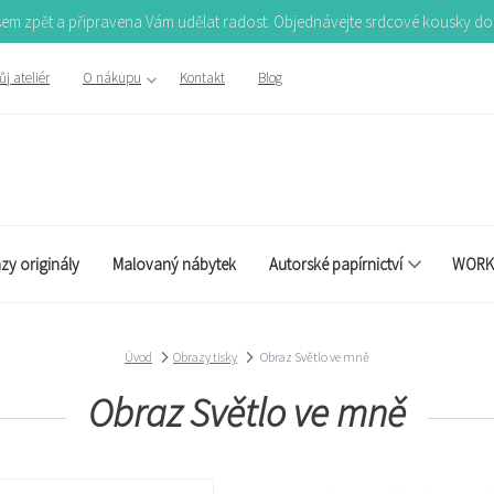
Jsem zpět a připravena Vám udělat radost. Objednávejte srdcové kousky d
j ateliér
O nákupu
Kontakt
Blog
zy originály
Malovaný nábytek
Autorské papírnictví
WORK
Úvod
Obrazy tisky
Obraz Světlo ve mně
Obraz Světlo ve mně