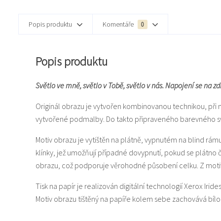
Popis produktu
Komentáře
0
Popis produktu
Světlo ve mně, světlo v Tobě, světlo v nás. Napojení se na z
Originál obrazu je vytvořen kombinovanou technikou, při 
vytvořené podmalby. Do takto připraveného barevného svět
Motiv obrazu je vytištěn na plátně, vypnutém na blind rám
klínky, jež umožňují případné dovypnutí, pokud se plátno
obrazu, což podporuje věrohodné působení celku. Z motiv
Tisk na papír je realizován digitální technologií Xerox Iride
Motiv obrazu tištěný na papíře kolem sebe zachovává bí