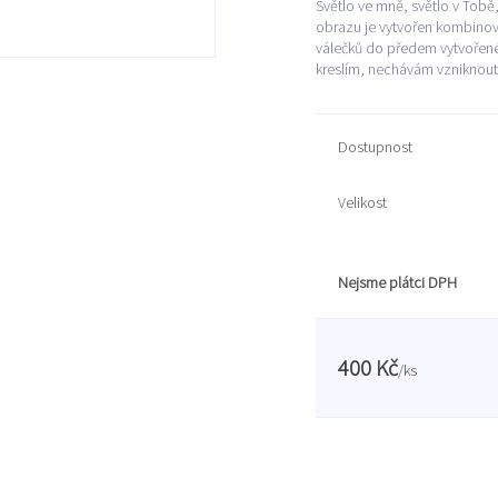
Světlo ve mně, světlo v Tobě,
obrazu je vytvořen kombinova
válečků do předem vytvořené
kreslím, nechávám vzniknout 
Dostupnost
Velikost
Nejsme plátci DPH
400 Kč
/
ks