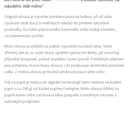
odpuštěno. Vaše máma.“
Originál obrazu je vytvořen kombinovanou technikou, při níž ráda
využívám otisk starých malířských válečků do předem vytvořené
podmalby. Do takto připraveného barevného světa maluji a kreslím,
zaznamenávám prožité.
Motiv obrazu je vytištěn na plátně, vypnutém na blind rámu. Tento
dřevěný rám je ze zadní strany opatřen vypínacími klínky, jež umožňují
případné dovypnutí, pokud se plátno časem povolí. Potištěným plátnem
jsou potaženy i boční hrany obrazu, což podporuje věrohodné působení
celku. Z motivu obrazu je možné vytisknout pouze jeho výřez.
Tisk na papír je realizován digitální technologií Xerox Iridesse na kvalitní
papír (cca 200 g) od italské papírny Fedrigoni. Motiv obrazu tištěný na
papíře kolem sebe zachovává bílou paspartu s uvedeným názvem a
autorským podpisem.