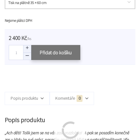
Nejsme plátci DPH
2 400 Kč
/
ks
Přidat do košíku
Popis produktu
Komentáře
0
Popis produktu
„Ach děti! Tolik jsem se na vás zase rozzlobila! A pak se posadím konečně
zas v klidu ke své práci, nasadím andělská křídla a svatozář trpělivosti. Vše