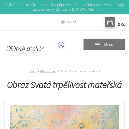
Přeji Vám krásné léto. Jsem zpět a připravena Vám udělat radost. Objednávejte
srdcové kousky do vašeho DOMOVA. Míla :)
0
ks
CZK
0 Kč
Menu
Úvod
Obrazy tisky
Obraz Svatá trpělivost mateřská
Obraz Svatá trpělivost mateřská