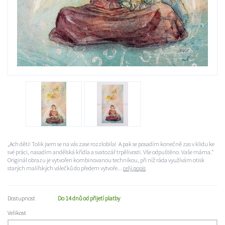
„Ach děti! Tolik jsem se na vás zase rozzlobila! A pak se posadím konečně zas v klidu ke
své práci, nasadím andělská křídla a svatozář trpělivosti. Vše odpuštěno. Vaše máma.“
Originál obrazu je vytvořen kombinovanou technikou, při níž ráda využívám otisk
starých malířských válečků do předem vytvoře...
celý popis
Dostupnost
Do 14 dnů od přijetí platby
Velikost