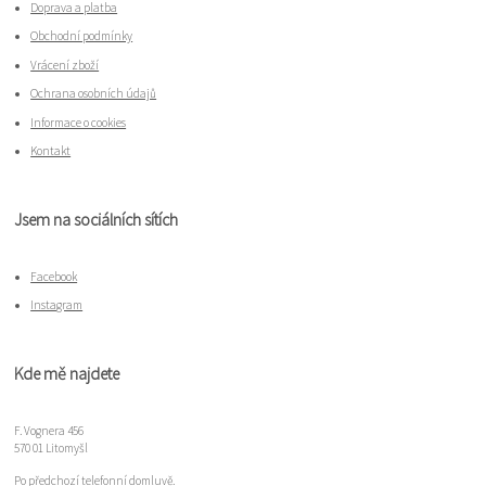
Doprava a platba
Obchodní podmínky
Vrácení zboží
Ochrana osobních údajů
Informace o cookies
Kontakt
Jsem na sociálních sítích
Facebook
Instagram
Kde mě najdete
F. Vognera 456
570 01 Litomyšl
Po předchozí telefonní domluvě.