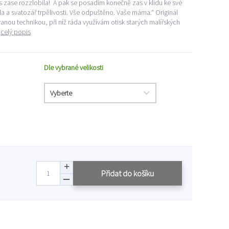
ás zase rozzlobila! A pak se posadím konečně zas v klidu ke své
la a svatozář trpělivosti. Vše odpuštěno. Vaše máma.“ Originál
nou technikou, při níž ráda využívám otisk starých malířských
.
celý popis
Dle vybrané velikosti
Přidat do košíku