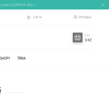
o vašeho DOMOVA. Míla :)
CZK
Přihlášení
0
ks
0 Kč
SHOPY
TRIKA
á