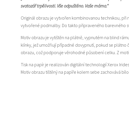
svatozář trpělivosti. Vše odpuštěno. Vaše máma.“
Originál obrazu je vytvořen kombinovanou technikou, při 
vytvořené podmalby. Do takto připraveného barevného sv
Motiv obrazu je vytištěn na plátně, vypnutém na blind rám
klínky, jež umožňují případné dovypnutí, pokud se plátno
obrazu, což podporuje věrohodné působení celku. Z motiv
Tisk na papír je realizován digitální technologií Xerox Iride
Motiv obrazu tištěný na papíře kolem sebe zachovává bí