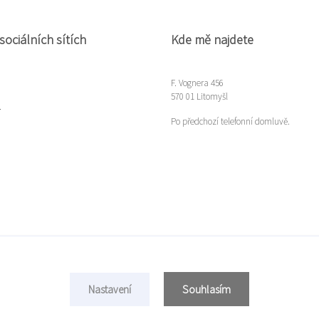
sociálních sítích
Kde mě najdete
F. Vognera 456
570 01 Litomyšl
m
Po předchozí telefonní domluvě.
Souhlasím
Nastavení
Copyright © 2022 Míla Gloserová
Vytvořeno na
Eshop-rychle.cz