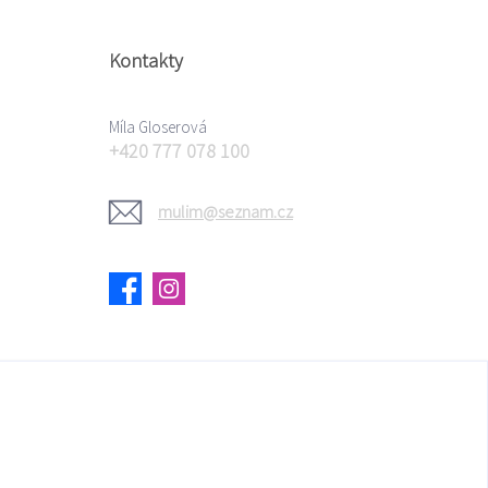
Kontakty
Míla Gloserová
+420 777 078 100
mulim@seznam.cz