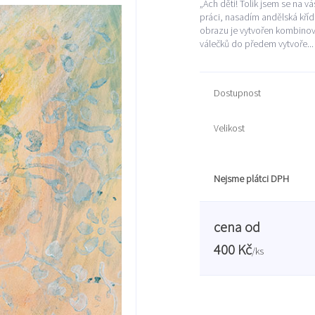
„Ach děti! Tolik jsem se na v
práci, nasadím andělská kříd
obrazu je vytvořen kombinova
válečků do předem vytvoře..
Dostupnost
Velikost
Nejsme plátci DPH
cena od
400 Kč
/
ks