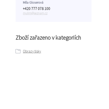
Míla Gloserová
+420 777 078 100
mulim@seznam.cz
Zboží zařazeno v kategoriích
Obrazy tisky