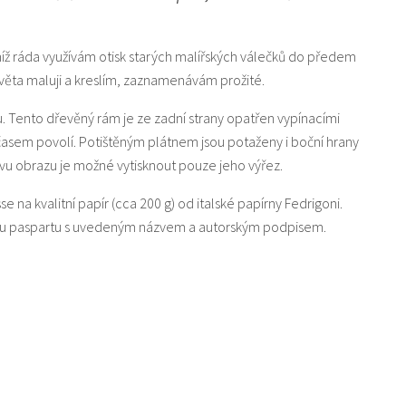
níž ráda využívám otisk starých malířských válečků do předem
ěta maluji a kreslím, zaznamenávám prožité.
u. Tento dřevěný rám je ze zadní strany opatřen vypínacími
 časem povolí. Potištěným plátnem jsou potaženy i boční hrany
u obrazu je možné vytisknout pouze jeho výřez.
sse na kvalitní papír (cca 200 g) od italské papírny Fedrigoni.
lou paspartu s uvedeným názvem a autorským podpisem.