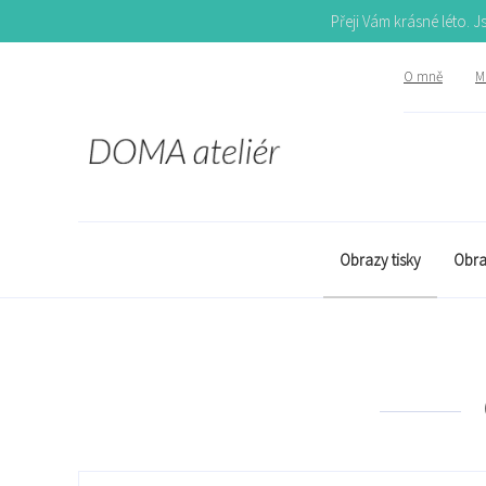
Přeji Vám krásné léto. 
O mně
Mů
Obrazy tisky
Obra