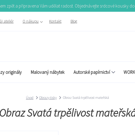
Jsem zpět a připravena Vám udělat radost. Objednávejte srdcové kousky d
j ateliér
O nákupu
Kontakt
Blog
zy originály
Malovaný nábytek
Autorské papírnictví
WORK
Úvod
Obrazy tisky
Obraz Svatá trpělivost mateřská
Obraz Svatá trpělivost mateřsk