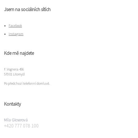
Jsem na sociálních sítích
Facebook
Instagram
Kde mě najdete
F. Vognera 456
570 01 Litomyšl
Po předchozí telefonní domluvě.
Kontakty
Míla Gloserová
+420 777 078 100