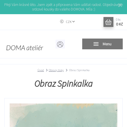
Přeji Vám krásné léto. Jsem zpět a připravena Vám udělat radost. Objednávejte
srdcové kousky do vašeho DOMOVA. Míla :)
0
ks
CZK
0 Kč
Menu
Úvod
Obrazy tisky
Obraz Spinkalka
Obraz Spinkalka