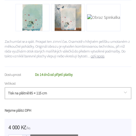
Zachumlat se a spát. Prospat ten zimní čas. O samotě v hřejivém pelíšku umotaném z
měkoučké pohádky. Originál obrazu je vytvořen kombinovanou technikou, při níž
ráda využívám otisk starých malířských válečků do předem vytvořené podmalby. Do
takto vzniklé barevné plochy vlepuji nebo vkresluji bytosti...
celý popis
Dostupnost
Do 14 dnů od přijetí platby
Velikost
Nejsme plátci DPH
4 000 Kč
/
ks