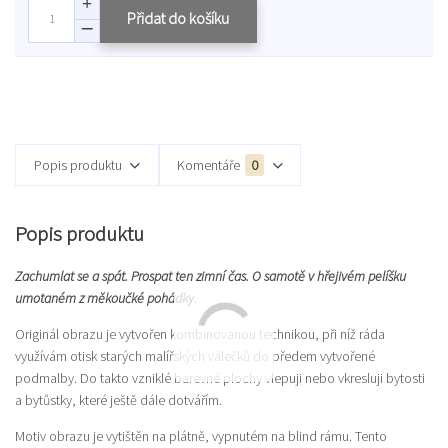
Přidat do košíku
Popis produktu
Komentáře
0
Popis produktu
Zachumlat se a spát. Prospat ten zimní čas. O samotě v hřejivém pelíšku
umotaném z měkoučké pohádky.
Originál obrazu je vytvořen kombinovanou technikou, při níž ráda
využívám otisk starých malířských válečků do předem vytvořené
podmalby. Do takto vzniklé barevné plochy vlepuji nebo vkresluji bytosti
a bytůstky, které ještě dále dotvářím.
Motiv obrazu je vytištěn na plátně, vypnutém na blind rámu. Tento