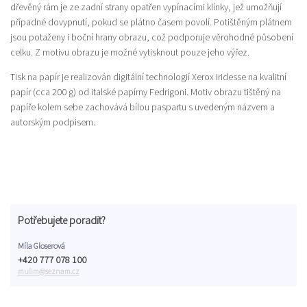
dřevěný rám je ze zadní strany opatřen vypínacími klínky, jež umožňují
případné dovypnutí, pokud se plátno časem povolí. Potištěným plátnem
jsou potaženy i boční hrany obrazu, což podporuje věrohodné působení
celku. Z motivu obrazu je možné vytisknout pouze jeho výřez.
Tisk na papír je realizován digitální technologií Xerox Iridesse na kvalitní
papír (cca 200 g) od italské papírny Fedrigoni. Motiv obrazu tištěný na
papíře kolem sebe zachovává bílou paspartu s uvedeným názvem a
autorským podpisem.
Potřebujete poradit?
Míla Gloserová
+420 777 078 100
mulim@seznam.cz