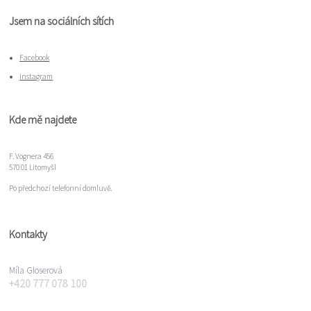
Jsem na sociálních sítích
Facebook
Instagram
Kde mě najdete
F. Vognera 456
570 01 Litomyšl
Po předchozí telefonní domluvě.
Kontakty
Míla Gloserová
+420 777 078 100