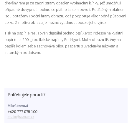
dřevěný rám je ze zadní strany opatřen vypínacími klínky, jež umožňují
případné dovypnutí, pokud se plátno časem povolí. Potištěným plátnem
jsou potaženy i boční hrany obrazu, což podporuje věrohodné působení
celku. Z motivu obrazu je možné vytisknout pouze jeho výřez.
Tisk na papír je realizován digitální technologií Xerox Iridesse na kvalitní
papír (cca 200 g) od italské papírny Fedrigoni. Motiv obrazu tištěný na
papíře kolem sebe zachovává bílou paspartu s uvedeným názvem a
autorským podpisem.
Potřebujete poradit?
Míla Gloserová
+420 777 078 100
mulim@seznam.cz