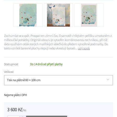
Zachumlat se a spát. Prospat ten zimní čas. O samotě v hřejivém pelíšku umotaném z
měkoučké pohádky. Originál obrazu je vytvořen kombinovanou technikou, při níž
ráda využívám otisk starých malířských válečků do předem vytvořené podmalby. Do
takto vzniklé barevné plochy vlepuji nebo vkresluji bytosti...
celý popis
Dostupnost
Do 14 dnů od přijetí platby
Velikost
Nejsme plátci DPH
3 600 Kč
/
ks