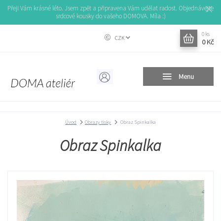
Přeji Vám krásné léto. Jsem zpět a připravena Vám udělat radost. Objednávejte
srdcové kousky do vašeho DOMOVA. Míla :)
0
ks
CZK
0 Kč
Menu
Úvod
Obrazy tisky
Obraz Spinkalka
Obraz Spinkalka