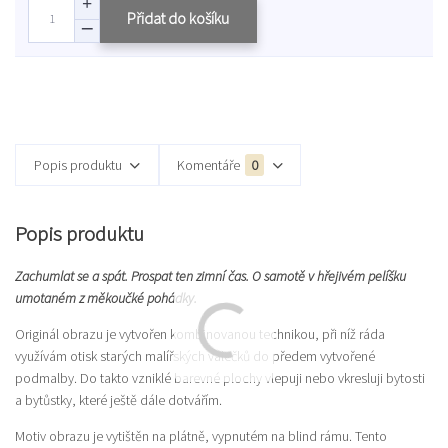
Přidat do košíku
Popis produktu
Komentáře
0
Popis produktu
Zachumlat se a spát. Prospat ten zimní čas. O samotě v hřejivém pelíšku
umotaném z měkoučké pohádky.
Originál obrazu je vytvořen kombinovanou technikou, při níž ráda
využívám otisk starých malířských válečků do předem vytvořené
podmalby. Do takto vzniklé barevné plochy vlepuji nebo vkresluji bytosti
a bytůstky, které ještě dále dotvářím.
Motiv obrazu je vytištěn na plátně, vypnutém na blind rámu. Tento