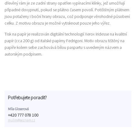
dřevěný rám je ze zadní strany opatřen vypínacími klínky, jež umožňují
případné dovypnutí, pokud se plátno časem povolí. Potištěným plátnem
jsou potaženy i boční hrany obrazu, což podporuje věrohodné působení
celku. Z motivu obrazu je možné vytisknout pouze jeho výřez.
Tisk na papír je realizován digitální technologií Xerox Iridesse na kvalitní
papír (cca 200 g) od italské papírny Fedrigoni. Motiv obrazu tištěný na
papíře kolem sebe zachovává bílou paspartu s uvedeným názvem a
autorským podpisem.
Potřebujete poradit?
Míla Gloserová
+420 777 078 100
mulim@seznam.cz