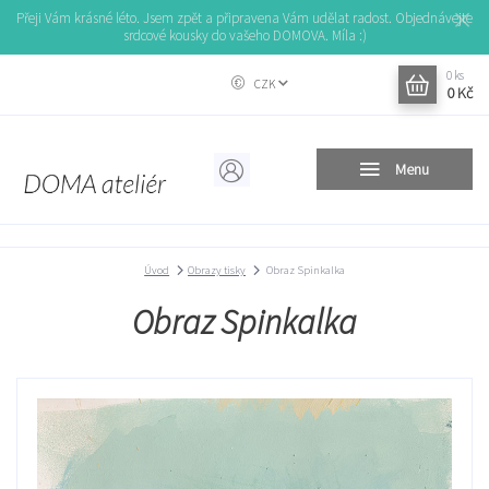
Přeji Vám krásné léto. Jsem zpět a připravena Vám udělat radost. Objednávejte
srdcové kousky do vašeho DOMOVA. Míla :)
0
ks
CZK
0 Kč
Menu
Úvod
Obrazy tisky
Obraz Spinkalka
Obraz Spinkalka