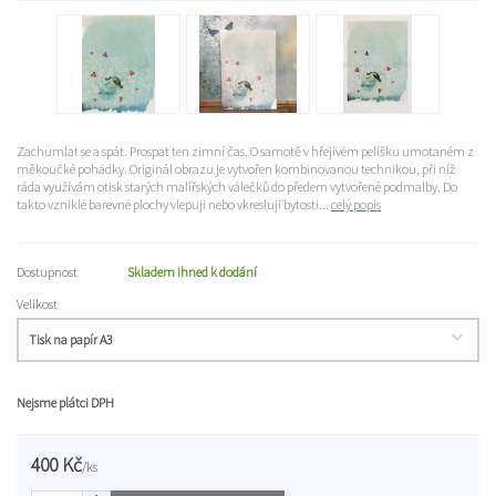
Zachumlat se a spát. Prospat ten zimní čas. O samotě v hřejivém pelíšku umotaném z
měkoučké pohádky. Originál obrazu je vytvořen kombinovanou technikou, při níž
ráda využívám otisk starých malířských válečků do předem vytvořené podmalby. Do
takto vzniklé barevné plochy vlepuji nebo vkresluji bytosti...
celý popis
Dostupnost
Skladem ihned k dodání
Velikost
Nejsme plátci DPH
400 Kč
/
ks