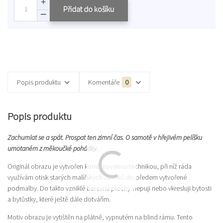
Přidat do košíku
Popis produktu
Komentáře
0
Popis produktu
Zachumlat se a spát. Prospat ten zimní čas. O samotě v hřejivém pelíšku
umotaném z měkoučké pohádky.
Originál obrazu je vytvořen kombinovanou technikou, při níž ráda
využívám otisk starých malířských válečků do předem vytvořené
podmalby. Do takto vzniklé barevné plochy vlepuji nebo vkresluji bytosti
a bytůstky, které ještě dále dotvářím.
Motiv obrazu je vytištěn na plátně, vypnutém na blind rámu. Tento