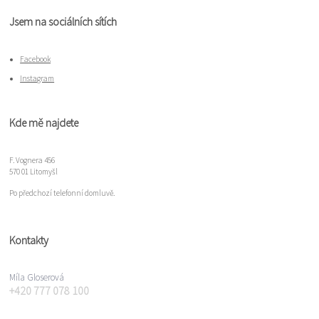
Jsem na sociálních sítích
Facebook
Instagram
Kde mě najdete
F. Vognera 456
570 01 Litomyšl
Po předchozí telefonní domluvě.
Kontakty
Míla Gloserová
+420 777 078 100