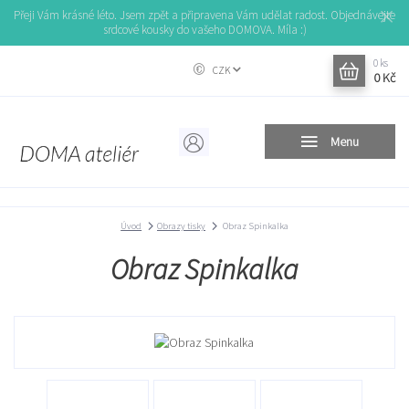
Přeji Vám krásné léto. Jsem zpět a připravena Vám udělat radost. Objednávejte
srdcové kousky do vašeho DOMOVA. Míla :)
0
ks
CZK
0 Kč
Menu
Úvod
Obrazy tisky
Obraz Spinkalka
Obraz Spinkalka