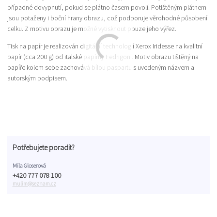
případné dovypnutí, pokud se plátno časem povolí. Potištěným plátnem
jsou potaženy i boční hrany obrazu, což podporuje věrohodné působení
celku. Z motivu obrazu je možné vytisknout pouze jeho výřez.
Tisk na papír je realizován digitální technologií Xerox Iridesse na kvalitní
papír (cca 200 g) od italské papírny Fedrigoni. Motiv obrazu tištěný na
papíře kolem sebe zachovává bílou paspartu s uvedeným názvem a
autorským podpisem.
Potřebujete poradit?
Míla Gloserová
+420 777 078 100
mulim@seznam.cz