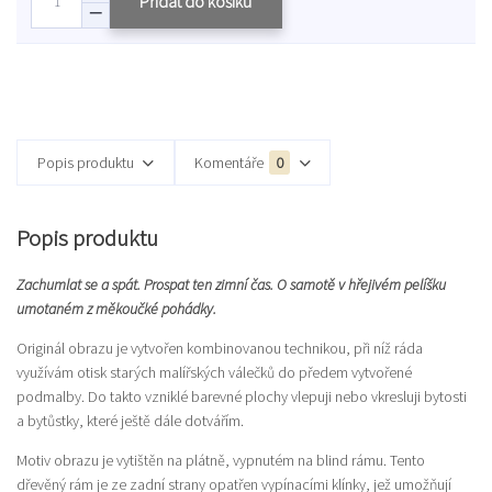
Přidat do košíku
Popis produktu
Komentáře
0
Popis produktu
Zachumlat se a spát. Prospat ten zimní čas. O samotě v hřejivém pelíšku
umotaném z měkoučké pohádky.
Originál obrazu je vytvořen kombinovanou technikou, při níž ráda
využívám otisk starých malířských válečků do předem vytvořené
podmalby. Do takto vzniklé barevné plochy vlepuji nebo vkresluji bytosti
a bytůstky, které ještě dále dotvářím.
Motiv obrazu je vytištěn na plátně, vypnutém na blind rámu. Tento
dřevěný rám je ze zadní strany opatřen vypínacími klínky, jež umožňují