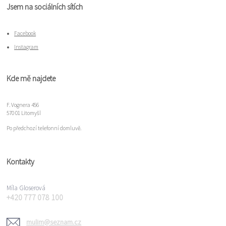
Jsem na sociálních sítích
Facebook
Instagram
Kde mě najdete
F. Vognera 456
570 01 Litomyšl
Po předchozí telefonní domluvě.
Kontakty
Míla Gloserová
+420 777 078 100
mulim@seznam.cz