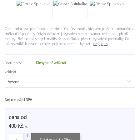
Zachumlat se a spát. Prospat ten zimní čas. O samotě v hřejivém pelíšku umotaném z
měkoučké pohádky. Originál obrazu je vytvořen kombinovanou technikou, při níž
ráda využívám otisk starých malířských válečků do předem vytvořené podmalby. Do
takto vzniklé barevné plochy vlepuji nebo vkresluji bytosti...
celý popis
Dostupnost
Dle vybrané velikosti
Velikost
Nejsme plátci DPH
cena od
400 Kč
/
ks