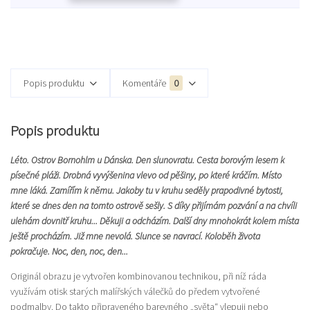
Popis produktu
Komentáře
0
Popis produktu
Léto. Ostrov Bornohlm u Dánska. Den slunovratu. Cesta borovým lesem k
písečné pláži. Drobná vyvýšenina vlevo od pěšiny, po které kráčím. Místo
mne láká. Zamířím k němu. Jakoby tu v kruhu seděly prapodivné bytosti,
které se dnes den na tomto ostrově sešly. S díky přijímám pozvání a na chvíli
ulehám dovnitř kruhu... Děkuji a odcházím. Další dny mnohokrát kolem místa
ještě procházím. Již mne nevolá. Slunce se navrací. Koloběh života
pokračuje. Noc, den, noc, den...
Originál obrazu je vytvořen kombinovanou technikou, při níž ráda
využívám otisk starých malířských válečků do předem vytvořené
podmalby. Do takto připraveného barevného „světa“ vlepuji nebo