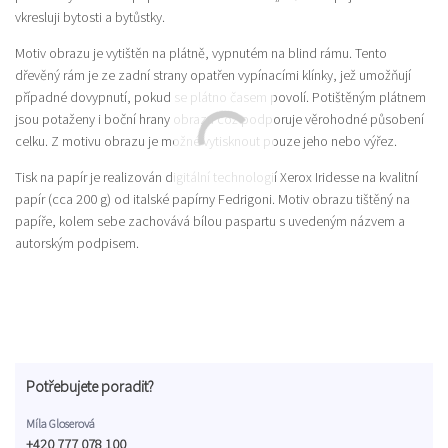
vkresluji bytosti a bytůstky.
Motiv obrazu je vytištěn na plátně, vypnutém na blind rámu. Tento
dřevěný rám je ze zadní strany opatřen vypínacími klínky, jež umožňují
případné dovypnutí, pokud se plátno časem povolí. Potištěným plátnem
jsou potaženy i boční hrany obrazu což podporuje věrohodné působení
celku. Z motivu obrazu je možné vytisknout pouze jeho nebo výřez.
Tisk na papír je realizován digitální technologií Xerox Iridesse na kvalitní
papír (cca 200 g) od italské papírny Fedrigoni. Motiv obrazu tištěný na
papíře, kolem sebe zachovává bílou paspartu s uvedeným názvem a
autorským podpisem.
Potřebujete poradit?
Míla Gloserová
+420 777 078 100