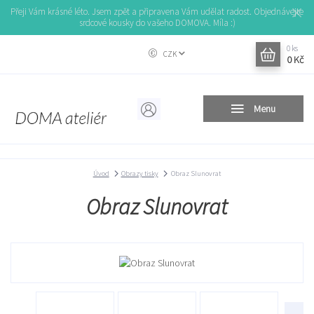
Přeji Vám krásné léto. Jsem zpět a připravena Vám udělat radost. Objednávejte
srdcové kousky do vašeho DOMOVA. Míla :)
0
ks
CZK
0 Kč
Menu
Úvod
Obrazy tisky
Obraz Slunovrat
Obraz Slunovrat