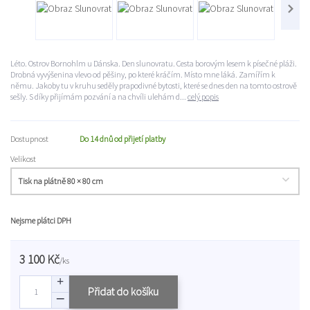
Léto. Ostrov Bornohlm u Dánska. Den slunovratu. Cesta borovým lesem k písečné pláži.
Drobná vyvýšenina vlevo od pěšiny, po které kráčím. Místo mne láká. Zamířím k
němu. Jakoby tu v kruhu seděly prapodivné bytosti, které se dnes den na tomto ostrově
sešly. S díky přijímám pozvání a na chvíli ulehám d...
celý popis
Dostupnost
Do 14 dnů od přijetí platby
Velikost
Nejsme plátci DPH
3 100 Kč
/
ks
Přidat do košíku