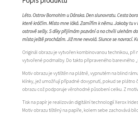
Popis produktu
Léto. Ostrov Bornohlm u Dánska. Den slunovratu. Cesta boro
které kráčím. Místo mne láká. Zamířím k němu. Jakoby tu v 
ostrově sešly. S díky přijímám pozvání a na chvíli ulehám d
místa ještě procházím. Již mne nevolá. Slunce se navrací. Ko
Originál obrazu je vytvořen kombinovanou technikou, při 
vytvořené podmalby. Do takto připraveného barevného „svět
Motiv obrazu je vytištěn na plátně, vypnutém na blind rám
klínky, jež umožňují případné dovypnutí, pokud se plátno
obrazu což podporuje věrohodné působení celku. Z motiv
Tisk na papír je realizován digitální technologií Xerox Iride
Motiv obrazu tištěný na papíře, kolem sebe zachovává b