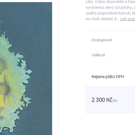
Léto. Ostrov Bornohlm u Dán
vyvýšenina vlevo od pěšiny, 
seděly prapodivné bytosti, k
na chvíli ulehám d...
celý pop
Dostupnost
Velikost
Nejsme plátci DPH
2 300 Kč
/
ks