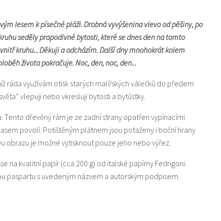
vým lesem k písečné pláži. Drobná vyvýšenina vlevo od pěšiny, po
kruhu seděly prapodivné bytosti, které se dnes den na tomto
ovnitř kruhu... Děkuji a odcházím. Další dny mnohokrát kolem
loběh života pokračuje. Noc, den, noc, den...
níž ráda využívám otisk starých malířských válečků do předem
a“ vlepuji nebo vkresluji bytosti a bytůstky.
u. Tento dřevěný rám je ze zadní strany opatřen vypínacími
 časem povolí. Potištěným plátnem jsou potaženy i boční hrany
u obrazu je možné vytisknout pouze jeho nebo výřez.
sse na kvalitní papír (cca 200 g) od italské papírny Fedrigoni.
ílou paspartu s uvedeným názvem a autorským podpisem.