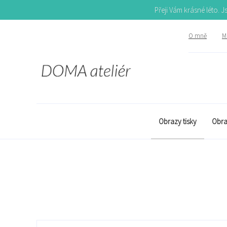
Přeji Vám krásné léto. 
O mně
Mů
Obrazy tisky
Obra