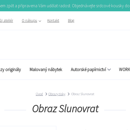
Jsem zpět a připravena Vám udělat radost. Objednávejte srdcové kousky d
j ateliér
O nákupu
Kontakt
Blog
zy originály
Malovaný nábytek
Autorské papírnictví
WORK
Úvod
Obrazy tisky
Obraz Slunovrat
Obraz Slunovrat