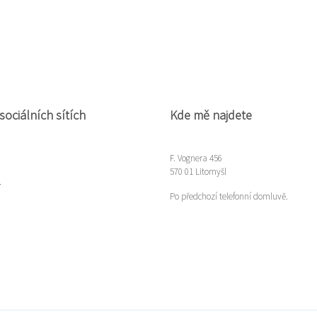
sociálních sítích
Kde mě najdete
F. Vognera 456
570 01 Litomyšl
m
Po předchozí telefonní domluvě.