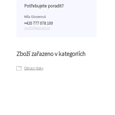
Potřebujete poradit?
Míla Gloserová
+420 777 078 100
mulim@seznam.cz
Zboží zařazeno v kategoriích
Obrazy tisky