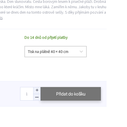
ska. Den slunovratu. Cesta borovým lesem k písečné pláži. Drobná
po které kráčím. Místo mne láká. Zamířím k němu. Jakoby tu v kruhu
teré se dnes den na tomto ostrově sešly. S díky přijímám pozvání a
is
Do 14 dnů od přijetí platby
Přidat do košíku