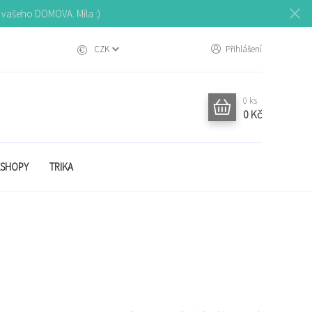
o vašeho DOMOVA. Míla :)
CZK
Přihlášení
0
ks
0 Kč
SHOPY
TRIKA