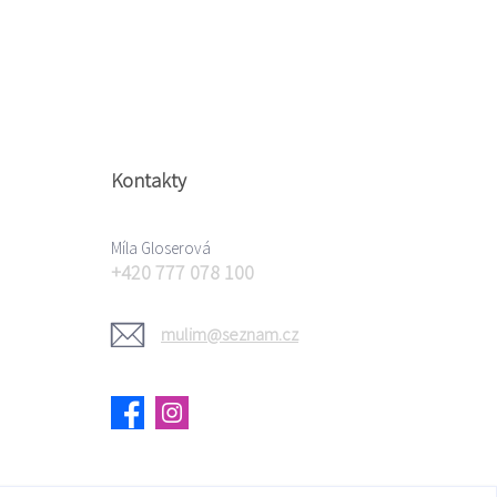
Kontakty
Míla Gloserová
+420 777 078 100
mulim@seznam.cz