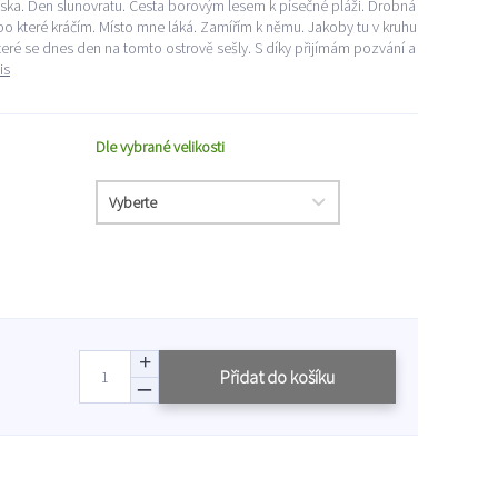
ska. Den slunovratu. Cesta borovým lesem k písečné pláži. Drobná
po které kráčím. Místo mne láká. Zamířím k němu. Jakoby tu v kruhu
teré se dnes den na tomto ostrově sešly. S díky přijímám pozvání a
is
Dle vybrané velikosti
Přidat do košíku