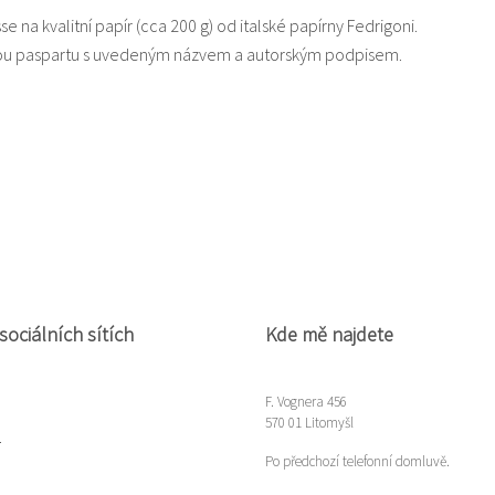
sse na kvalitní papír (cca 200 g) od italské papírny Fedrigoni.
ílou paspartu s uvedeným názvem a autorským podpisem.
sociálních sítích
Kde mě najdete
F. Vognera 456
570 01 Litomyšl
m
Po předchozí telefonní domluvě.