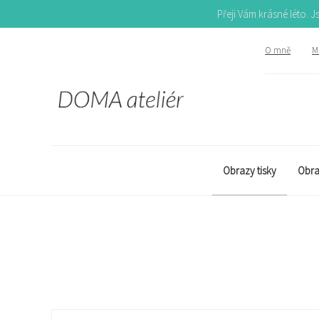
Přeji Vám krásné léto. 
O mně
Mů
Obrazy tisky
Obra