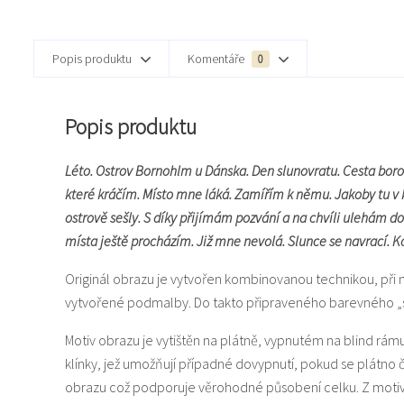
Popis produktu
Komentáře
0
Popis produktu
Léto. Ostrov Bornohlm u Dánska. Den slunovratu. Cesta boro
které kráčím. Místo mne láká. Zamířím k němu. Jakoby tu v 
ostrově sešly. S díky přijímám pozvání a na chvíli ulehám d
místa ještě procházím. Již mne nevolá. Slunce se navrací. Ko
Originál obrazu je vytvořen kombinovanou technikou, při 
vytvořené podmalby. Do takto připraveného barevného „svět
Motiv obrazu je vytištěn na plátně, vypnutém na blind rám
klínky, jež umožňují případné dovypnutí, pokud se plátno
obrazu což podporuje věrohodné působení celku. Z motiv