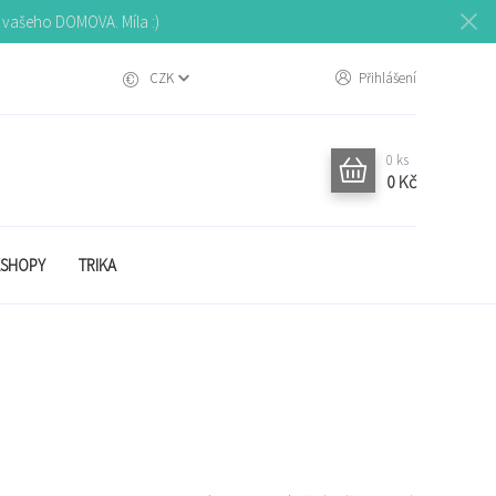
o vašeho DOMOVA. Míla :)
CZK
Přihlášení
0
ks
0 Kč
SHOPY
TRIKA