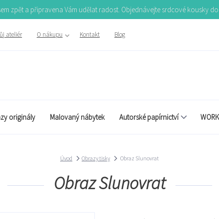
Jsem zpět a připravena Vám udělat radost. Objednávejte srdcové kousky d
j ateliér
O nákupu
Kontakt
Blog
zy originály
Malovaný nábytek
Autorské papírnictví
WORK
Úvod
Obrazy tisky
Obraz Slunovrat
Obraz Slunovrat