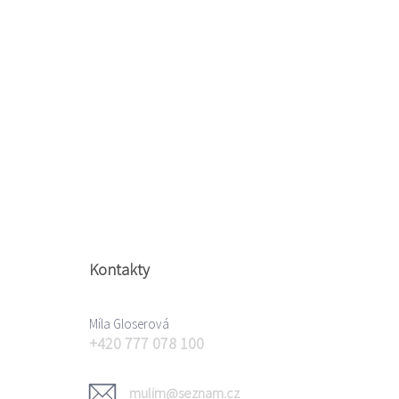
Kontakty
Míla Gloserová
+420 777 078 100
mulim@seznam.cz