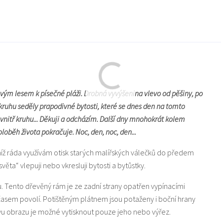
vým lesem k písečné pláži. Drobná vyvýšenina vlevo od pěšiny, po
kruhu seděly prapodivné bytosti, které se dnes den na tomto
ovnitř kruhu... Děkuji a odcházím. Další dny mnohokrát kolem
loběh života pokračuje. Noc, den, noc, den...
níž ráda využívám otisk starých malířských válečků do předem
a“ vlepuji nebo vkresluji bytosti a bytůstky.
u. Tento dřevěný rám je ze zadní strany opatřen vypínacími
 časem povolí. Potištěným plátnem jsou potaženy i boční hrany
u obrazu je možné vytisknout pouze jeho nebo výřez.