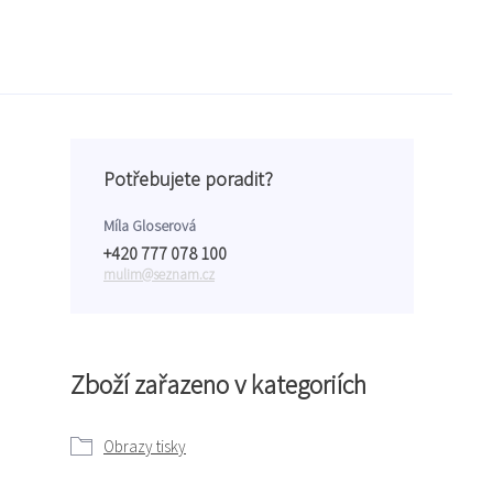
Potřebujete poradit?
Míla Gloserová
+420 777 078 100
mulim@seznam.cz
Zboží zařazeno v kategoriích
Obrazy tisky