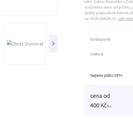
Léto. Ostrov Bornohlm u Dán
vyvýšenina vlevo od pěšiny, 
seděly prapodivné bytosti, k
na chvíli ulehám d...
celý pop
Dostupnost
Velikost
Nejsme plátci DPH
cena od
400 Kč
/
ks