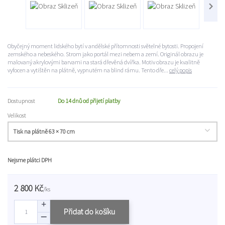
Obyčejný moment lidského bytí v andělské přítomnosti světelné bytosti. Propojení
zemského a nebeského. Strom jako portál mezi nebem a zemí. Originál obrazu je
malovaný akrylovými barvami na stará dřevěná dvířka. Motiv obrazu je kvalitně
vyfocen a vytištěn na plátně, vypnutém na blind rámu. Tento dře...
celý popis
Dostupnost
Do 14 dnů od přijetí platby
Velikost
Nejsme plátci DPH
2 800 Kč
/
ks
Přidat do košíku