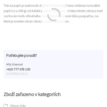
Tisk na papír je realizován digitální technologií Xerox Iridesse na kvalitní
papír (cca 200 g) od italské papírny Fedrigoni. V tisku tohoto obrazu není
zachován motiv dřevěného rámu. Ten je nahrazen bílou paspartou, na
které je uveden název obrazu a autorský podpis.
Potřebujete poradit?
Míla Gloserová
+420 777 078 100
mulim@seznam.cz
Zboží zařazeno v kategoriích
Obrazy tisky