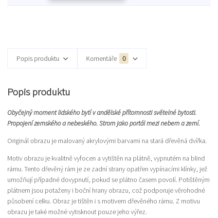
Popis produktu
Komentáře
0
Popis produktu
Obyčejný moment lidského bytí v andělské přítomnosti světelné bytosti.
Propojení zemského a nebeského. Strom jako portál mezi nebem a zemí.
Originál obrazu je malovaný akrylovými barvami na stará dřevěná dvířka.
Motiv obrazu je kvalitně vyfocen a vytištěn na plátně, vypnutém na blind
rámu. Tento dřevěný rám je ze zadní strany opatřen vypínacími klínky, jež
umožňují případné dovypnutí, pokud se plátno časem povolí. Potištěným
plátnem jsou potaženy i boční hrany obrazu, což podporuje věrohodné
působení celku. Obraz je tištěn i s motivem dřevěného rámu. Z motivu
obrazu je také možné vytisknout pouze jeho výřez.