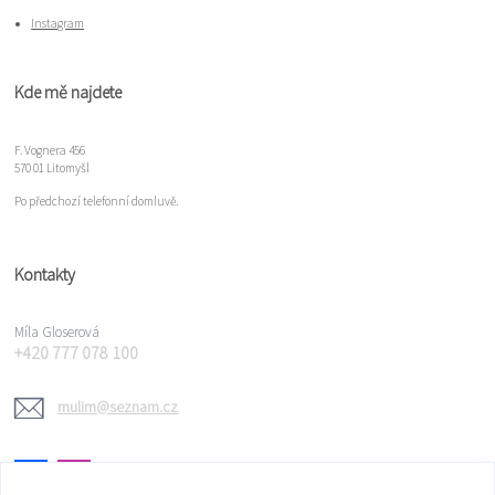
Instagram
Kde mě najdete
F. Vognera 456
570 01 Litomyšl
Po předchozí telefonní domluvě.
Kontakty
Míla Gloserová
+420 777 078 100
mulim@seznam.cz