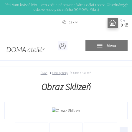
Přeji Vám krásné léto. Jsem zpět a připravena Vám udělat radost. Objednávejte
srdcové kousky do vašeho DOMOVA. Míla :)
0
ks
CZK
0 Kč
Menu
Úvod
Obrazy tisky
Obraz Sklizeň
Obraz Sklizeň